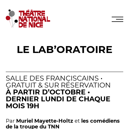
LE LAB’ORATOIRE
Réservez en ligne
Abonnez-vous en ligne
SALLE DES FRANCISCAINS •
GRATUIT & SUR RÉSERVATION
À PARTIR D’OCTOBRE •
LE TNN
DERNIER LUNDI DE CHAQUE
MOIS 19H
PRÉSENTATION
Muriel Mayette-Holtz
Par
Muriel Mayette-Holtz
et
les comédiens
de la troupe du TNN
Le CDN