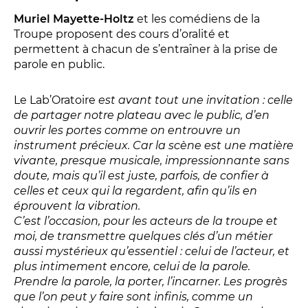
Muriel Mayette-Holtz
et les comédiens de la
La Troupe et les élèves de l'ERACM
Troupe proposent des cours d’oralité et
L’Équipe
permettent à chacun de s’entraîner à la prise de
Les Partenaires
parole en public.
Le Lab’Oratoire
est avant tout une invitation : celle
LA SAISON
de partager notre plateau avec le public, d’en
ouvrir les portes comme on entrouvre un
instrument précieux. Car la scène est une matière
TOUTE LA SAISON
vivante, presque musicale, impressionnante sans
Les Spectacles
doute, mais qu’il est juste, parfois, de confier à
celles et ceux qui la regardent, afin qu’ils en
Le Calendrier
éprouvent la vibration.
Productions & coproductions
C’est l’occasion, pour les acteurs de la troupe et
Les Tournées
moi, de transmettre quelques clés d’un métier
aussi mystérieux qu’essentiel : celui de l’acteur, et
plus intimement encore, celui de la parole.
Prendre la parole, la porter, l’incarner. Les progrès
LES RENDEZ-VOUS
que l’on peut y faire sont infinis, comme un