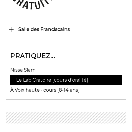
Espace relais
Newsletter
Salle des Franciscains
PRATIQUEZ...
Nissa Slam
Le Lab'Oratoire
[cours d’oralité]
Réservez en ligne
À Voix haute ·
cours [8-14 ans]
Abonnez-vous en ligne
Billetterie en ligne
contact@theatredenice.org