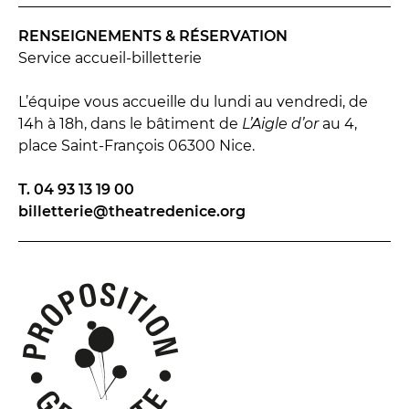
RENSEIGNEMENTS & RÉSERVATION
Service accueil-billetterie
L’équipe vous accueille du lundi au vendredi, de
14h à 18h, dans le bâtiment de
L’Aigle d’or
au 4,
LES FRANCISCAINS
LA CUISINE
place Saint‑François 06300 Nice.
T. 04 93 13 19 00
BILLETTERIE
billetterie@theatredenice.org
Accueil & horaires
Tarifs, abonnements & places à l’unité
Brochure interactive
Entre spectateurs