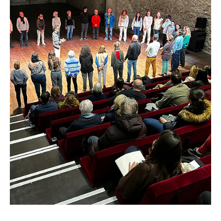
LES ACTIONS PÉDAGOGIQUES
Lettres à... [8
édition]
e
Les Spectacles itinérants
Moulins en scène
Autour des spectacles
Visites
INFOS PRATIQUES
NOS SALLES