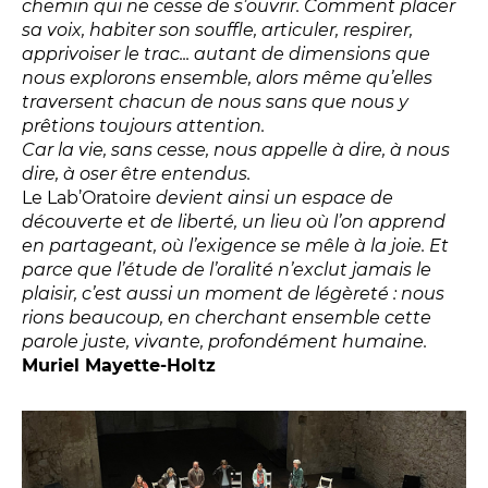
Conversation intime
chemin qui ne cesse de s’ouvrir. Comment placer
sa voix, habiter son souffle, articuler, respirer,
Les Procès du samedi
apprivoiser le trac... autant de dimensions que
Les Jeudis littéraires
nous explorons ensemble, alors même qu’elles
Le Comité de lecture
traversent chacun de nous sans que nous y
prêtions toujours attention.
Car la vie, sans cesse, nous appelle à dire, à nous
dire, à oser être entendus.
LES TEMPS FORTS
Le Lab’Oratoire
devient ainsi un espace de
découverte et de liberté, un lieu où l’on apprend
Les Contes d’apéro
en partageant, où l’exigence se mêle à la joie. Et
Festival de Magie
parce que l’étude de l’oralité n’exclut jamais le
Festival de Tragédies
plaisir, c’est aussi un moment de légèreté : nous
rions beaucoup, en cherchant ensemble cette
parole juste, vivante, profondément humaine.
Muriel Mayette-Holtz
LE PUBLIC
VOUS ÊTES...
Enseignant