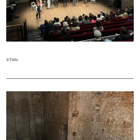
Relais
En famille
Étudiant
Entreprise
Entre amis, entre collègues
Acteur des secteurs social,
médical et judiciaire
©TNN
En situation de handicap
PRATIQUEZ...
Nissa Slam
Le Lab'Oratoire
[cours d’oralité]
À Voix haute ·
cours [8-14 ans]