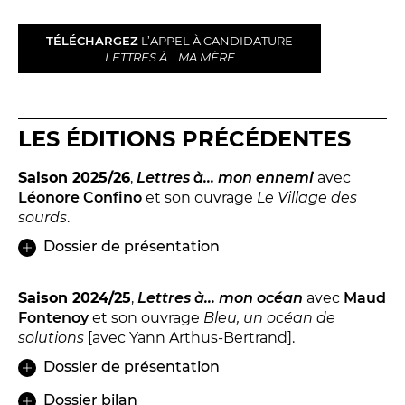
Relais
En famille
TÉLÉCHARGEZ
L’APPEL À CANDIDATURE
LETTRES À... MA MÈRE
Étudiant
Entreprise
Entre amis, entre collègues
LES ÉDITIONS PRÉCÉDENTES
Acteur des secteurs social,
médical et judiciaire
Saison 2025/26
,
Lettres à... mon ennemi
avec
En situation de handicap
Léonore Confino
et son ouvrage
Le Village des
sourds
.
Dossier de présentation
PRATIQUEZ...
Nissa Slam
Saison 2024/25
,
Lettres à... mon océan
avec
Maud
Fontenoy
et son ouvrage
Bleu, un océan de
Le Lab'Oratoire
[cours d’oralité]
solutions
[avec Yann Arthus-Bertrand].
À Voix haute ·
cours [8-14 ans]
Dossier de présentation
Dossier bilan