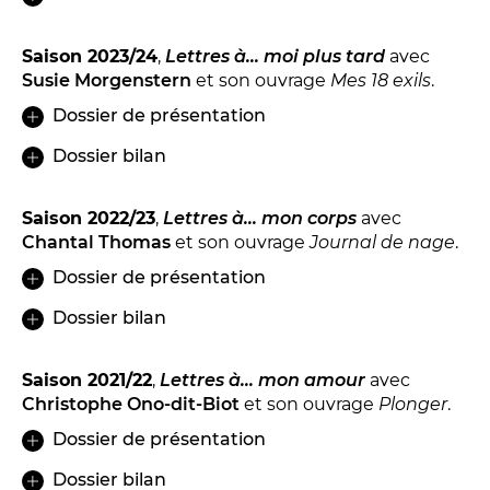
LES ACTIONS PÉDAGOGIQUES
Lettres à... [8
édition]
e
Saison 2023/24
,
Lettres à... moi plus tard
avec
Susie Morgenstern
et son ouvrage
Mes 18 exils
.
Les Spectacles itinérants
Dossier de présentation
Moulins en scène
Autour des spectacles
Dossier bilan
Visites
Saison 2022/23
,
Lettres à... mon corps
avec
Chantal Thomas
et son ouvrage
Journal de nage
.
INFOS PRATIQUES
Dossier de présentation
Dossier bilan
NOS SALLES
Saison 2021/22
,
Lettres à... mon amour
avec
Christophe Ono-dit-Biot
et son ouvrage
Plonger
.
Dossier de présentation
Dossier bilan