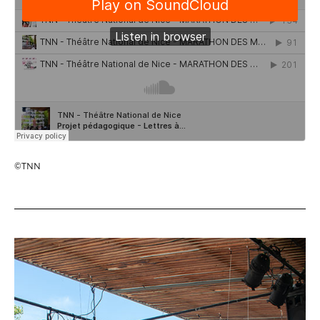
Espace relais
Newsletter
©TNN
Réservez en ligne
Abonnez-vous en ligne
Billetterie en ligne
contact@theatredenice.org