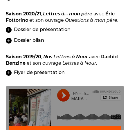
Saison 2020/21
,
Lettres à... mon père
avec
Éric
Fottorino
et son ouvrage
Questions à mon père
.
Dossier de présentation
LES FRANCISCAINS
LA CUISINE
Dossier bilan
Saison 2019/20
,
Nos Lettres à Nour
avec
Rachid
Benzine
et son ouvrage
Lettres à Nour
.
BILLETTERIE
Flyer de présentation
Accueil & horaires
Tarifs, abonnements & places à l’unité
Brochure interactive
Entre spectateurs