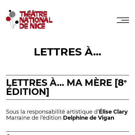
LETTRES À...
Réservez en ligne
Abonnez-vous en ligne
LETTRES À... MA MÈRE [8
e
ÉDITION]
LE TNN
Sous la responsabilité artistique d’
Élise Clary
PRÉSENTATION
Marraine de l’édition
Delphine de Vigan
Muriel Mayette-Holtz
Le CDN