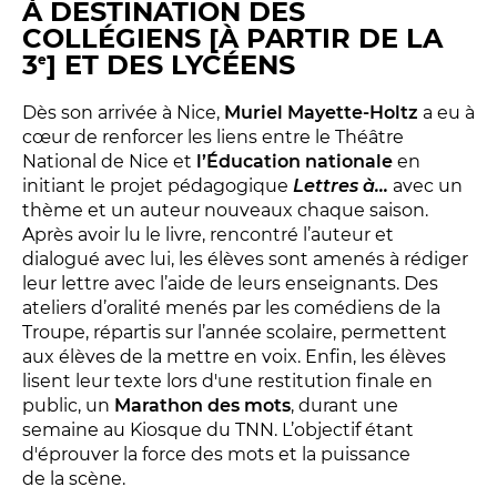
À DESTINATION DES
La Troupe et les élèves de l'ERACM
COLLÉGIENS [À PARTIR DE LA
3
] ET DES LYCÉENS
e
L’Équipe
Les Partenaires
Dès son arrivée à Nice,
Muriel Mayette-Holtz
a eu à
cœur de renforcer les liens entre le Théâtre
National de Nice et
l’Éducation nationale
en
LA SAISON
initiant le projet pédagogique
Lettres à...
avec un
thème et un auteur nouveaux chaque saison.
Après avoir lu le livre, rencontré l’auteur et
TOUTE LA SAISON
dialogué avec lui, les élèves sont amenés à rédiger
Les Spectacles
leur lettre avec l’aide de leurs enseignants. Des
ateliers d’oralité menés par les comédiens de la
Le Calendrier
Troupe, répartis sur l’année scolaire, permettent
Productions & coproductions
aux élèves de la mettre en voix. Enfin, les élèves
Les Tournées
lisent leur texte lors d'une restitution finale en
public, un
Marathon des mots
, durant une
semaine au Kiosque du TNN. L’objectif étant
d'éprouver la force des mots et la puissance
LES RENDEZ-VOUS
de la scène.