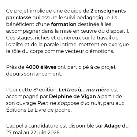
Conversation intime
Les Procès du samedi
Ce projet implique une équipe de
2 enseignants
par classe
qui assure le suivi pédagogique. Ils
Les Jeudis littéraires
bénéficient d'une
formation
destinée à les
Le Comité de lecture
accompagner dans la mise en œuvre du dispositif.
Ces stages, riches et généreux sur le travail de
l'oralité et de la parole intime, mettent en exergue
LES TEMPS FORTS
le rôle du corps comme vecteur d'émotions.
Les Contes d’apéro
Près de
4000 élèves
ont participé à ce projet
Festival de Magie
depuis son lancement.
Festival de Tragédies
Pour cette 8
édition,
Lettres à... ma mère
est
e
accompagné par
Delphine de Vigan
à partir de
son ouvrage
Rien ne s’oppose à la nuit
, paru aux
LE PUBLIC
Éditions Le Livre de poche.
VOUS ÊTES...
L’appel à candidature est disponible sur
Adage
du
Enseignant
27 mai au 22 juin 2026.