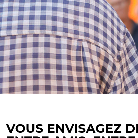
Les Procès
Les Jeudis 
Entre spectateurs
Le Comité 
Espace relais
LES TEM
Newsletter
Les Contes
Festival d
Festival de
VOUS ENVISAGEZ D