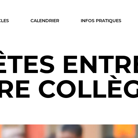
CLES
CALENDRIER
INFOS PRATIQUES
ÊTES ENTRE
ISON
LE PUBLIC
A SAISON
VOUS ÊTES...
RE COLLÈ
cles
Enseignant
ier
Relais
s & coproductions
En famille
es
Étudiant
Entreprise
Entre amis, entre collèg
DEZ-VOUS
Acteur des secteurs social
médical et judiciaire
on intime