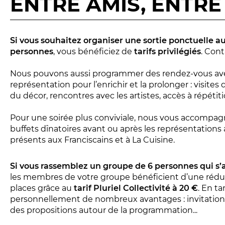
ENTRE AMIS, ENTR
Réservez en ligne
Abonnez-vous en ligne
Si vous souhaitez organiser une sortie ponctuelle 
personnes
, vous bénéficiez de
tarifs privilégiés
. Con
Nous pouvons aussi programmer des rendez-vous avec
représentation pour l’enrichir et la prolonger : visites 
du décor, rencontres avec les artistes, accès à répétition
Pour une soirée plus conviviale, nous vous accompagn
buffets dînatoires avant ou après les représentations
présents aux Franciscains et à La Cuisine.
Si vous rassemblez un groupe de 6 personnes qui s
les membres de votre groupe bénéficient d’une réduc
places grâce au
tarif Pluriel Collectivité à 20 €
. En ta
personnellement de nombreux avantages : invitations a
des propositions autour de la programmation...