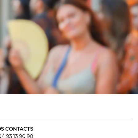
alité]
LA CUISINE
ans]
GOGIQUES
BILLETTERIE
Accueil & horaires
Tarifs, abonnements & places à
l’unité
S CONTACTS
04 93 13 90 90