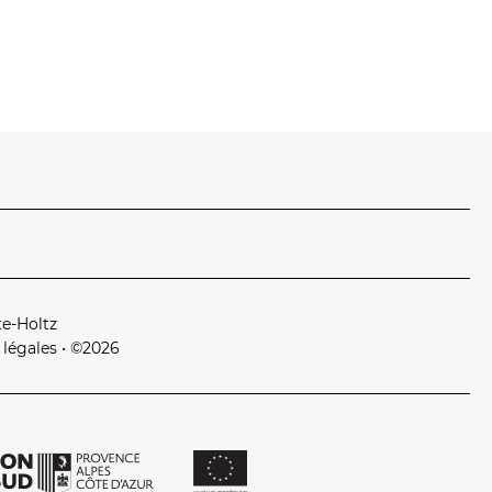
te‑Holtz
 légales
• ©2026