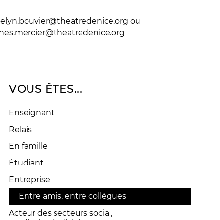
Billetterie en ligne
celyn.bouvier@theatredenice.org
ou
contact@theatredenice.org
nes.mercier@theatredenice.org
BILLETTERIE
04 93 13 19 00
ADMINISTRATION
04 93 13 90 90
VOUS ÊTES...
Enseignant
Relais
En famille
Étudiant
Entreprise
Entre amis, entre collègues
Acteur des secteurs social,