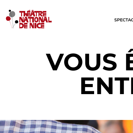
SPECTA
VOUS 
LE TNN
LA SA
PRÉSENTATION
TOUTE L
ENT
Muriel Mayette-Holtz
Les Specta
Le CDN
Le Calendr
La Troupe et les élèves de l'ERACM
Production
L’Équipe
Les Tourné
Les Partenaires
LES REN
Brochure interactive
Conversati