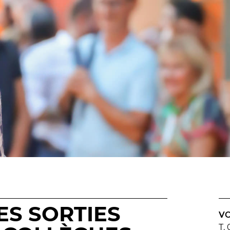
En situation de handicap
 du samedi
littéraires
de lecture
PRATIQUEZ...
Nissa Slam
PS FORTS
Le Lab'Oratoire
[cours d’or
À Voix haute ·
cours [8-14 
 d’apéro
e Magie
 Tragédies
LES ACTIONS PÉDA
Lettres à... [8
édition]
e
Les Spectacles itinérants
Moulins en scène
Autour des spectacles
Visites
ES SORTIES
VO
T.