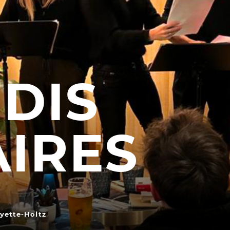
En situation de handicap
 du samedi
littéraires
de lecture
PRATIQUEZ...
Nissa Slam
UDIS
PS FORTS
Le Lab'Oratoire
[cours d’or
À Voix haute ·
cours [8-14 
 d’apéro
e Magie
 Tragédies
LES ACTIONS PÉDA
AIRES
Lettres à... [8
édition]
e
Les Spectacles itinérants
Moulins en scène
Autour des spectacles
Visites
yette-Holtz