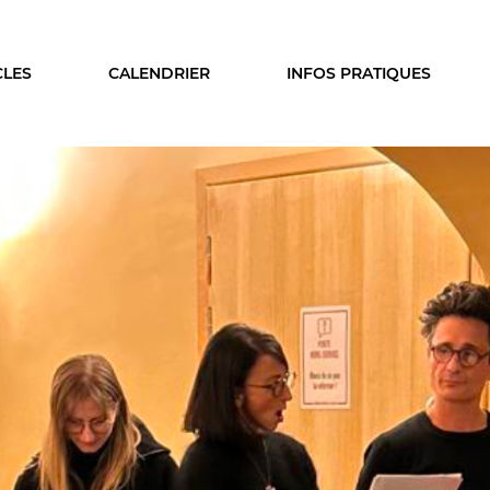
CLES
CALENDRIER
INFOS PRATIQUES
ISON
LE PUBLIC
A SAISON
VOUS ÊTES...
cles
Enseignant
ier
Relais
s & coproductions
En famille
es
Étudiant
Entreprise
Entre amis, entre collègu
DEZ-VOUS
Acteur des secteurs social
médical et judiciaire
on intime