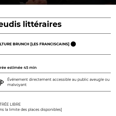
Billetterie en ligne
contact@theatredenice.org
BILLETTERIE
04 93 13 19 00
eudis littéraires
ADMINISTRATION
04 93 13 90 90
LTURE BRUNCH [LES FRANCISCAINS]
rée estimée 45 min
Événement directement accessible au public aveugle ou
malvoyant
TRÉE LIBRE
ns la limite des places disponibles]