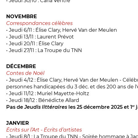
• Jeudi 30/10 : Carla Ventre
NOVEMBRE
Correspondances célèbres
• Jeudi 6/11 : Élise Clary, Hervé Van der Meulen
• Jeudi 13/11 : Laurent Prévot
• Jeudi 20/11 : Élise Clary
• Jeudi 27/11 : La Troupe du TNN
DÉCEMBRE
Contes de Noël
• Jeudi 4/12 : Élise Clary, Hervé Van der Meulen - Célé
personnes handicapées du 3 déc. et des 200 ans de l'é
• Jeudi 11/12 : Muriel Mayette-Holtz
• Jeudi 18/12 : Bénédicte Allard
Pas de
Jeudis littéraires
les 25 décembre 2025 et 1
j
er
JANVIER
Écrits sur l’Art - Écrits d’artistes
• Jeudi 8/1 : La Troupe du TNN - Soirée hommage à Ja