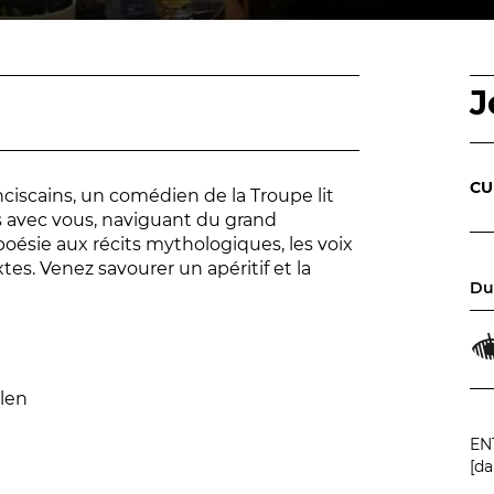
J
#tnn06
CU
anciscains, un comédien de la Troupe lit
is avec vous, naviguant du grand
 poésie aux récits mythologiques, les voix
tes. Venez savourer un apéritif et la
Du
ulen
EN
[da