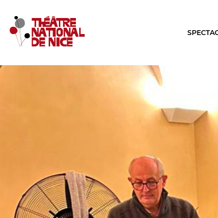
SPECTA
LE TNN
LA SA
PRÉSENTATION
TOUTE L
Muriel Mayette-Holtz
Les Specta
Le CDN
Le Calendr
La Troupe et les élèves de l'ERACM
Production
L’Équipe
Les Tourné
Les Partenaires
LES REN
Brochure interactive
Conversati