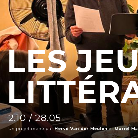
Les Procès
Les Jeudis 
Entre spectateurs
Le Comité 
Espace relais
LES JE
LES TEM
Newsletter
Les Contes
Festival d
Festival de
LITTÉR
2.10 / 28.05
Un projet mené par
Hervé Van der Meulen
et
Muriel Ma