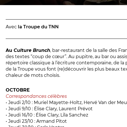
Réservez en ligne
Abonnez-vous en ligne
Avec
la Troupe du TNN
Au
Culture Brunch
, bar-restaurant de la salle des Fr
des textes “coup de cœur”. Au pupitre, au bar ou ass
répertoire classique à l’écriture contemporaine, de la
de la Troupe vous font (re)découvrir les plus beaux tex
chaleur de mots choisis.
OCTOBRE
Correspondances célèbres
• Jeudi 2/10 : Muriel Mayette-Holtz, Hervé Van der Me
• Jeudi 9/10 : Élise Clary, Laurent Prévot
• Jeudi 16/10 : Élise Clary, Lîla Sanchez
• Jeudi 23/10 : Armand Pitot