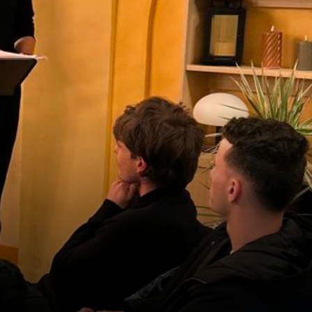
alité]
LA CUISINE
ans]
GOGIQUES
BILLETTERIE
Accueil & horaires
Tarifs, abonnements & places à
l’unité