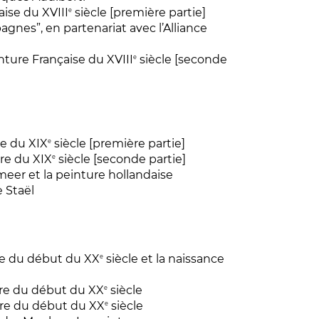
aise du XVIII
siècle [première partie]
e
pagnes”, en partenariat avec l’Alliance
inture Française du XVIII
siècle [seconde
e
re du XIX
siècle [première partie]
e
ure du XIX
siècle [seconde partie]
e
rmeer et la peinture hollandaise
e Staël
ure du début du XX
siècle et la naissance
e
ture du début du XX
siècle
e
ture du début du XX
siècle
e