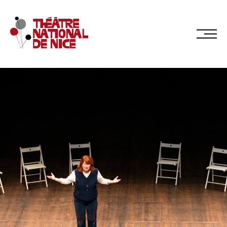
Réservez en ligne
Abonnez-vous en ligne
LE TNN
PRÉSENTATION
Muriel Mayette-Holtz
Le CDN