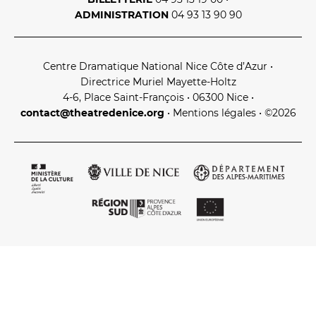
ADMINISTRATION
04 93 13 90 90
Centre Dramatique National Nice Côte d’Azur
•
Directrice Muriel Mayette‑Holtz
LES FRANCISCAINS
LA CUISINE
4‑6, Place Saint‑François • 06300 Nice
•
contact@theatredenice.org
•
Mentions légales
• ©2026
BILLETTERIE
Accueil & horaires
Tarifs, abonnements & places à l’unité
Brochure interactive
Entre spectateurs