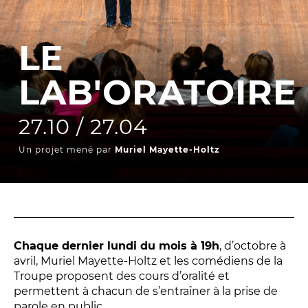
La Troupe et les élèves de l'ERACM
L’Équipe
LE
Les Partenaires
LAB'ORATOIRE
LA SAISON
27.10 / 27.04
TOUTE LA SAISON
Un projet mené par
Muriel Mayette-Holtz
Les Spectacles
Le Calendrier
Productions & coproductions
Les Tournées
Chaque dernier lundi du mois à 19h
, d’octobre à
avril, Muriel Mayette-Holtz et les comédiens de la
Troupe proposent des cours d’oralité et
LES RENDEZ-VOUS
permettent à chacun de s’entraîner à la prise de
parole en public.