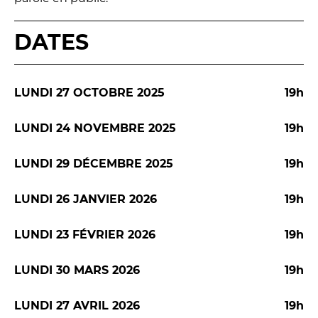
Conversation intime
Les Procès du samedi
DATES
Les Jeudis littéraires
Le Comité de lecture
LUNDI 27 OCTOBRE 2025
19h
LES TEMPS FORTS
LUNDI 24 NOVEMBRE 2025
19h
Les Contes d’apéro
LUNDI 29 DÉCEMBRE 2025
19h
Festival de Magie
Festival de Tragédies
LUNDI 26 JANVIER 2026
19h
LUNDI 23 FÉVRIER 2026
19h
LE PUBLIC
LUNDI 30 MARS 2026
19h
VOUS ÊTES...
Enseignant
LUNDI 27 AVRIL 2026
19h