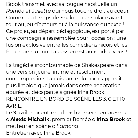
Relais
Brook transmet avec sa fougue habituelle un
Roméo et Juliette
qui nous touche droit au coeur.
En famille
Comme au temps de Shakespeare, place avant
Étudiant
tout au jeu d’acteurs et à la puissance du texte !
Entreprise
Ce projet, au départ pédagogique, est porté par
une compagnie rassemblée pour l’occasion : une
Entre amis, entre collègues
fusion explosive entre les comédiens niçois et les
Acteur des secteurs social,
Éclaireurs du tnn. La passion est au rendez-vous !
médical et judiciaire
La tragédie incontournable de Shakespeare dans
En situation de handicap
une version jeune, intime et résolument
contemporaine. La puissance du texte apparaît
plus limpide que jamais dans cette adaptation
PRATIQUEZ...
épurée et décapante signée Irina Brook.
RENCONTRE EN BORD DE SCÈNE LES 3, 6 ET 10
Nissa Slam
AVRIL.
Le Lab'Oratoire
[cours d’oralité]
Le 9 avril, rencontre en bord de scène en présence
À Voix haute ·
cours [8-14 ans]
d'
Alexis Michalik
, premier Roméo d'
Irina Brook
et
metteur en scène d'
Edmond
.
Entretien avec Irina Brook