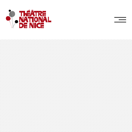
Réservez en ligne
Abonnez-vous en ligne
LE TNN
PRÉSENTATION
Muriel Mayette-Holtz
Le CDN