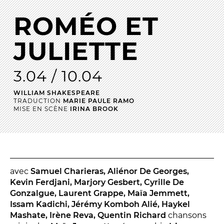
La Troupe et les élèves de l'ERACM
ROMÉO ET
L’Équipe
JULIETTE
Les Partenaires
3.04 / 10.04
LA SAISON
WILLIAM SHAKESPEARE
TRADUCTION
MARIE PAULE RAMO
TOUTE LA SAISON
MISE EN SCÈNE
IRINA BROOK
Les Spectacles
Le Calendrier
Productions & coproductions
Les Tournées
avec
Samuel Charieras, Aliénor De Georges,
Kevin Ferdjani, Marjory Gesbert, Cyrille De
Gonzalgue, Laurent Grappe, Maïa Jemmett,
Issam Kadichi, Jérémy Komboh Alié, Haykel
LES RENDEZ-VOUS
Mashate, Irène Reva, Quentin Richard
chansons