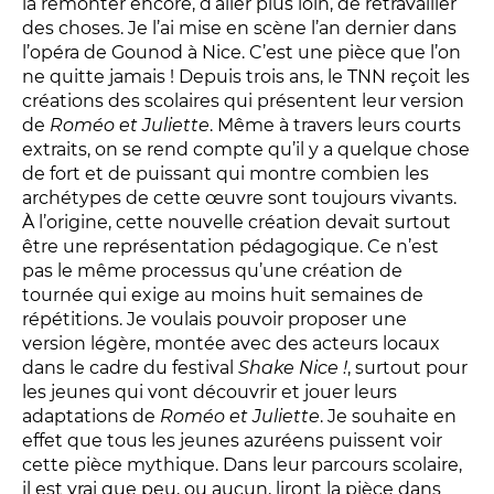
la remonter encore, d’aller plus loin, de retravailler
des choses. Je l’ai mise en scène l’an dernier dans
l’opéra de Gounod à Nice. C’est une pièce que l’on
ne quitte jamais ! Depuis trois ans, le TNN reçoit les
créations des scolaires qui présentent leur version
de
Roméo et Juliette
. Même à travers leurs courts
extraits, on se rend compte qu’il y a quelque chose
LES FRANCISCAINS
LA CUISINE
de fort et de puissant qui montre combien les
archétypes de cette œuvre sont toujours vivants.
À l’origine, cette nouvelle création devait surtout
BILLETTERIE
être une représentation pédagogique. Ce n’est
pas le même processus qu’une création de
Accueil & horaires
tournée qui exige au moins huit semaines de
répétitions. Je voulais pouvoir proposer une
Tarifs, abonnements & places à l’unité
version légère, montée avec des acteurs locaux
dans le cadre du festival
Shake Nice !
, surtout pour
les jeunes qui vont découvrir et jouer leurs
Brochure interactive
adaptations de
Roméo et Juliette
. Je souhaite en
effet que tous les jeunes azuréens puissent voir
cette pièce mythique. Dans leur parcours scolaire,
Entre spectateurs
il est vrai que peu, ou aucun, liront la pièce dans