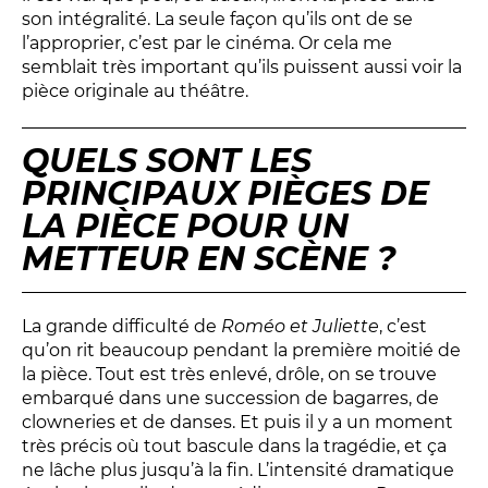
son intégralité. La seule façon qu’ils ont de se
Espace relais
l’approprier, c’est par le cinéma. Or cela me
semblait très important qu’ils puissent aussi voir la
pièce originale au théâtre.
Newsletter
QUELS SONT LES
PRINCIPAUX PIÈGES DE
LA PIÈCE POUR UN
METTEUR EN SCÈNE ?
Réservez en ligne
La grande difficulté de
Roméo et Juliette
, c’est
qu’on rit beaucoup pendant la première moitié de
Abonnez-vous en ligne
la pièce. Tout est très enlevé, drôle, on se trouve
embarqué dans une succession de bagarres, de
Billetterie en ligne
clowneries et de danses. Et puis il y a un moment
très précis où tout bascule dans la tragédie, et ça
contact@theatredenice.org
ne lâche plus jusqu’à la fin. L’intensité dramatique