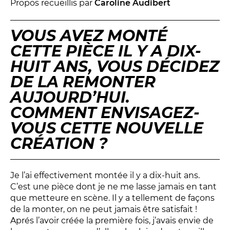
Propos recueillis par
Caroline Audibert
LES ACTIONS PÉDAGOGIQUES
Lettres à... [8
édition]
e
VOUS AVEZ MONTÉ
Les Spectacles itinérants
CETTE PIÈCE IL Y A DIX-
Moulins en scène
HUIT ANS, VOUS DÉCIDEZ
Autour des spectacles
DE LA REMONTER
Visites
AUJOURD’HUI.
COMMENT ENVISAGEZ-
VOUS CETTE NOUVELLE
INFOS PRATIQUES
CRÉATION ?
NOS SALLES
Je l’ai effectivement montée il y a dix-huit ans.
C’est une pièce dont je ne me lasse jamais en tant
que metteure en scène. Il y a tellement de façons
de la monter, on ne peut jamais être satisfait !
Aprés l’avoir créée la première fois, j’avais envie de