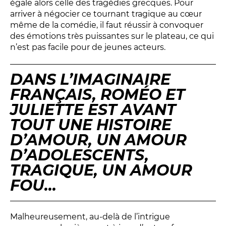
BILLETTERIE
04 93 13 19 00
égale alors celle des tragédies grecques. Pour
ADMINISTRATION
04 93 13 90 90
arriver à négocier ce tournant tragique au cœur
même de la comédie, il faut réussir à convoquer
des émotions très puissantes sur le plateau, ce qui
n’est pas facile pour de jeunes acteurs.
#tnn06
DANS L’IMAGINAIRE
FRANÇAIS,
ROMÉO ET
JULIETTE
EST AVANT
TOUT UNE HISTOIRE
D’AMOUR, UN AMOUR
D’ADOLESCENTS,
TRAGIQUE, UN AMOUR
FOU…
Malheureusement, au-delà de l’intrigue