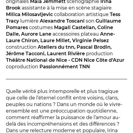
Conversation intime
originales
Maïa Jemmett
scénographie
Irina
Brook
assistante à la mise en scène stagiaire
Les Procès du samedi
Milica Milosavljevic
collaboration artistique
Tess
Les Jeudis littéraires
Tracy
lumière
Alexandre Toscani
son
Guillaume
Pomares
costumes
Magali Castellan, Coline
Le Comité de lecture
Dalle, Aurore Lane
accessoires plateau
Anne-
Laure Chiron, Laure Millet, Virginie Pelsez
construction
Ateliers du tnn, Pascal Brodin,
LES TEMPS FORTS
Jérôme Tacconi, Laurent Rivière
production
Théâtre National de Nice - CDN Nice Côte d’Azur
Les Contes d’apéro
coproduction
Passionnément TNN
Festival de Magie
Festival de Tragédies
Quelle vérité plus intemporelle et plus tragique
que celle de l’éternel conflit entre voisins, clans,
LE PUBLIC
peuples ou nations ? Dans un monde où le vivre-
ensemble est une préoccupation quotidienne,
VOUS ÊTES...
comment réaffirmer la puissance de l’amour au-
delà des incompréhensions et des différences ?
Enseignant
Dans une relecture moderne et populaire, Irina