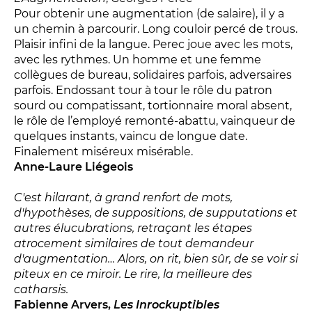
Pour obtenir une augmentation (de salaire), il y a
un chemin à parcourir. Long couloir percé de trous.
Plaisir infini de la langue. Perec joue avec les mots,
avec les rythmes. Un homme et une femme
collègues de bureau, solidaires parfois, adversaires
parfois. Endossant tour à tour le rôle du patron
LES FRANCISCAINS
LA CUISINE
sourd ou compatissant, tortionnaire moral absent,
le rôle de l’employé remonté-abattu, vainqueur de
quelques instants, vaincu de longue date.
Finalement miséreux misérable.
BILLETTERIE
Anne-Laure Liégeois
Accueil & horaires
C'est hilarant, à grand renfort de mots,
Tarifs, abonnements & places à l’unité
d'hypothèses, de suppositions, de supputations et
autres élucubrations, retraçant les étapes
atrocement similaires de tout demandeur
Brochure interactive
d'augmentation… Alors, on rit, bien sûr, de se voir si
piteux en ce miroir. Le rire, la meilleure des
catharsis.
Entre spectateurs
Fabienne Arvers,
Les Inrockuptibles