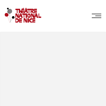
Réservez en ligne
Abonnez-vous en ligne
LE TNN
PRÉSENTATION
Muriel Mayette-Holtz
Le CDN