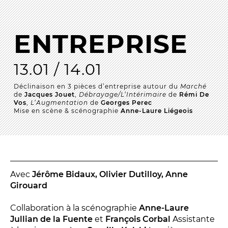
La Troupe et les élèves de l'ERACM
L’Équipe
ENTREPRISE
Les Partenaires
13.01 / 14.01
LA SAISON
Déclinaison en 3 pièces d’entreprise autour du
Marché
de
Jacques Jouet
,
Débrayage/L’Intérimaire
de
Rémi De
Vos
,
L’Augmentation
de
Georges Perec
TOUTE LA SAISON
Mise en scène & scénographie
Anne-Laure Liégeois
Les Spectacles
Le Calendrier
Productions & coproductions
Les Tournées
Avec
Jérôme Bidaux, Olivier Dutilloy, Anne
Girouard
Collaboration à la scénographie
Anne-Laure
LES RENDEZ-VOUS
Jullian de la Fuente
et
François Corbal
Assistante