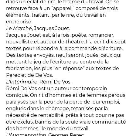
dans un éclat de rire, le thème du travail. On se
LES ACTIONS PÉDAGOGIQUES
retrouve face à un “appareil“ composé de trois
Lettres à... [8
édition]
e
éléments, traitant, par le rire, du travail en
entreprise.
Les Spectacles itinérants
Le Marché
, Jacques Jouet.
Moulins en scène
Jacques Jouet est, à la fois, poète, romancier,
Autour des spectacles
nouvelliste et auteur de théâtre. Il a écrit dix-sept
textes pour répondre à la commande d’écriture.
Visites
Des textes envoyés, neuf seront joués, ceux qui
mettent le jeu de l’écriture au centre de la
fabrication, les plus “en réponse“ aux textes de
INFOS PRATIQUES
Perec et de De Vos.
L'Intérimaire
, Rémi De Vos.
NOS SALLES
Rémi De Vos est un auteur contemporain
comique. On rit d’hommes et de femmes perdus,
paralysés par la peur de la perte de leur emploi,
englués dans le chômage, tétanisés par la
nécessité de rentabilité, prêts à tout pour ne pas
être exclus, bannis de la seule vraie communauté
des hommes : le monde du travail.
L'Augmentation
, Georges Perec