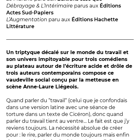
Relais
Débrayage & L’Intérimaire
parus aux
Éditions
En famille
Actes Sud-Papiers
L’Augmentation
paru aux
Éditions Hachette
Étudiant
Littérature
Entreprise
Entre amis, entre collègues
Acteur des secteurs social,
Un triptyque décalé sur le monde du travail et
médical et judiciaire
son univers impitoyable pour trois comédiens
au plateau autour de l’écriture acide et drôle de
En situation de handicap
trois auteurs contemporains compose ce
vaudeville social conçu par la metteuse en
scène Anne-Laure Liégeois.
PRATIQUEZ...
Quand parler du “travail“ (celui que je confondais
Nissa Slam
dans une version latine avec une séance de
Le Lab'Oratoire
[cours d’oralité]
torture dans un texte de Cicéron), donc quand
À Voix haute ·
cours [8-14 ans]
parler du travail tient au ventre… Le fait est que j’y
reviens toujours. La nécessité absolue de créer
pour : le rire, parler du monde toujours mais enfin