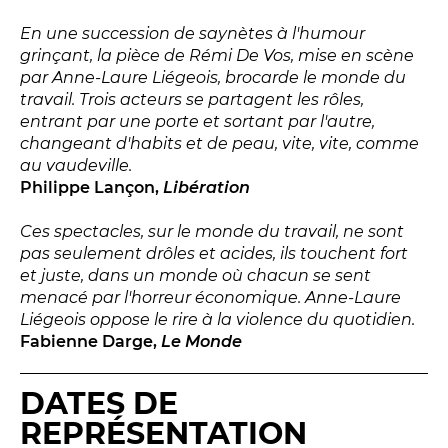
En une succession de saynètes à l'humour
Espace relais
grinçant, la pièce de Rémi De Vos, mise en scène
par Anne-Laure Liégeois, brocarde le monde du
Newsletter
travail. Trois acteurs se partagent les rôles,
entrant par une porte et sortant par l'autre,
changeant d'habits et de peau, vite, vite, comme
au vaudeville.
Philippe Lançon,
Libération
Ces spectacles, sur le monde du travail, ne sont
pas seulement drôles et acides, ils touchent fort
et juste, dans un monde où chacun se sent
Réservez en ligne
menacé par l'horreur économique. Anne-Laure
Liégeois oppose le rire à la violence du quotidien.
Abonnez-vous en ligne
Fabienne Darge,
Le Monde
Billetterie en ligne
DATES DE
REPRÉSENTATION
contact@theatredenice.org