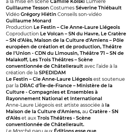
Conversation intime
à la mise en scène
Camille Kolski
Lumière
Guillaume Tesson
Costumes
Séverine Thiébault
Les Procès du samedi
Vidéo
Grégory Hiétin
Conseils son-vidéo
Les Jeudis littéraires
Guillaume Monard
Production
Le Festin – Cie Anne-Laure Liégeois
Le Comité de lecture
Coproduction
Le Volcan – SN du Havre, Le Cratère
– SN d’Alès, Maison de la Culture d’Amiens – Pôle
européen de création et de production, Théâtre
LES TEMPS FORTS
de l'Union - CDN du Limousin, Théâtre 71 – SN de
Malakoff, Les Trois Théâtres – Scène
Les Contes d’apéro
conventionnée de Châtellerault
avec l’aide à la
Festival de Magie
création de la
SPEDIDAM
Festival de Tragédies
Le Festin – Cie Anne-Laure Liégeois
est soutenue
par la
DRAC d’Île-de-France – Ministère de la
Culture - Compagnies et Ensembles à
Rayonnement National et International
LE PUBLIC
Anne-Laure Liégeois est artiste associée à
la
Maison de la Culture d'Amiens,
au
Cratère - SN
VOUS ÊTES...
d'Alès
et aux
Trois Théâtres - Scène
conventionnée de Châtellerault.
Enseignant
Le Marché
paru aux
Éditions esse que