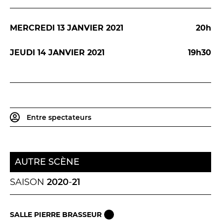
BILLETTERIE
04 93 13 19 00
ADMINISTRATION
04 93 13 90 90
MERCREDI 13 JANVIER 2021
20h
#tnn06
JEUDI 14 JANVIER 2021
19h30
Entre spectateurs
AUTRE SCÈNE
SAISON
2020
-
21
SALLE PIERRE BRASSEUR