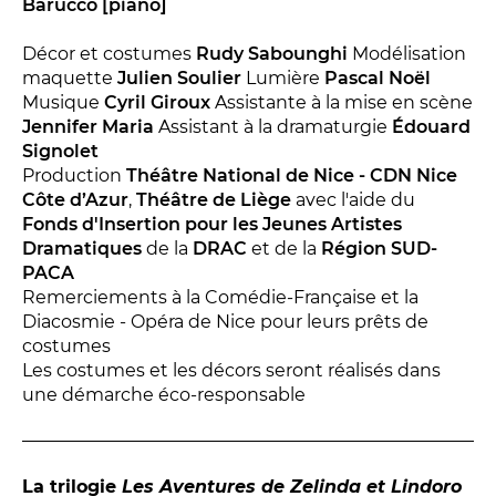
Conversation intime
Barucco [piano]
Les Procès du samedi
Décor et costumes
Rudy Sabounghi
Modélisation
Les Jeudis littéraires
maquette
Julien Soulier
Lumière
Pascal Noël
Musique
Cyril Giroux
Assistante à la mise en scène
Le Comité de lecture
Jennifer Maria
Assistant à la dramaturgie
Édouard
Signolet
Production
Théâtre National de Nice - CDN Nice
LES TEMPS FORTS
Côte d’Azur
,
Théâtre de Liège
avec l'aide du
Fonds d'Insertion pour les Jeunes Artistes
Les Contes d’apéro
Dramatiques
de la
DRAC
et de la
Région SUD-
Festival de Magie
PACA
Festival de Tragédies
Remerciements à la Comédie-Française et la
Diacosmie - Opéra de Nice pour leurs prêts de
costumes
Les costumes et les décors seront réalisés dans
LE PUBLIC
une démarche éco-responsable
VOUS ÊTES...
Enseignant
La trilogie
Les Aventures de Zelinda et Lindoro