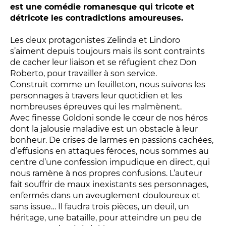
Relais
est une comédie romanesque qui tricote et
détricote les contradictions amoureuses.
En famille
Étudiant
Les deux protagonistes Zelinda et Lindoro
Entreprise
s’aiment depuis toujours mais ils sont contraints
de cacher leur liaison et se réfugient chez Don
Entre amis, entre collègues
Roberto, pour travailler à son service.
Acteur des secteurs social,
Construit comme un feuilleton, nous suivons les
médical et judiciaire
personnages à travers leur quotidien et les
nombreuses épreuves qui les malmènent.
En situation de handicap
Avec finesse Goldoni sonde le cœur de nos héros
dont la jalousie maladive est un obstacle à leur
bonheur. De crises de larmes en passions cachées,
PRATIQUEZ...
d’effusions en attaques féroces, nous sommes au
centre d’une confession impudique en direct, qui
Nissa Slam
nous ramène à nos propres confusions. L’auteur
Le Lab'Oratoire
[cours d’oralité]
fait souffrir de maux inexistants ses personnages,
À Voix haute ·
cours [8-14 ans]
enfermés dans un aveuglement douloureux et
sans issue… Il faudra trois pièces, un deuil, un
héritage, une bataille, pour atteindre un peu de