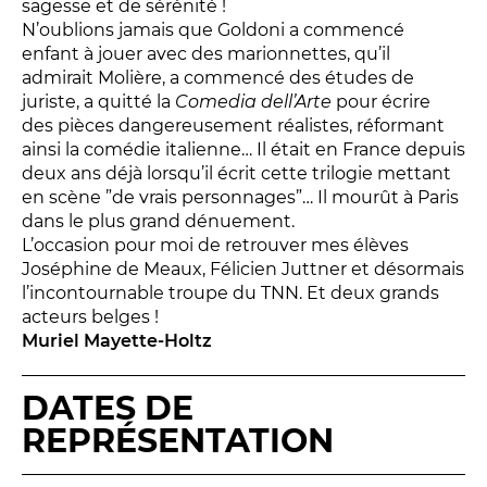
sagesse et de sérénité !
LES ACTIONS PÉDAGOGIQUES
N’oublions jamais que Goldoni a commencé
Lettres à... [8
édition]
e
enfant à jouer avec des marionnettes, qu’il
admirait Molière, a commencé des études de
Les Spectacles itinérants
juriste, a quitté la
Comedia dell’Arte
pour écrire
Moulins en scène
des pièces dangereusement réalistes, réformant
Autour des spectacles
ainsi la comédie italienne… Il était en France depuis
deux ans déjà lorsqu’il écrit cette trilogie mettant
Visites
en scène ”de vrais personnages”… Il mourût à Paris
dans le plus grand dénuement.
L’occasion pour moi de retrouver mes élèves
INFOS PRATIQUES
Joséphine de Meaux, Félicien Juttner et désormais
l’incontournable troupe du TNN. Et deux grands
NOS SALLES
acteurs belges !
Muriel Mayette-Holtz
DATES DE
REPRÉSENTATION