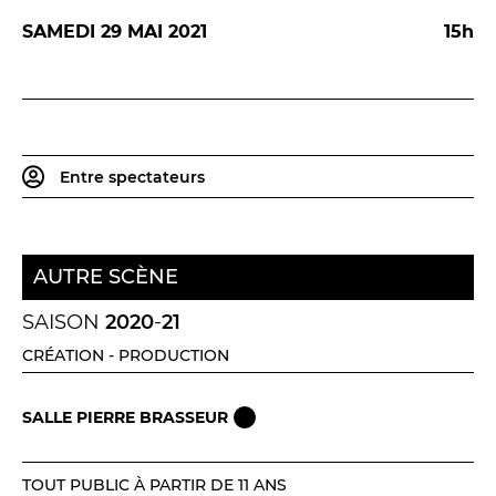
SAMEDI 29 MAI 2021
15h
LES FRANCISCAINS
LA CUISINE
Entre spectateurs
BILLETTERIE
AUTRE SCÈNE
Accueil & horaires
SAISON
2020
-
21
Tarifs, abonnements & places à l’unité
CRÉATION - PRODUCTION
Brochure interactive
SALLE PIERRE BRASSEUR
Entre spectateurs
TOUT PUBLIC À PARTIR DE 11 ANS