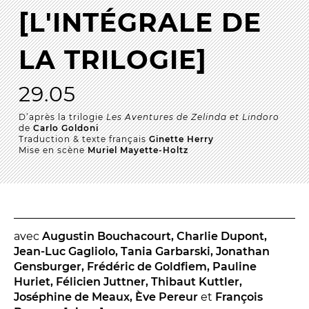
[L'INTÉGRALE DE
La Troupe et les élèves de l'ERACM
L’Équipe
LA TRILOGIE]
Les Partenaires
29.05
LA SAISON
D’après la trilogie
Les Aventures de Zelinda et Lindoro
de
Carlo Goldoni
Traduction & texte français
Ginette Herry
TOUTE LA SAISON
Mise en scène
Muriel Mayette-Holtz
Les Spectacles
Le Calendrier
Productions & coproductions
Les Tournées
avec
Augustin Bouchacourt, Charlie Dupont,
Jean-Luc Gagliolo, Tania Garbarski, Jonathan
Gensburger, Frédéric de Goldfiem, Pauline
Huriet, Félicien Juttner, Thibaut Kuttler,
LES RENDEZ-VOUS
Joséphine de Meaux, Ève Pereur
et
François