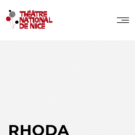
Réservez en ligne
Abonnez-vous en ligne
LE TNN
PRÉSENTATION
RHODA
Muriel Mayette-Holtz
Le CDN