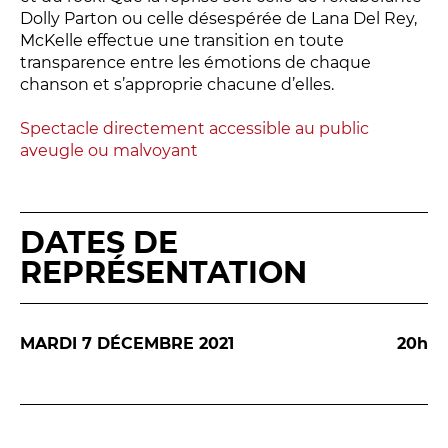
Relais
Dolly Parton ou celle désespérée de Lana Del Rey,
En famille
McKelle effectue une transition en toute
transparence entre les émotions de chaque
Étudiant
chanson et s’approprie chacune d’elles.
Entreprise
Entre amis, entre collègues
Spectacle directement accessible au public
aveugle ou malvoyant
Acteur des secteurs social,
médical et judiciaire
En situation de handicap
DATES DE
REPRÉSENTATION
PRATIQUEZ...
Nissa Slam
MARDI 7 DÉCEMBRE 2021
20h
Le Lab'Oratoire
[cours d’oralité]
À Voix haute ·
cours [8-14 ans]