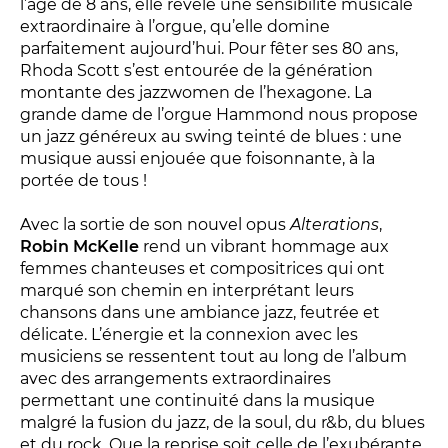
Conversation intime
l’âge de 8 ans, elle révèle une sensibilité musicale
extraordinaire à l’orgue, qu’elle domine
Les Procès du samedi
parfaitement aujourd’hui. Pour fêter ses 80 ans,
Les Jeudis littéraires
Rhoda Scott s’est entourée de la génération
montante des jazzwomen de l’hexagone. La
Le Comité de lecture
grande dame de l’orgue Hammond nous propose
un jazz généreux au swing teinté de blues : une
musique aussi enjouée que foisonnante, à la
LES TEMPS FORTS
portée de tous !
Les Contes d’apéro
Avec la sortie de son nouvel opus
Alterations
,
Festival de Magie
Robin McKelle
rend un vibrant hommage aux
Festival de Tragédies
femmes chanteuses et compositrices qui ont
marqué son chemin en interprétant leurs
chansons dans une ambiance jazz, feutrée et
délicate. L’énergie et la connexion avec les
LE PUBLIC
musiciens se ressentent tout au long de l’album
avec des arrangements extraordinaires
VOUS ÊTES...
permettant une continuité dans la musique
malgré la fusion du jazz, de la soul, du r&b, du blues
Enseignant
et du rock. Que la reprise soit celle de l’exubérante