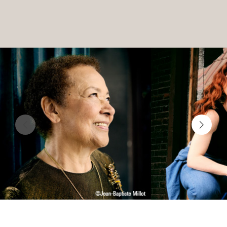
LES FRANCISCAINS
LA CUISINE
BILLETTERIE
Accueil & horaires
Tarifs, abonnements & places à l’unité
Brochure interactive
Entre spectateurs