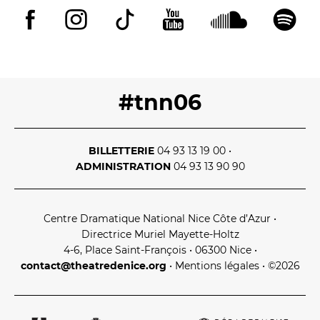
Espace relais
Newsletter
#tnn06
BILLETTERIE
04 93 13 19 00
•
ADMINISTRATION
04 93 13 90 90
Réservez en ligne
Centre Dramatique National Nice Côte d’Azur
•
Directrice Muriel Mayette‑Holtz
Abonnez-vous en ligne
4‑6, Place Saint‑François • 06300 Nice
•
contact@theatredenice.org
•
Mentions légales
• ©2026
Billetterie en ligne
contact@theatredenice.org