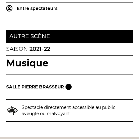
LES ACTIONS PÉDAGOGIQUES
Entre spectateurs
Lettres à... [8
édition]
e
Les Spectacles itinérants
Moulins en scène
AUTRE SCÈNE
Autour des spectacles
SAISON
2021
-
22
Visites
Musique
INFOS PRATIQUES
SALLE PIERRE BRASSEUR
NOS SALLES
Spectacle directement accessible au public
aveugle ou malvoyant