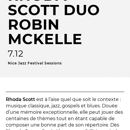
SCOTT DUO
La Troupe et les élèves de l'ERACM
L’Équipe
ROBIN
Les Partenaires
MCKELLE
LA SAISON
7.12
TOUTE LA SAISON
Nice Jazz Festival Sessions
Les Spectacles
Le Calendrier
Productions & coproductions
Les Tournées
Rhoda Scott
est à l’aise quel que soit le contexte :
musique classique, jazz, gospels et blues. Douée
d’une mémoire exceptionnelle, elle peut jouer des
centaines de thèmes tout en étant capable de
LES RENDEZ-VOUS
composer une bonne part de son répertoire. Dès