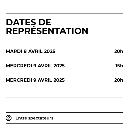
DATES DE
REPRÉSENTATION
LES FRANCISCAINS
LA CUISINE
MARDI 8 AVRIL 2025
20h
BILLETTERIE
MERCREDI 9 AVRIL 2025
15h
Accueil & horaires
MERCREDI 9 AVRIL 2025
20h
Tarifs, abonnements & places à l’unité
Brochure interactive
Entre spectateurs
Entre spectateurs