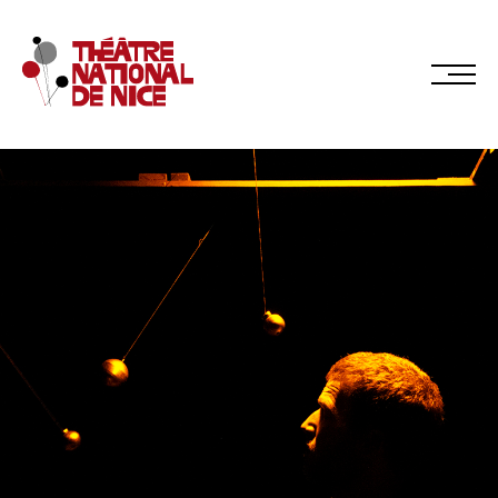
Réservez en ligne
Abonnez-vous en ligne
LE TNN
PRÉSENTATION
Muriel Mayette-Holtz
Le CDN