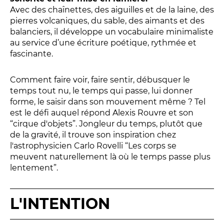
Conversation intime
Avec des chaînettes, des aiguilles et de la laine, des
Les Procès du samedi
pierres volcaniques, du sable, des aimants et des
Les Jeudis littéraires
balanciers, il développe un vocabulaire minimaliste
au service d’une écriture poétique, rythmée et
Le Comité de lecture
fascinante.
Comment faire voir, faire sentir, débusquer le
LES TEMPS FORTS
temps tout nu, le temps qui passe, lui donner
forme, le saisir dans son mouvement même ? Tel
Les Contes d’apéro
est le défi auquel répond Alexis Rouvre et son
Festival de Magie
“cirque d'objets”. Jongleur du temps, plutôt que
Festival de Tragédies
de la gravité, il trouve son inspiration chez
l'astrophysicien Carlo Rovelli “Les corps se
meuvent naturellement là où le temps passe plus
lentement”.
LE PUBLIC
VOUS ÊTES...
L'INTENTION
Enseignant