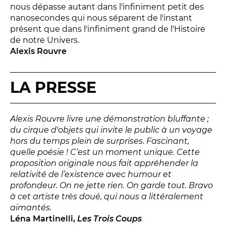
LES ACTIONS PÉDAGOGIQUES
nous dépasse autant dans l'infiniment petit des
nanosecondes qui nous séparent de l'instant
Lettres à... [8
édition]
e
présent que dans l'infiniment grand de l'Histoire
Les Spectacles itinérants
de notre Univers.
Alexis Rouvre
Moulins en scène
Autour des spectacles
LA PRESSE
Visites
Alexis Rouvre livre une démonstration bluffante ;
INFOS PRATIQUES
du cirque d'objets qui invite le public à un voyage
hors du temps plein de surprises. Fascinant,
NOS SALLES
quelle poésie ! C’est un moment unique. Cette
proposition originale nous fait appréhender la
relativité de l’existence avec humour et
profondeur. On ne jette rien. On garde tout. Bravo
à cet artiste très doué, qui nous a littéralement
aimantés.
Léna Martinelli,
Les Trois Coups