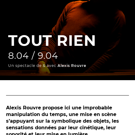
La Troupe et les élèves de l'ERACM
L’Équipe
Les Partenaires
TOUT RIEN
LA SAISON
8.04 / 9.04
TOUTE LA SAISON
Un spectacle de & avec
Alexis Rouvre
Les Spectacles
Le Calendrier
Productions & coproductions
Les Tournées
Alexis Rouvre propose ici une improbable
manipulation du temps, une mise en scène
s’appuyant sur la symbolique des objets, les
LES RENDEZ-VOUS
sensations données par leur cinétique, leur
sonorité et leur mise en lumière.