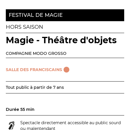
Espace relais
FESTIVAL DE MAGIE
HORS SAISON
Newsletter
Magie - Théâtre d'objets
COMPAGNIE MODO GROSSO
SALLE DES FRANCISCAINS
Réservez en ligne
Tout public à partir de 7 ans
Abonnez-vous en ligne
Durée 55 min
Billetterie en ligne
Spectacle directement accessible au public sourd
contact@theatredenice.org
ou malentendant