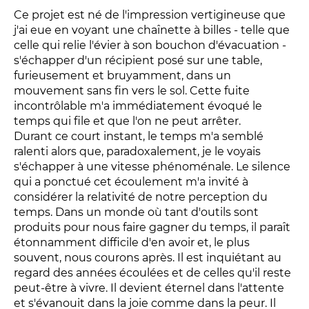
Relais
Ce projet est né de l'impression vertigineuse que
En famille
j'ai eue en voyant une chaînette à billes - telle que
celle qui relie l'évier à son bouchon d'évacuation -
Étudiant
s'échapper d'un récipient posé sur une table,
Entreprise
furieusement et bruyamment, dans un
Entre amis, entre collègues
mouvement sans fin vers le sol. Cette fuite
incontrôlable m'a immédiatement évoqué le
Acteur des secteurs social,
temps qui file et que l'on ne peut arrêter.
médical et judiciaire
Durant ce court instant, le temps m'a semblé
En situation de handicap
ralenti alors que, paradoxalement, je le voyais
s'échapper à une vitesse phénoménale. Le silence
qui a ponctué cet écoulement m'a invité à
considérer la relativité de notre perception du
PRATIQUEZ...
temps. Dans un monde où tant d'outils sont
Nissa Slam
produits pour nous faire gagner du temps, il paraît
étonnamment difficile d'en avoir et, le plus
Le Lab'Oratoire
[cours d’oralité]
souvent, nous courons après. Il est inquiétant au
À Voix haute ·
cours [8-14 ans]
regard des années écoulées et de celles qu'il reste
peut-être à vivre. Il devient éternel dans l'attente
et s'évanouit dans la joie comme dans la peur. Il