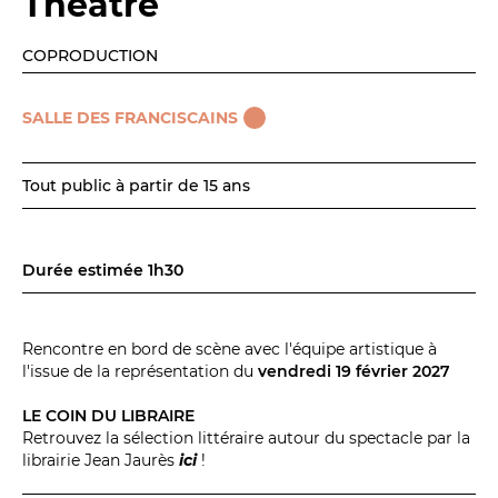
Théâtre
Espace relais
COPRODUCTION
Newsletter
SALLE DES FRANCISCAINS
Tout public à partir de 15 ans
Durée estimée 1h30
Réservez en ligne
Rencontre en bord de scène avec l'équipe artistique à
Abonnez-vous en ligne
l'issue de la représentation du
vendredi 19 février 2027
LE COIN DU LIBRAIRE
Billetterie en ligne
Retrouvez la sélection littéraire autour du spectacle par la
librairie Jean Jaurès
ici
!
contact@theatredenice.org