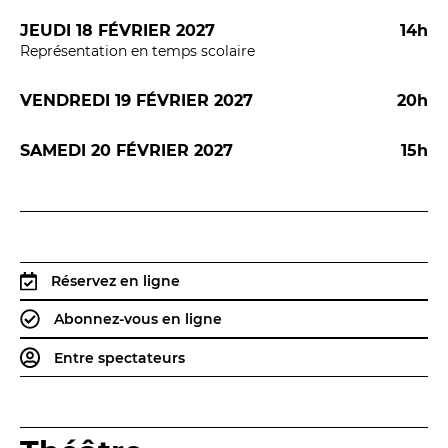
JEUDI 18 FÉVRIER 2027
14h
Représentation en temps scolaire
VENDREDI 19 FÉVRIER 2027
20h
LES FRANCISCAINS
LA CUISINE
SAMEDI 20 FÉVRIER 2027
15h
BILLETTERIE
Accueil & horaires
Réservez en ligne
Tarifs, abonnements & places à l’unité
Abonnez-vous en ligne
Entre spectateurs
Brochure interactive
Entre spectateurs