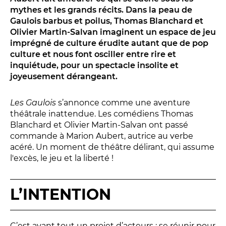
Conversation intime
mythes et les grands récits. Dans la peau de
Les Procès du samedi
Gaulois barbus et poilus, Thomas Blanchard et
Les Jeudis littéraires
Olivier Martin-Salvan imaginent un espace de jeu
imprégné de culture érudite autant que de pop
Le Comité de lecture
culture et nous font osciller entre rire et
inquiétude, pour un spectacle insolite et
joyeusement dérangeant.
LES TEMPS FORTS
Les Gaulois
s’annonce comme une aventure
Les Contes d’apéro
théâtrale inattendue. Les comédiens Thomas
Festival de Magie
Blanchard et Olivier Martin-Salvan ont passé
Festival de Tragédies
commande à Marion Aubert, autrice au verbe
acéré. Un moment de théâtre délirant, qui assume
l'excès, le jeu et la liberté !
LE PUBLIC
L’INTENTION
VOUS ÊTES...
Enseignant
C’est avant tout un projet d’acteurs : se réunir pour