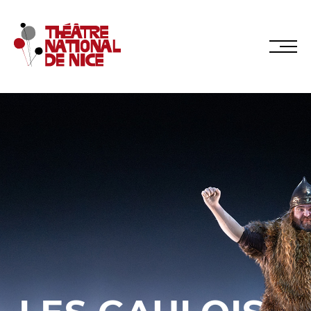
Réservez en ligne
Abonnez-vous en ligne
LE TNN
PRÉSENTATION
Muriel Mayette-Holtz
Le CDN