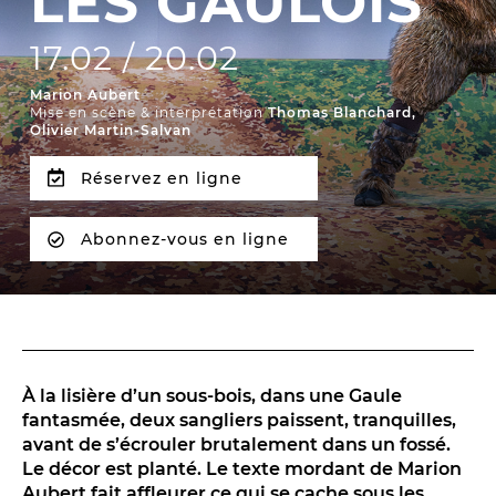
LES GAULOIS
La Troupe et les élèves de l'ERACM
17.02 / 20.02
L’Équipe
Marion Aubert
Les Partenaires
Mise en scène & interprétation
Thomas Blanchard,
Olivier Martin-Salvan
Réservez en ligne
LA SAISON
TOUTE LA SAISON
Abonnez-vous en ligne
Les Spectacles
Le Calendrier
Productions & coproductions
Les Tournées
À la lisière d’un sous-bois, dans une Gaule
fantasmée, deux sangliers paissent, tranquilles,
avant de s’écrouler brutalement dans un fossé.
LES RENDEZ-VOUS
Le décor est planté. Le texte mordant de Marion
Aubert fait affleurer ce qui se cache sous les