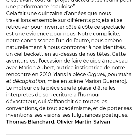
Relais
une performance “gauloise”.
En famille
Cela fait une quinzaine d’années que nous
travaillons ensemble sur différents projets et se
Étudiant
retrouver pour inventer côte à côte ce spectacle
Entreprise
est une évidence pour nous. Notre complicité,
Entre amis, entre collègues
notre connaissance l’un de l’autre, nous amène
naturellement à nous confronter à nos identités,
Acteur des secteurs social,
un ciel beckettien au-dessus de nos têtes. Cette
médical et judiciaire
aventure est l’occasion de faire équipe à nouveau
En situation de handicap
avec Marion Aubert, autrice instigatrice de notre
rencontre en 2010 [dans la pièce
Orgueil, poursuite
et décapitation
, mise en scène Marion Guerrero].
Le moteur de la pièce sera le plaisir d’être les
PRATIQUEZ...
interprètes de son écriture à l’humour
Nissa Slam
dévastateur, qui s’affranchit de toutes les
conventions, de tout académisme, et de porter ses
Le Lab'Oratoire
[cours d’oralité]
inventions, ses visions, ses fulgurances poétiques.
À Voix haute ·
cours [8-14 ans]
Thomas Blanchard, Olivier Martin-Salvan