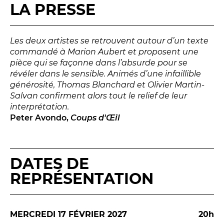
LES ACTIONS PÉDAGOGIQUES
LA PRESSE
Lettres à... [8
édition]
e
Les Spectacles itinérants
Les deux artistes se retrouvent autour d’un texte
commandé à Marion Aubert et proposent une
Moulins en scène
pièce qui se façonne dans l’absurde pour se
Autour des spectacles
révéler dans le sensible. Animés d’une infaillible
Visites
générosité, Thomas Blanchard et Olivier Martin-
Salvan confirment alors tout le relief de leur
interprétation.
Peter Avondo,
Coups d'Œil
INFOS PRATIQUES
NOS SALLES
DATES DE
REPRÉSENTATION
MERCREDI 17 FÉVRIER 2027
20h