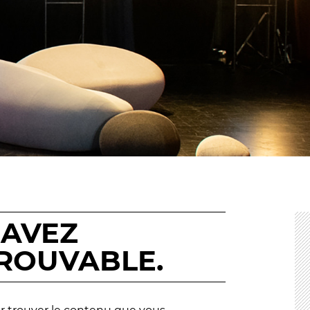
En situation de handicap
 du samedi
littéraires
de lecture
PRATIQUEZ...
Nissa Slam
PS FORTS
Le Lab'Oratoire
[cours d’or
À Voix haute ·
cours [8-14 
 d’apéro
e Magie
 Tragédies
LES ACTIONS PÉDA
Lettres à... [8
édition]
e
Les Spectacles itinérants
 AVEZ
Moulins en scène
Autour des spectacles
ROUVABLE.
Visites