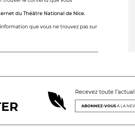
ur trouver le contenu que vous
nternet du Théâtre National de Nice.
 information que vous ne trouvez pas sur
#tnn06
Recevez toute l’actua
TER
ABONNEZ-VOUS
À LA NEW