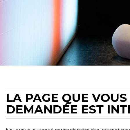
Les Procès
Les Jeudis 
Entre spectateurs
Le Comité 
Espace relais
LES TEM
Newsletter
Les Contes
Festival d
Festival de
LA PAGE QUE VOUS
DEMANDÉE EST INT