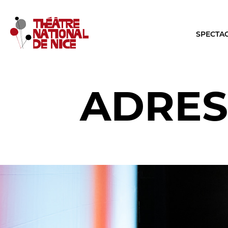
SPECTA
ADRES
LE TNN
LA SA
PRÉSENTATION
TOUTE L
Muriel Mayette-Holtz
Les Specta
Le CDN
Le Calendr
La Troupe et les élèves de l'ERACM
Production
L’Équipe
Les Tourné
Les Partenaires
LES REN
Brochure interactive
Conversati