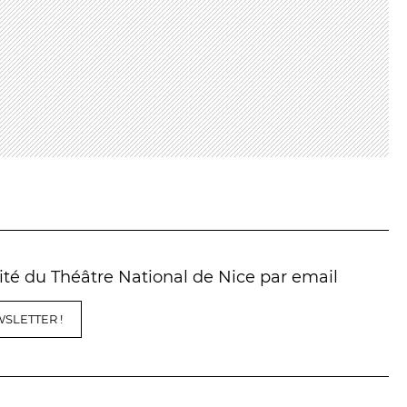
Billetterie en ligne
contact@theatredenice.org
BILLETTERIE
04 93 13 19 00
ADMINISTRATION
04 93 13 90 90
lité du Théâtre National de Nice par email
SLETTER !