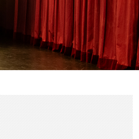
alité]
LA CUISINE
ans]
GOGIQUES
BILLETTERIE
Accueil & horaires
Tarifs, abonnements & places à
l’unité