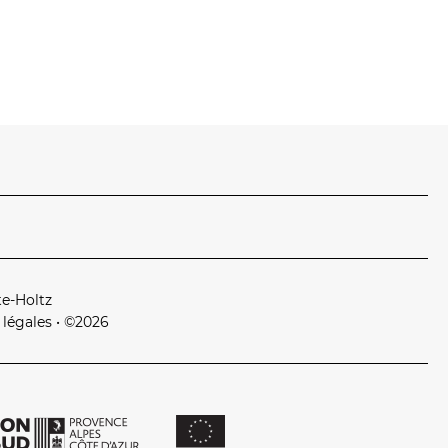
te‑Holtz
 légales
• ©2026