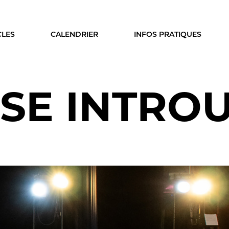
CLES
CALENDRIER
INFOS PRATIQUES
SE INTRO
ISON
LE PUBLIC
A SAISON
VOUS ÊTES...
cles
Enseignant
ier
Relais
s & coproductions
En famille
es
Étudiant
Entreprise
Entre amis, entre collègu
DEZ-VOUS
Acteur des secteurs social
médical et judiciaire
on intime