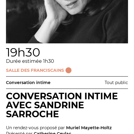
La Troupe et les élèves de l'ERACM
L’Équipe
Les Partenaires
19h30
LA SAISON
Durée estimée 1h30
TOUTE LA SAISON
SALLE DES FRANCISCAINS
Les Spectacles
Conversation intime
Tout public
Le Calendrier
Productions & coproductions
CONVERSATION INTIME
Les Tournées
AVEC SANDRINE
SARROCHE
LES RENDEZ-VOUS
Un rendez-vous proposé par
Muriel Mayette-Holtz
Présenté par
Catherine Ceylac