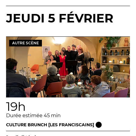
LES ACTIONS PÉDAGOGIQUES
JEUDI 5 FÉVRIER
Lettres à... [8
édition]
e
Les Spectacles itinérants
Moulins en scène
Autour des spectacles
AUTRE SCÈNE
Visites
INFOS PRATIQUES
NOS SALLES
19h
Durée estimée 45 min
CULTURE BRUNCH [LES FRANCISCAINS]