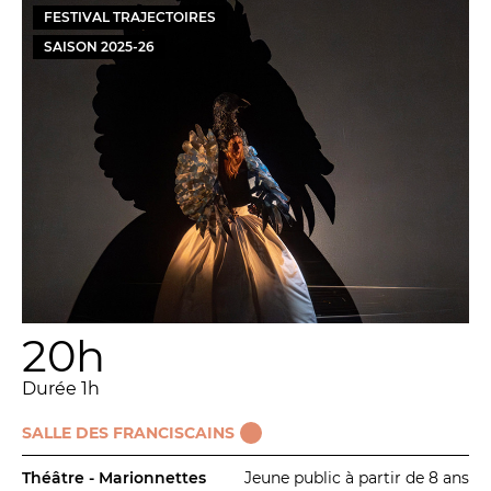
BILLETTERIE
04 93 13 19 00
FESTIVAL TRAJECTOIRES
ADMINISTRATION
04 93 13 90 90
SAISON
2025
-
26
#tnn06
20h
Durée 1h
SALLE DES FRANCISCAINS
Théâtre - Marionnettes
Jeune public à partir de 8 ans