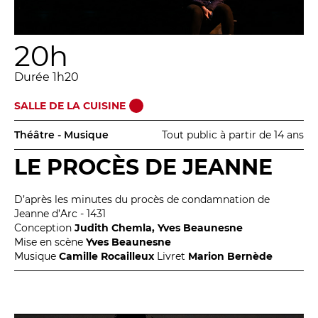
Espace relais
20h
Newsletter
Durée 1h20
SALLE DE LA CUISINE
Théâtre - Musique
Tout public à partir de 14 ans
LE PROCÈS DE JEANNE
Réservez en ligne
D’après les minutes du procès de condamnation de
Jeanne d’Arc - 1431
Conception
Judith Chemla, Yves Beaunesne
Abonnez-vous en ligne
Mise en scène
Yves Beaunesne
Musique
Camille Rocailleux
Livret
Marion Bernède
Billetterie en ligne
contact@theatredenice.org