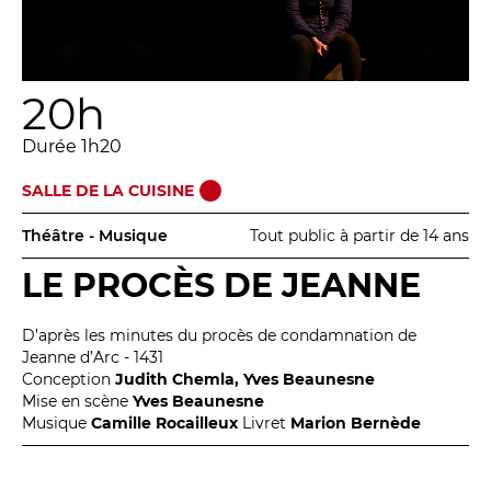
Relais
En famille
Étudiant
20h
Entreprise
Entre amis, entre collègues
Durée 1h20
Acteur des secteurs social,
SALLE DE LA CUISINE
médical et judiciaire
En situation de handicap
Théâtre - Musique
Tout public à partir de 14 ans
LE PROCÈS DE JEANNE
PRATIQUEZ...
D’après les minutes du procès de condamnation de
Nissa Slam
Jeanne d’Arc - 1431
Conception
Judith Chemla, Yves Beaunesne
Le Lab'Oratoire
[cours d’oralité]
Mise en scène
Yves Beaunesne
À Voix haute ·
cours [8-14 ans]
Musique
Camille Rocailleux
Livret
Marion Bernède