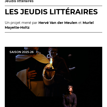
Jeudis littéraires
LES JEUDIS LITTÉRAIRES
Un projet mené par
Hervé Van der Meulen
et
Muriel
Mayette-Holtz
LES FRANCISCAINS
LA CUISINE
BILLETTERIE
SAISON
2025
-
26
Accueil & horaires
Tarifs, abonnements & places à l’unité
Brochure interactive
Entre spectateurs