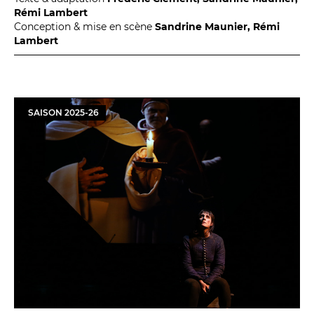
Rémi Lambert
Conception & mise en scène
Sandrine Maunier, Rémi
Lambert
SAISON
2025
-
26