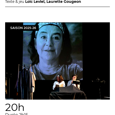
Texte & jeu
Loïc Leviel, Laurette Gougeon
SAISON
2025
-
26
20h
Durée 2h15