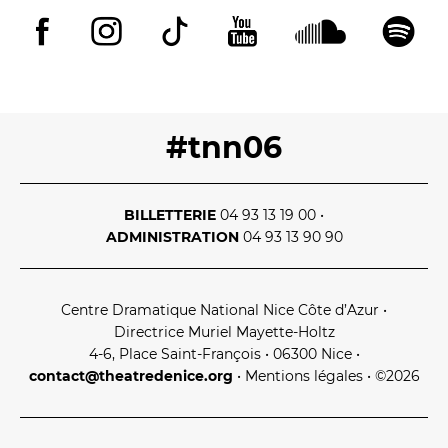
La Troupe et les élèves de l'ERACM
L’Équipe
Les Partenaires
#tnn06
LA SAISON
TOUTE LA SAISON
BILLETTERIE
04 93 13 19 00
•
ADMINISTRATION
04 93 13 90 90
Les Spectacles
Le Calendrier
Productions & coproductions
Centre Dramatique National Nice Côte d’Azur
•
Directrice Muriel Mayette‑Holtz
Les Tournées
4‑6, Place Saint‑François • 06300 Nice
•
contact@theatredenice.org
•
Mentions légales
• ©2026
LES RENDEZ-VOUS