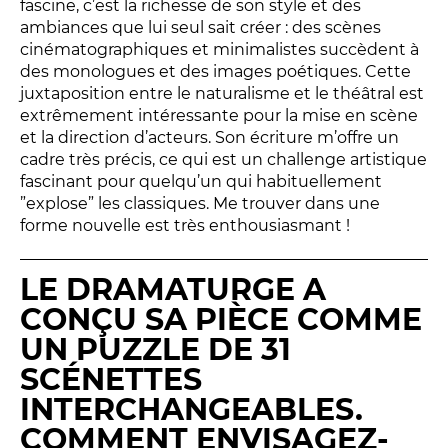
fascine, c’est la richesse de son style et des
ambiances que lui seul sait créer : des scènes
Espace relais
cinématographiques et minimalistes succèdent à
des monologues et des images poétiques. Cette
juxtaposition entre le naturalisme et le théâtral est
Newsletter
extrêmement intéressante pour la mise en scène
et la direction d’acteurs. Son écriture m’offre un
cadre très précis, ce qui est un challenge artistique
fascinant pour quelqu’un qui habituellement
”explose” les classiques. Me trouver dans une
forme nouvelle est très enthousiasmant !
LE DRAMATURGE A
Réservez en ligne
CONÇU SA PIÈCE COMME
Abonnez-vous en ligne
UN PUZZLE DE 31
SCÉNETTES
Billetterie en ligne
INTERCHANGEABLES.
contact@theatredenice.org
COMMENT ENVISAGEZ-