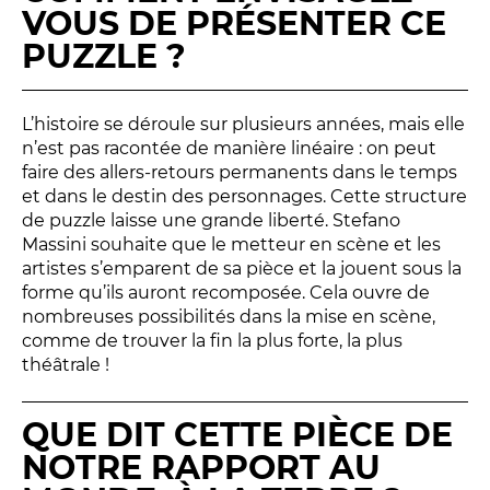
BILLETTERIE
04 93 13 19 00
VOUS DE PRÉSENTER CE
ADMINISTRATION
04 93 13 90 90
PUZZLE ?
#tnn06
L’histoire se déroule sur plusieurs années, mais elle
n’est pas racontée de manière linéaire : on peut
faire des allers-retours permanents dans le temps
et dans le destin des personnages. Cette structure
de puzzle laisse une grande liberté. Stefano
Massini souhaite que le metteur en scène et les
artistes s’emparent de sa pièce et la jouent sous la
forme qu’ils auront recomposée. Cela ouvre de
nombreuses possibilités dans la mise en scène,
comme de trouver la fin la plus forte, la plus
théâtrale !
QUE DIT CETTE PIÈCE DE
NOTRE RAPPORT AU