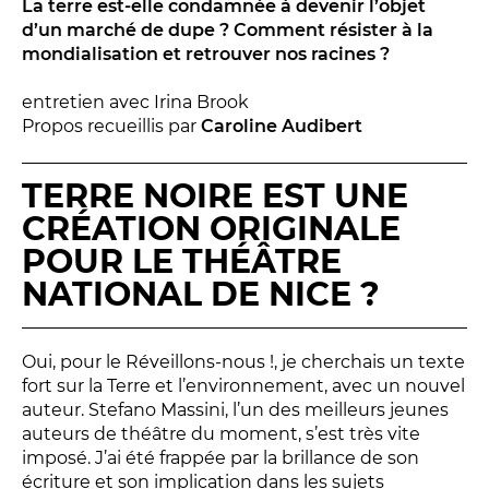
La terre est-elle condamnée à devenir l’objet
LES ACTIONS PÉDAGOGIQUES
d’un marché de dupe ? Comment résister à la
Lettres à... [8
édition]
e
mondialisation et retrouver nos racines ?
Les Spectacles itinérants
entretien avec Irina Brook
Moulins en scène
Propos recueillis par
Caroline Audibert
Autour des spectacles
Visites
TERRE NOIRE EST UNE
CRÉATION ORIGINALE
POUR LE THÉÂTRE
INFOS PRATIQUES
NATIONAL DE NICE ?
NOS SALLES
Oui, pour le Réveillons-nous !, je cherchais un texte
fort sur la Terre et l’environnement, avec un nouvel
auteur. Stefano Massini, l’un des meilleurs jeunes
auteurs de théâtre du moment, s’est très vite
imposé. J’ai été frappée par la brillance de son
écriture et son implication dans les sujets