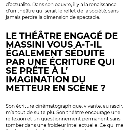
d’actualité. Dans son oeuvre, il y a la renaissance
d’un théâtre qui serait le reflet de la société, sans
jamais perdre la dimension de spectacle.
LE THÉÂTRE ENGAGÉ DE
LES FRANCISCAINS
LA CUISINE
MASSINI VOUS A-T-IL
ÉGALEMENT SÉDUITE
PAR UNE ÉCRITURE QUI
BILLETTERIE
SE PRÊTE À L’
Accueil & horaires
IMAGINATION DU
Tarifs, abonnements & places à l’unité
METTEUR EN SCÈNE ?
Son écriture cinématographique, vivante, au rasoir,
Brochure interactive
m’a tout de suite plu. Son théâtre encourage une
réflexion et un questionnement permanent sans
Entre spectateurs
tomber dans une froideur intellectuelle. Ce qui me