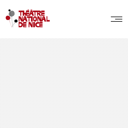
Réservez en ligne
Abonnez-vous en ligne
LE TNN
PRÉSENTATION
Muriel Mayette-Holtz
Le CDN