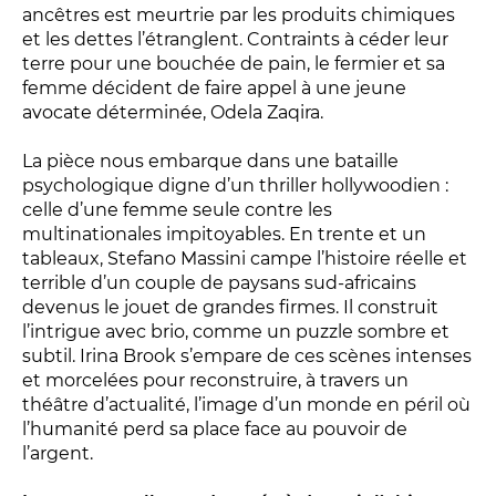
Relais
ancêtres est meurtrie par les produits chimiques
et les dettes l’étranglent. Contraints à céder leur
En famille
terre pour une bouchée de pain, le fermier et sa
Étudiant
femme décident de faire appel à une jeune
Entreprise
avocate déterminée, Odela Zaqira.
Entre amis, entre collègues
La pièce nous embarque dans une bataille
Acteur des secteurs social,
psychologique digne d’un thriller hollywoodien :
médical et judiciaire
celle d’une femme seule contre les
multinationales impitoyables. En trente et un
En situation de handicap
tableaux, Stefano Massini campe l’histoire réelle et
terrible d’un couple de paysans sud-africains
devenus le jouet de grandes firmes. Il construit
PRATIQUEZ...
l’intrigue avec brio, comme un puzzle sombre et
subtil. Irina Brook s’empare de ces scènes intenses
Nissa Slam
et morcelées pour reconstruire, à travers un
Le Lab'Oratoire
[cours d’oralité]
théâtre d’actualité, l’image d’un monde en péril où
À Voix haute ·
cours [8-14 ans]
l’humanité perd sa place face au pouvoir de
l’argent.