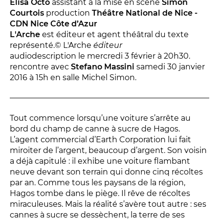
Conversation intime
Élisa Octo
assistant à la mise en scène
Simon
Courtois
production
Théâtre National de Nice -
Les Procès du samedi
CDN Nice Côte d’Azur
Les Jeudis littéraires
L'Arche
est éditeur et agent théâtral du texte
représenté.© L'Arche
éditeur
Le Comité de lecture
audiodescription le mercredi 3 février à 20h30.
rencontre avec
Stefano Massini
samedi 30 janvier
2016 à 15h en salle Michel Simon.
LES TEMPS FORTS
Les Contes d’apéro
Festival de Magie
Tout commence lorsqu’une voiture s’arrête au
bord du champ de canne à sucre de Hagos.
Festival de Tragédies
L’agent commercial d’Earth Corporation lui fait
miroiter de l’argent, beaucoup d’argent. Son voisin
a déjà capitulé : il exhibe une voiture flambant
LE PUBLIC
neuve devant son terrain qui donne cinq récoltes
par an. Comme tous les paysans de la région,
VOUS ÊTES...
Hagos tombe dans le piège. Il rêve de récoltes
miraculeuses. Mais la réalité s’avère tout autre : ses
Enseignant
cannes à sucre se dessèchent, la terre de ses