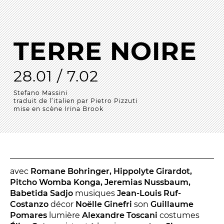
La Troupe et les élèves de l'ERACM
L’Équipe
TERRE NOIRE
Les Partenaires
28.01 / 7.02
LA SAISON
Stefano Massini
traduit de l’italien par Pietro Pizzuti
TOUTE LA SAISON
mise en scène Irina Brook
Les Spectacles
Le Calendrier
Productions & coproductions
Les Tournées
avec
Romane Bohringer, Hippolyte Girardot,
Pitcho Womba Konga, Jeremias Nussbaum,
Babetida Sadjo
musiques
Jean-Louis Ruf-
Costanzo
décor
Noëlle Ginefri
son
Guillaume
LES RENDEZ-VOUS
Pomares
lumière
Alexandre Toscani
costumes