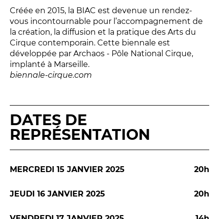
Créée en 2015, la BIAC est devenue un rendez-
Espace relais
vous incontournable pour l’accompagnement de
la création, la diffusion et la pratique des Arts du
Cirque contemporain. Cette biennale est
Newsletter
développée par Archaos - Pôle National Cirque,
implanté à Marseille.
biennale-cirque.com
DATES DE
REPRÉSENTATION
Réservez en ligne
Abonnez-vous en ligne
MERCREDI 15 JANVIER 2025
20h
Billetterie en ligne
JEUDI 16 JANVIER 2025
20h
contact@theatredenice.org
VENDREDI 17 JANVIER 2025
14h