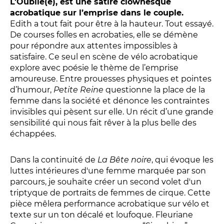
L’Oublié(e), est une satire clownesque
LES ACTIONS PÉDAGOGIQUES
acrobatique sur l’emprise dans le couple.
Lettres à... [8
édition]
e
Edith a tout fait pour être à la hauteur. Tout essayé.
De courses folles en acrobaties, elle se démène
Les Spectacles itinérants
pour répondre aux attentes impossibles à
Moulins en scène
satisfaire. Ce seul en scène de vélo acrobatique
explore avec poésie le thème de l’emprise
Autour des spectacles
amoureuse. Entre prouesses physiques et pointes
Visites
d’humour,
Petite Reine
questionne la place de la
femme dans la société et dénonce les contraintes
invisibles qui pèsent sur elle. Un récit d’une grande
INFOS PRATIQUES
sensibilité qui nous fait rêver à la plus belle des
échappées.
NOS SALLES
Dans la continuité de
La Bête noire
, qui évoque les
luttes intérieures d'une femme marquée par son
parcours, je souhaite créer un second volet d'un
triptyque de portraits de femmes de cirque. Cette
pièce mêlera performance acrobatique sur vélo et
texte sur un ton décalé et loufoque. Fleuriane