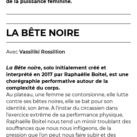
Conversation intime
de la puissance féminine.
Les Procès du samedi
Les Jeudis littéraires
Le Comité de lecture
LA BÊTE NOIRE
LES TEMPS FORTS
Avec
Vassiliki Rossillion
Les Contes d’apéro
La Bête noire
, solo initialement créé et
Festival de Magie
interprété en 2017 par Raphaëlle Boitel, est une
Festival de Tragédies
chorégraphie performative autour de la
complexité du corps.
Au plateau, une femme se contorsionne, elle lutte
contre ses bêtes noires, elle se bat pour son
LE PUBLIC
identité, son âme. À l’instar du circassien dans
l’exercice extrême de sa performance physique,
VOUS ÊTES...
Raphaëlle Boitel nous tend un miroir troublant des
souffrances que nous nous infligeons, de la
Enseignant
pression que l’on peut nous faire subir et des