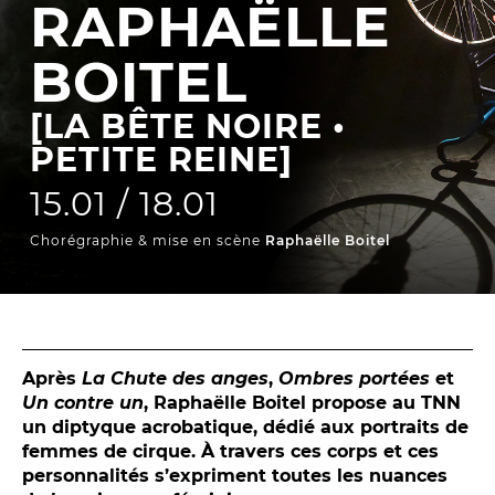
RAPHAËLLE
La Troupe et les élèves de l'ERACM
BOITEL
L’Équipe
Les Partenaires
[LA BÊTE NOIRE •
PETITE REINE]
LA SAISON
15.01 / 18.01
TOUTE LA SAISON
Chorégraphie & mise en scène
Raphaëlle Boitel
Les Spectacles
Le Calendrier
Productions & coproductions
Les Tournées
Après
La Chute des anges
,
Ombres portées
et
Un contre un
, Raphaëlle Boitel propose au TNN
un diptyque acrobatique, dédié aux portraits de
femmes de cirque. À travers ces corps et ces
LES RENDEZ-VOUS
personnalités s’expriment toutes les nuances