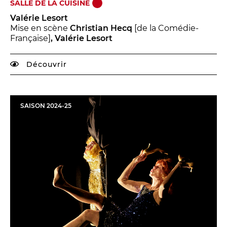
SALLE DE LA CUISINE
Valérie Lesort
Mise en scène
Christian Hecq
[de la Comédie-
Française]
, Valérie Lesort
Découvrir
SAISON
2024
-
25