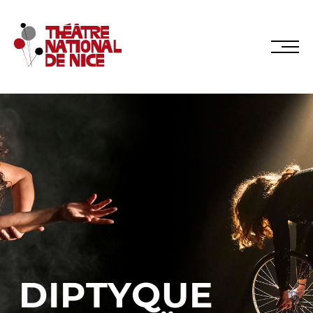
Réservez en ligne
Abonnez-vous en ligne
LE TNN
PRÉSENTATION
DIPTYQUE
Muriel Mayette-Holtz
Le CDN