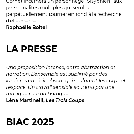
Cornet incarnera un personnage “Sisyphien” aux
personnalités multiples qui semble
perpétuellement tourner en rond à la recherche
d'elle-même.
Raphaëlle Boitel
LES FRANCISCAINS
LA CUISINE
LA PRESSE
BILLETTERIE
Une proposition intense, entre abstraction et
narration. L’ensemble est sublimé par des
Accueil & horaires
lumières en clair-obscur qui sculptent les corps et
l’espace. Un travail sensible soutenu par une
Tarifs, abonnements & places à l’unité
musique rock ou baroque.
Léna Martinelli,
Les Trois Coups
Brochure interactive
BIAC 2025
Entre spectateurs