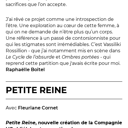
Relais
sacrifices que l’on accepte.
En famille
J’ai rêvé ce projet comme une introspection de
Étudiant
l’être. Une exploration au cœur de cette femme, à
Entreprise
qui on ne demande de n’être plus qu’un corps.
Entre amis, entre collègues
Une référence à un passé de contorsionniste pour
qui les stigmates sont irrémédiables. C’est Vassiliki
Acteur des secteurs social,
Rossillion - que j’ai notamment mis en scène dans
médical et judiciaire
Le Cycle de l’absurde
et
Ombres portées
- qui
En situation de handicap
reprend cette partition que j'avais écrite pour moi.
Raphaëlle Boitel
PRATIQUEZ...
PETITE REINE
Nissa Slam
Le Lab'Oratoire
[cours d’oralité]
Avec
Fleuriane Cornet
À Voix haute ·
cours [8-14 ans]
Petite Reine
, nouvelle création de la Compagnie