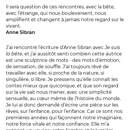
Relais
Il sera question de ces rencontres, avec la bête,
En famille
avec l’étrange, qui nous bouleversent, nous
amplifient et changent à jamais notre regard sur le
Étudiant
vivant.
Entreprise
Anne Sibran
Entre amis, entre collègues
Acteur des secteurs social,
J’ai rencontré l’écriture d’Anne Sibran avec
Je suis
médical et judiciaire
la bête
, et j’ai aussitôt senti combien cette autrice
est une sculptrice de mots - des mots d’émotion,
En situation de handicap
de sensation, de souffle. J’ai toujours rêvé de
travailler avec elle, si proche de la nature, si
singulière, si libre. Je pressens qu’elle connaît les
PRATIQUEZ...
contes mieux que quiconque, et que son regard
sur la vie sait nous mener, avec une simplicité
Nissa Slam
sensuelle, au cœur même de l’histoire du monde.
Le Lab'Oratoire
[cours d’oralité]
Je lui ai donc demandé d’écrire une pièce sur les
À Voix haute ·
cours [8-14 ans]
rêves, sur l’enfance, pour l’enfance. Car ce sont nos
premières années qui façonnent notre imaginaire,
notre force vitale et notre confiance. Elle m’a