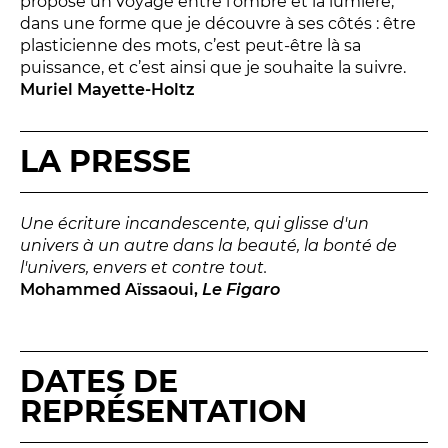
proposé un voyage entre l’ombre et la lumière,
LES ACTIONS PÉDAGOGIQUES
dans une forme que je découvre à ses côtés : être
plasticienne des mots, c’est peut-être là sa
Lettres à... [8
édition]
e
puissance, et c’est ainsi que je souhaite la suivre.
Les Spectacles itinérants
Muriel Mayette-Holtz
Moulins en scène
Autour des spectacles
LA PRESSE
Visites
Une écriture incandescente, qui glisse d'un
INFOS PRATIQUES
univers à un autre dans la beauté, la bonté de
l'univers, envers et contre tout.
Mohammed Aïssaoui,
Le Figaro
NOS SALLES
DATES DE
REPRÉSENTATION