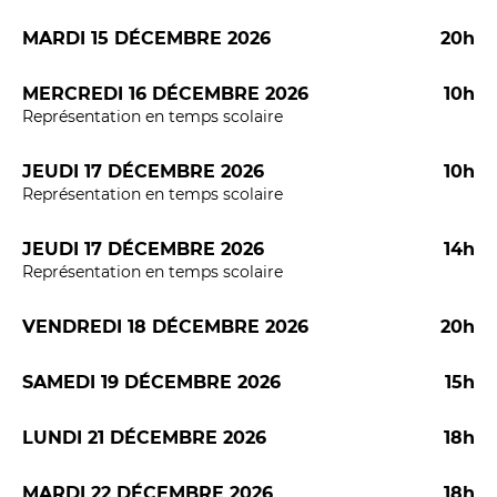
MARDI 15 DÉCEMBRE 2026
20h
MERCREDI 16 DÉCEMBRE 2026
10h
Représentation en temps scolaire
LES FRANCISCAINS
LA CUISINE
JEUDI 17 DÉCEMBRE 2026
10h
Représentation en temps scolaire
BILLETTERIE
JEUDI 17 DÉCEMBRE 2026
14h
Représentation en temps scolaire
Accueil & horaires
Tarifs, abonnements & places à l’unité
VENDREDI 18 DÉCEMBRE 2026
20h
SAMEDI 19 DÉCEMBRE 2026
15h
Brochure interactive
LUNDI 21 DÉCEMBRE 2026
18h
Entre spectateurs
MARDI 22 DÉCEMBRE 2026
18h