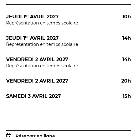
JEUDI 1
AVRIL 2027
10h
ER
Représentation en temps scolaire
JEUDI 1
AVRIL 2027
14h
ER
LES FRANCISCAINS
LA CUISINE
Représentation en temps scolaire
VENDREDI 2 AVRIL 2027
14h
Représentation en temps scolaire
BILLETTERIE
Accueil & horaires
VENDREDI 2 AVRIL 2027
20h
Tarifs, abonnements & places à l’unité
SAMEDI 3 AVRIL 2027
15h
Brochure interactive
Entre spectateurs
Réservez en ligne