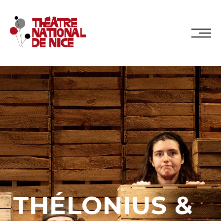
Réservez en ligne
Abonnez-vous en ligne
LE TNN
PRÉSENTATION
THÉLONIUS &
Muriel Mayette-Holtz
Le CDN