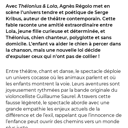
Conversation intime
Avec
Thélonius & Lola
, Agnès Régolo met en
Les Procès du samedi
scène l’univers tendre et poétique de Serge
Les Jeudis littéraires
Kribus, auteur de théâtre contemporain. Cette
fable raconte une amitié extraordinaire entre
Le Comité de lecture
Lola, jeune fille curieuse et déterminée, et
Thélonius, chien chanteur, polyglotte et sans
domicile. L’enfant va aider le chien à percer dans
LES TEMPS FORTS
la chanson, mais une nouvelle loi décide
d’expulser ceux qui n’ont pas de collier !
Les Contes d’apéro
Festival de Magie
Entre théâtre, chant et danse, le spectacle déploie
Festival de Tragédies
un univers cocasse où les animaux parlent et où
les enfants montrent la voie. Leurs aventures sont
joyeusement rythmées par la bande originale du
violoncelliste Guillaume Saurel. À travers cette
LE PUBLIC
fausse légèreté, le spectacle aborde avec une
grande empathie les enjeux actuels de la
VOUS ÊTES...
différence et de l’exil, rappelant que l’innocence de
l’enfance peut ouvrir des chemins vers un monde
Enseignant
plus juste.