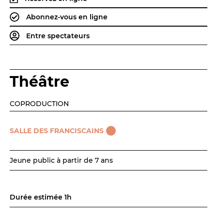
Abonnez-vous en ligne
Espace relais
Entre spectateurs
Newsletter
Théâtre
COPRODUCTION
SALLE DES FRANCISCAINS
Réservez en ligne
Abonnez-vous en ligne
Jeune public à partir de 7 ans
Billetterie en ligne
Durée estimée 1h
contact@theatredenice.org