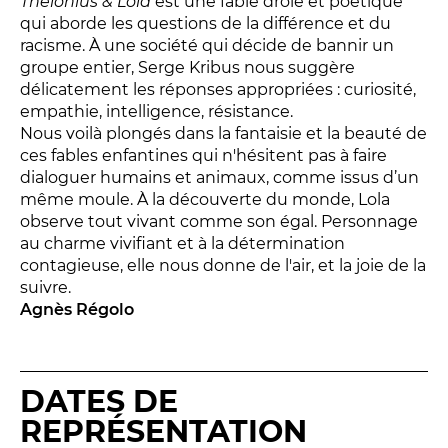
Thélonius & Lola
est une fable drôle et poétique
LES ACTIONS PÉDAGOGIQUES
qui aborde les questions de la différence et du
racisme. À une société qui décide de bannir un
Lettres à... [8
édition]
e
groupe entier, Serge Kribus nous suggère
Les Spectacles itinérants
délicatement les réponses appropriées : curiosité,
Moulins en scène
empathie, intelligence, résistance.
Nous voilà plongés dans la fantaisie et la beauté de
Autour des spectacles
ces fables enfantines qui n'hésitent pas à faire
Visites
dialoguer humains et animaux, comme issus d’un
même moule. À la découverte du monde, Lola
observe tout vivant comme son égal. Personnage
INFOS PRATIQUES
au charme vivifiant et à la détermination
contagieuse, elle nous donne de l'air, et la joie de la
suivre.
NOS SALLES
Agnès Régolo
DATES DE
REPRÉSENTATION