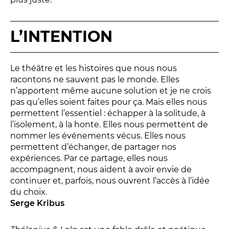
Relais
En famille
L’INTENTION
Étudiant
Entreprise
Entre amis, entre collègues
Le théâtre et les histoires que nous nous
racontons ne sauvent pas le monde. Elles
Acteur des secteurs social,
n’apportent même aucune solution et je ne crois
médical et judiciaire
pas qu’elles soient faites pour ça. Mais elles nous
En situation de handicap
permettent l’essentiel : échapper à la solitude, à
l’isolement, à la honte. Elles nous permettent de
nommer les événements vécus. Elles nous
PRATIQUEZ...
permettent d’échanger, de partager nos
expériences. Par ce partage, elles nous
Nissa Slam
accompagnent, nous aident à avoir envie de
Le Lab'Oratoire
[cours d’oralité]
continuer et, parfois, nous ouvrent l’accès à l’idée
du choix.
À Voix haute ·
cours [8-14 ans]
Serge Kribus