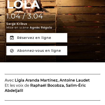
LOLA
La Troupe et les élèves de l'ERACM
L’Équipe
1.04 / 3.04
Les Partenaires
Serge Kribus
Mise en scène
Agnès Régolo
Réservez en ligne
LA SAISON
TOUTE LA SAISON
Abonnez-vous en ligne
Les Spectacles
Le Calendrier
Productions & coproductions
Les Tournées
Avec
Ligia Aranda Martínez, Antoine Laudet
Et les voix de
Raphaël Bocobza, Salim-Éric
Abdeljalil
LES RENDEZ-VOUS