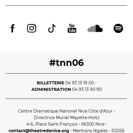
LES ACTIONS PÉDAGOGIQUES
Lettres à... [8
édition]
e
Les Spectacles itinérants
Moulins en scène
Autour des spectacles
Visites
#tnn06
INFOS PRATIQUES
BILLETTERIE
04 93 13 19 00
•
NOS SALLES
ADMINISTRATION
04 93 13 90 90
Centre Dramatique National Nice Côte d’Azur
•
Directrice Muriel Mayette‑Holtz
4‑6, Place Saint‑François • 06300 Nice
•
contact@theatredenice.org
•
Mentions légales
• ©2026