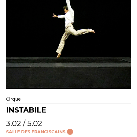
La Troupe et les élèves de l'ERACM
L’Équipe
Les Partenaires
LA SAISON
TOUTE LA SAISON
Les Spectacles
Le Calendrier
Productions & coproductions
Cirque
Les Tournées
INSTABILE
3.02 / 5.02
LES RENDEZ-VOUS
SALLE DES FRANCISCAINS