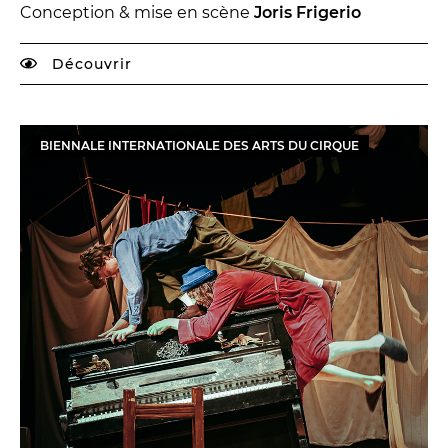
Conversation intime
Conception & mise en scène
Joris Frigerio
Les Procès du samedi
Les Jeudis littéraires
Découvrir
Le Comité de lecture
BIENNALE INTERNATIONALE DES ARTS DU CIRQUE
LES TEMPS FORTS
Les Contes d’apéro
Festival de Magie
Festival de Tragédies
LE PUBLIC
VOUS ÊTES...
Enseignant