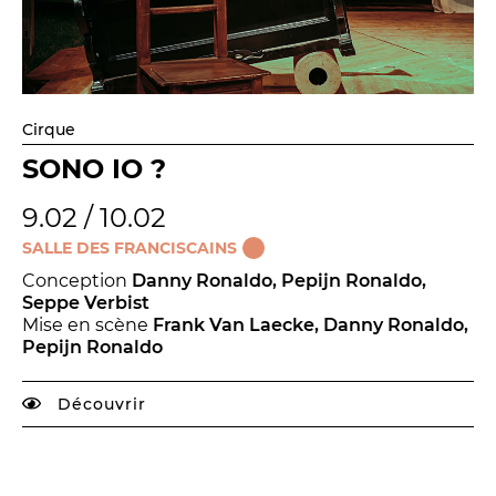
Relais
En famille
Étudiant
Entreprise
Cirque
Entre amis, entre collègues
SONO IO ?
Acteur des secteurs social,
médical et judiciaire
9.02 / 10.02
En situation de handicap
SALLE DES FRANCISCAINS
Conception
Danny Ronaldo, Pepijn Ronaldo,
Seppe Verbist
PRATIQUEZ...
Mise en scène
Frank Van Laecke, Danny Ronaldo,
Pepijn Ronaldo
Nissa Slam
Le Lab'Oratoire
[cours d’oralité]
Découvrir
À Voix haute ·
cours [8-14 ans]