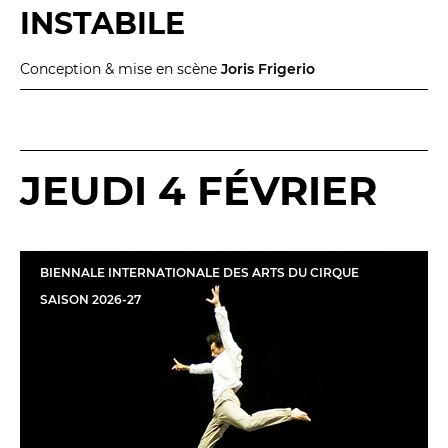
Conversation intime
INSTABILE
Les Procès du samedi
Les Jeudis littéraires
Conception & mise en scène
Joris Frigerio
Le Comité de lecture
LES TEMPS FORTS
JEUDI 4 FÉVRIER
Les Contes d’apéro
Festival de Magie
Festival de Tragédies
BIENNALE INTERNATIONALE DES ARTS DU CIRQUE
SAISON
2026
-
27
LE PUBLIC
VOUS ÊTES...
Enseignant