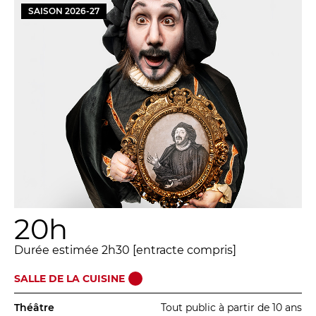
BILLETTERIE
04 93 13 19 00
SAISON
2026
-
27
ADMINISTRATION
04 93 13 90 90
#tnn06
20h
Durée estimée 2h30 [entracte compris]
SALLE DE LA CUISINE
Théâtre
Tout public à partir de 10 ans