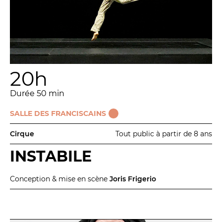
Espace relais
Newsletter
20h
Durée 50 min
SALLE DES FRANCISCAINS
Cirque
Tout public à partir de 8 ans
Réservez en ligne
INSTABILE
Abonnez-vous en ligne
Conception & mise en scène
Joris Frigerio
Billetterie en ligne
contact@theatredenice.org