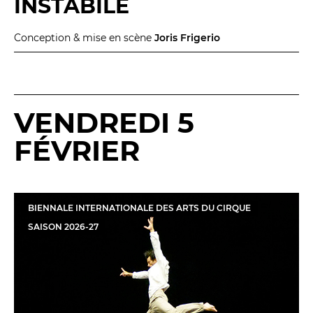
INSTABILE
Conception & mise en scène
Joris Frigerio
LES FRANCISCAINS
LA CUISINE
VENDREDI 5
FÉVRIER
BILLETTERIE
Accueil & horaires
Tarifs, abonnements & places à l’unité
BIENNALE INTERNATIONALE DES ARTS DU CIRQUE
SAISON
2026
-
27
Brochure interactive
Entre spectateurs