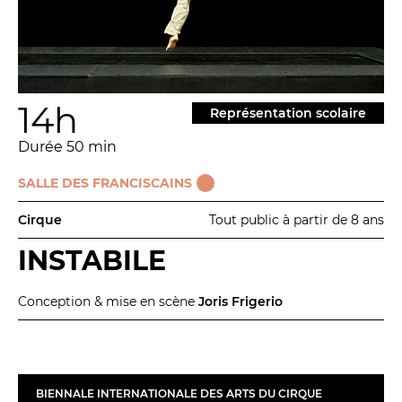
Relais
En famille
Étudiant
Entreprise
14h
Représentation scolaire
Entre amis, entre collègues
Acteur des secteurs social,
Durée 50 min
médical et judiciaire
SALLE DES FRANCISCAINS
En situation de handicap
Cirque
Tout public à partir de 8 ans
INSTABILE
PRATIQUEZ...
Nissa Slam
Conception & mise en scène
Joris Frigerio
Le Lab'Oratoire
[cours d’oralité]
À Voix haute ·
cours [8-14 ans]
BIENNALE INTERNATIONALE DES ARTS DU CIRQUE