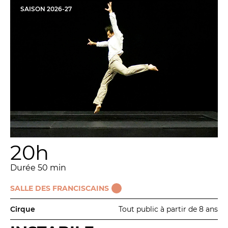
LES ACTIONS PÉDAGOGIQUES
SAISON
2026
-
27
Lettres à... [8
édition]
e
Les Spectacles itinérants
Moulins en scène
Autour des spectacles
Visites
INFOS PRATIQUES
20h
NOS SALLES
Durée 50 min
SALLE DES FRANCISCAINS
Cirque
Tout public à partir de 8 ans