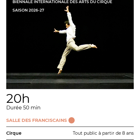
BIENNALE INTERNATIONALE DES ARTS DU CIRQUE
La Troupe et les élèves de l'ERACM
SAISON
2026
-
27
L’Équipe
Les Partenaires
LA SAISON
TOUTE LA SAISON
Les Spectacles
Le Calendrier
20h
Productions & coproductions
Les Tournées
Durée 50 min
SALLE DES FRANCISCAINS
LES RENDEZ-VOUS
Cirque
Tout public à partir de 8 ans