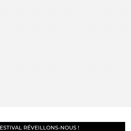
alité]
LA CUISINE
ans]
GOGIQUES
BILLETTERIE
Accueil & horaires
Tarifs, abonnements & places à
l’unité
ESTIVAL RÉVEILLONS-NOUS !