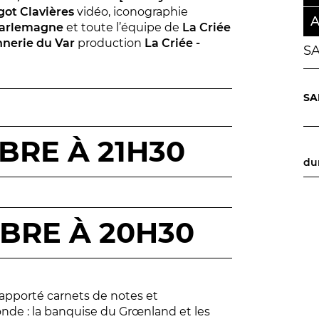
ot Clavières
vidéo, iconographie
A
harlemagne
et toute l’équipe de
La Criée
nnerie du Var
production
La Criée -
S
SA
#tnn06
BRE À 21H30
du
BRE À 20H30
 rapporté carnets de notes et
nde : la banquise du Grœnland et les