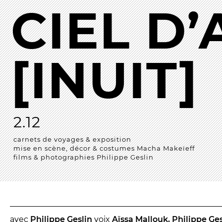
CIEL D’
Les Procès
Les Jeudis 
Entre spectateurs
Le Comité 
Espace relais
[INUIT]
LES TEM
Newsletter
Les Contes
Festival d
Festival de
2.12
carnets de voyages & exposition
mise en scène, décor & costumes Macha Makeïeff
films & photographies Philippe Geslin
avec
Philippe Geslin
voix
Aïssa Mallouk, Philippe Ge