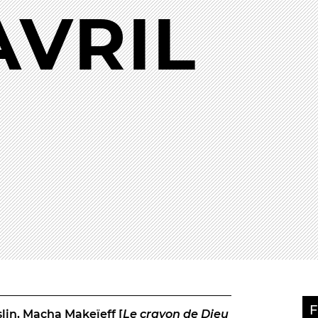
AVRIL
En situation de handicap
 du samedi
littéraires
de lecture
PRATIQUEZ...
Nissa Slam
PS FORTS
Le Lab'Oratoire
[cours d’or
À Voix haute ·
cours [8-14 
 d’apéro
e Magie
 Tragédies
LES ACTIONS PÉDA
Lettres à... [8
édition]
e
Les Spectacles itinérants
Moulins en scène
Autour des spectacles
Visites
F
slin, Macha Makeïeff [
Le crayon de Dieu