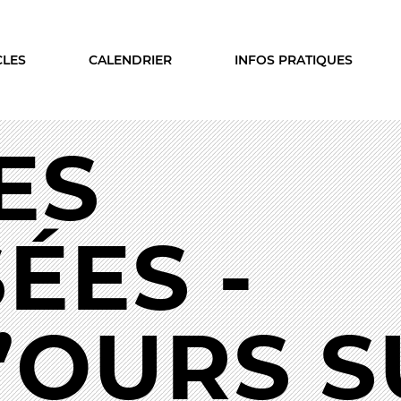
CLES
CALENDRIER
INFOS PRATIQUES
ES
ISON
LE PUBLIC
A SAISON
VOUS ÊTES...
ÉES -
cles
Enseignant
ier
Relais
s & coproductions
En famille
es
Étudiant
’OURS S
Entreprise
Entre amis, entre collègu
DEZ-VOUS
Acteur des secteurs social
médical et judiciaire
on intime