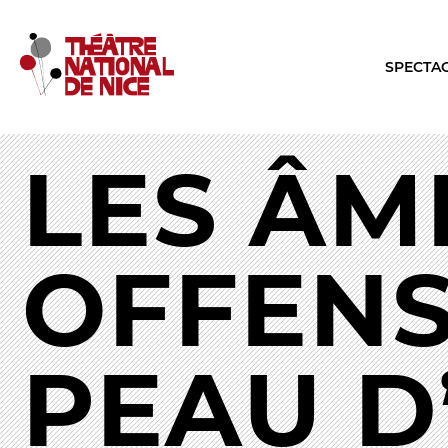
SPECTA
LES ÂM
LE TNN
LA SA
PRÉSENTATION
TOUTE L
OFFENS
Muriel Mayette-Holtz
Les Specta
Le CDN
Le Calendr
La Troupe et les élèves de l'ERACM
Production
L’Équipe
Les Tourné
PEAU D
Les Partenaires
LES REN
Brochure interactive
Conversati