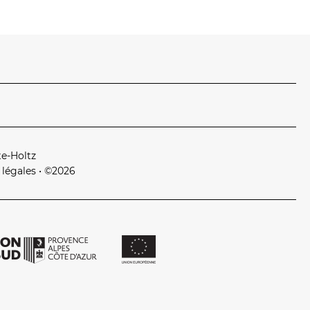
te‑Holtz
 légales
• ©2026