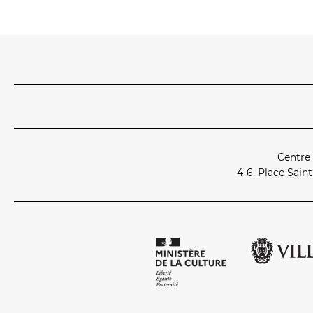
Centre
4‑6, Place Sain