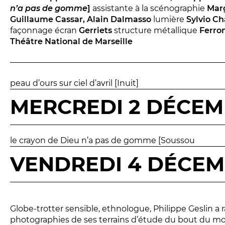
n’a pas de gomme
]
assistante à la scénographie
Marg
Réservez en ligne
Guillaume Cassar, Alain Dalmasso
lumière
Sylvio C
façonnage écran
Gerriets
structure métallique
Ferro
Abonnez-vous en ligne
Théâtre National de Marseille
peau d’ours sur ciel d’avril [Inuit]
MERCREDI 2 DÉCEM
le crayon de Dieu n’a pas de gomme [Soussou
VENDREDI 4 DÉCEM
Globe-trotter sensible, ethnologue, Philippe Geslin a
photographies de ses terrains d’étude du bout du mo