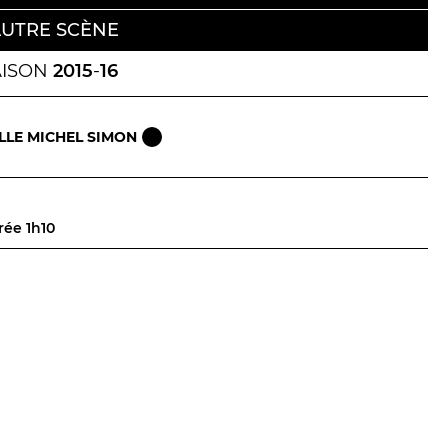
Billetterie en ligne
UTRE SCÈNE
contact@theatredenice.org
AISON
2015
-
16
BILLETTERIE
04 93 13 19 00
ADMINISTRATION
04 93 13 90 90
LLE MICHEL SIMON
rée 1h10