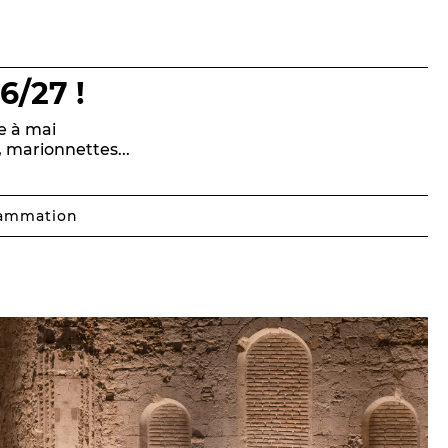
6/27 !
e à mai
, marionnettes...
rammation