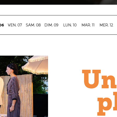
06
VEN. 07
SAM. 08
DIM. 09
LUN. 10
MAR. 11
MER. 12
#tnn06