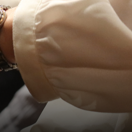
alité]
LA CUISINE
ans]
GOGIQUES
BILLETTERIE
Accueil & horaires
Tarifs, abonnements & places à
l’unité