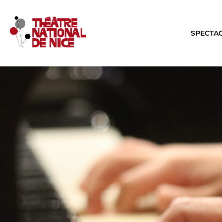
SPECTA
LE TNN
LA SA
PRÉSENTATION
TOUTE L
Muriel Mayette-Holtz
Les Specta
Le CDN
Le Calendr
La Troupe et les élèves de l'ERACM
Production
L’Équipe
Les Tourné
Les Partenaires
LES REN
Brochure interactive
Conversati