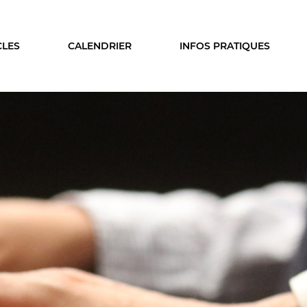
CLES
CALENDRIER
INFOS PRATIQUES
ISON
LE PUBLIC
A SAISON
VOUS ÊTES...
cles
Enseignant
ier
Relais
s & coproductions
En famille
es
Étudiant
Entreprise
Entre amis, entre collègu
DEZ-VOUS
Acteur des secteurs social
médical et judiciaire
on intime