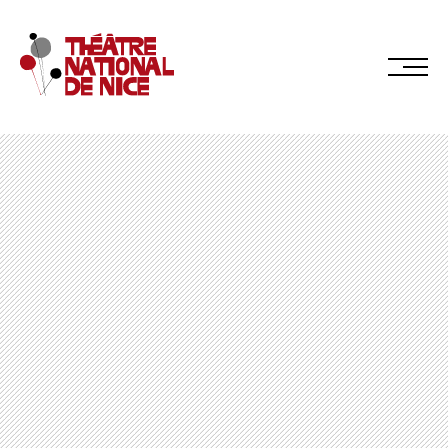
Réservez en ligne
Abonnez-vous en ligne
LE TNN
PRÉSENTATION
Muriel Mayette-Holtz
Le CDN