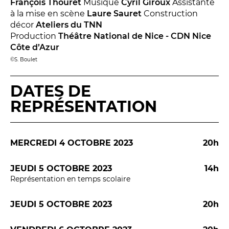
BILLETTERIE
04 93 13 19 00
François Thouret
Musique
Cyril Giroux
Assistante
ADMINISTRATION
04 93 13 90 90
à la mise en scène
Laure Sauret
Construction
décor
Ateliers du TNN
Production
Théâtre National de Nice - CDN Nice
Côte d’Azur
#tnn06
©S. Boulet
DATES DE
REPRÉSENTATION
MERCREDI 4 OCTOBRE 2023
20h
JEUDI 5 OCTOBRE 2023
14h
Représentation en temps scolaire
JEUDI 5 OCTOBRE 2023
20h