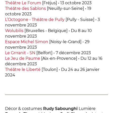
Théâtre Le Forum
[Fréjus] • 13 octobre 2023
Théâtre des Sablons
[Neuilly-sur-Seine] • 19
Espace relais
octobre 2023
L’Octogone - Théâtre de Pully
[Pully - Suisse] • 3
Newsletter
novembre 2023
Wolubilis
[Bruxelles - Belgique] • Du 8 au 10
novembre 2023
Espace Michel Simon
[Noisy-le-Grand] • 29
novembre 2023
Le Grrranit - SN
[Belfort] • 7 décembre 2023
Le Jeu de Paume
[Aix-en-Provence] • Du 12 au 16
décembre 2023
Théâtre le Liberté
[Toulon] • Du 24 au 26 janvier
Réservez en ligne
2024
Abonnez-vous en ligne
Billetterie en ligne
contact@theatredenice.org
Décor & costumes
Rudy Sabounghi
Lumière