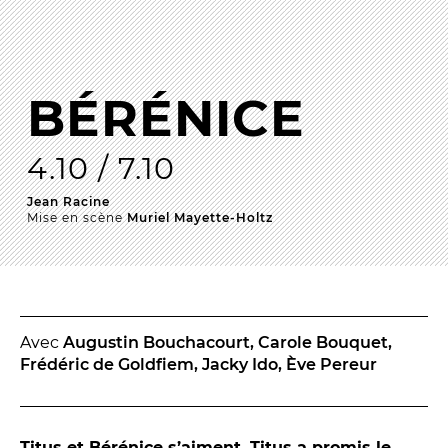
La Troupe et les élèves de l'ERACM
L’Équipe
Les Partenaires
BÉRÉNICE
4.10 / 7.10
LA SAISON
Jean Racine
TOUTE LA SAISON
Mise en scène
Muriel Mayette-Holtz
Les Spectacles
Le Calendrier
Productions & coproductions
Les Tournées
Avec
Augustin Bouchacourt, Carole Bouquet,
Frédéric de Goldfiem, Jacky Ido, Ève Pereur
LES RENDEZ-VOUS
Titus et Bérénice s’aiment. Titus a promis le