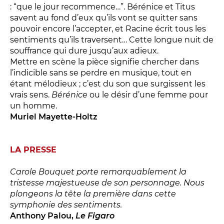
Relais
: “que le jour recommence…”. Bérénice et Titus
savent au fond d’eux qu’ils vont se quitter sans
En famille
pouvoir encore l’accepter, et Racine écrit tous les
Étudiant
sentiments qu’ils traversent… Cette longue nuit de
Entreprise
souffrance qui dure jusqu’aux adieux.
Mettre en scène la pièce signifie chercher dans
Entre amis, entre collègues
l’indicible sans se perdre en musique, tout en
Acteur des secteurs social,
étant mélodieux ; c’est du son que surgissent les
médical et judiciaire
vrais sens.
Bérénice
ou le désir d’une femme pour
un homme.
En situation de handicap
Muriel Mayette-Holtz
PRATIQUEZ...
LA PRESSE
Nissa Slam
Carole Bouquet porte remarquablement la
Le Lab'Oratoire
[cours d’oralité]
tristesse majestueuse de son personnage. Nous
À Voix haute ·
cours [8-14 ans]
plongeons la tête la première dans cette
symphonie des sentiments.
Anthony Palou,
Le Figaro