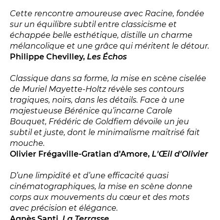
LES ACTIONS PÉDAGOGIQUES
Cette rencontre amoureuse avec Racine, fondée
Lettres à... [8
édition]
e
sur un équilibre subtil entre classicisme et
échappée belle esthétique, distille un charme
Les Spectacles itinérants
mélancolique et une grâce qui méritent le détour.
Moulins en scène
Philippe Chevilley,
Les Échos
Autour des spectacles
Classique dans sa forme, la mise en scène ciselée
Visites
de Muriel Mayette-Holtz révèle ses contours
tragiques, noirs, dans les détails. Face à une
majestueuse Bérénice qu’incarne Carole
INFOS PRATIQUES
Bouquet, Frédéric de Goldfiem dévoile un jeu
subtil et juste, dont le minimalisme maîtrisé fait
NOS SALLES
mouche.
Olivier Frégaville-Gratian d’Amore,
L'Œil d'Olivier
D’une limpidité et d’une efficacité quasi
cinématographiques, la mise en scène donne
corps aux mouvements du cœur et des mots
avec précision et élégance.
Agnès Santi,
La Terrasse