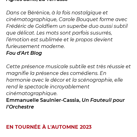
Dans ce
Bérénice
, à la fois nostalgique et
cinématographique, Carole Bouquet forme avec
Frédéric de Goldfiem un superbe duo aussi subtil
que délicat. Les mots sont parfois susurrés,
l’émotion est sublimée et le propos devient
LES FRANCISCAINS
LA CUISINE
furieusement moderne.
Fou d'Art Blog
Cette présence musicale subtile est très réussie et
BILLETTERIE
magnifie la présence des comédiens. En
Accueil & horaires
harmonie avec le décor et la scénographie, elle
rend le spectacle incroyablement
Tarifs, abonnements & places à l’unité
cinématographique.
Emmanuelle Saulnier-Cassia,
Un Fauteuil pour
l'Orchestre
Brochure interactive
EN TOURNÉE À L'AUTOMNE 2023
Entre spectateurs