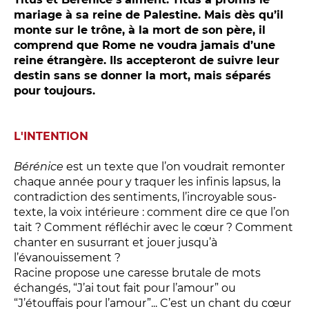
Conversation intime
mariage à sa reine de Palestine. Mais dès qu’il
Les Procès du samedi
monte sur le trône, à la mort de son père, il
Les Jeudis littéraires
comprend que Rome ne voudra jamais d’une
reine étrangère. Ils accepteront de suivre leur
Le Comité de lecture
destin sans se donner la mort, mais séparés
pour toujours.
LES TEMPS FORTS
L'INTENTION
Les Contes d’apéro
Festival de Magie
Bérénice
est un texte que l’on voudrait remonter
chaque année pour y traquer les infinis lapsus, la
Festival de Tragédies
contradiction des sentiments, l’incroyable sous-
texte, la voix intérieure : comment dire ce que l’on
tait ? Comment réfléchir avec le cœur ? Comment
LE PUBLIC
chanter en susurrant et jouer jusqu’à
l’évanouissement ?
VOUS ÊTES...
Racine propose une caresse brutale de mots
échangés, “J’ai tout fait pour l’amour” ou
Enseignant
“J’étouffais pour l’amour”... C’est un chant du cœur