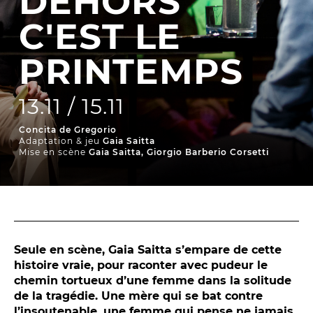
DEHORS
La Troupe et les élèves de l'ERACM
C'EST LE
L’Équipe
PRINTEMPS
Les Partenaires
13.11 / 15.11
LA SAISON
Concita de Gregorio
Adaptation & jeu
Gaia Saitta
TOUTE LA SAISON
Mise en scène
Gaia Saitta, Giorgio Barberio Corsetti
Les Spectacles
Le Calendrier
Productions & coproductions
Les Tournées
Seule en scène, Gaia Saitta s’empare de cette
histoire vraie, pour raconter avec pudeur le
chemin tortueux d’une femme dans la solitude
LES RENDEZ-VOUS
de la tragédie. Une mère qui se bat contre
l’insoutenable, une femme qui pense ne jamais