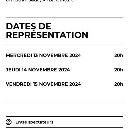
LES ACTIONS PÉDAGOGIQUES
Lettres à... [8
édition]
e
Les Spectacles itinérants
DATES DE
Moulins en scène
REPRÉSENTATION
Autour des spectacles
Visites
MERCREDI 13 NOVEMBRE 2024
20h
JEUDI 14 NOVEMBRE 2024
20h
INFOS PRATIQUES
NOS SALLES
VENDREDI 15 NOVEMBRE 2024
20h
Entre spectateurs