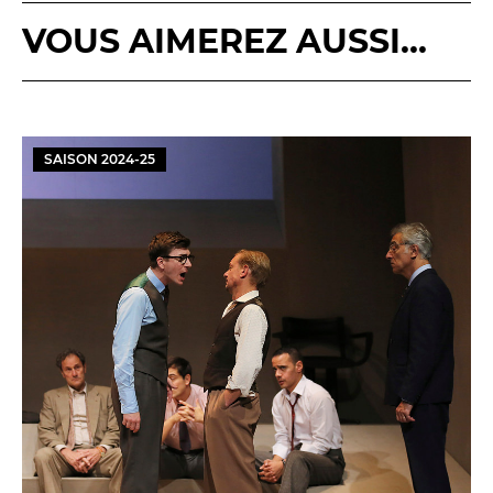
BILLETTERIE
04 93 13 19 00
ADMINISTRATION
04 93 13 90 90
VOUS AIMEREZ AUSSI...
#tnn06
SAISON
2024
-
25