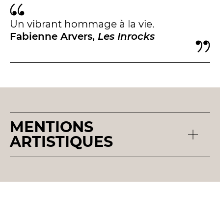
Espace relais
Un vibrant hommage à la vie.
Fabienne Arvers,
Les Inrocks
Newsletter
MENTIONS
ARTISTIQUES
Réservez en ligne
Abonnez-vous en ligne
Billetterie en ligne
contact@theatredenice.org