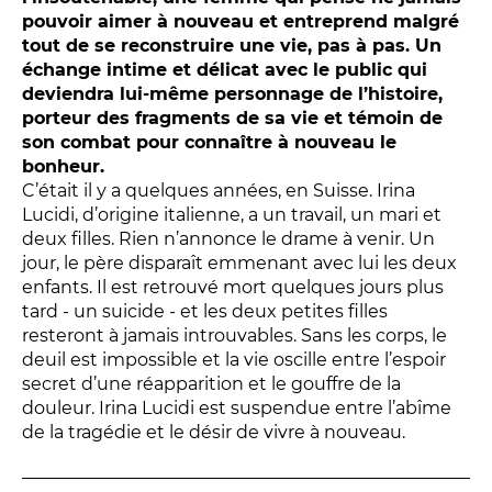
Conversation intime
pouvoir aimer à nouveau et entreprend malgré
Les Procès du samedi
tout de se reconstruire une vie, pas à pas. Un
Les Jeudis littéraires
échange intime et délicat avec le public qui
deviendra lui-même personnage de l’histoire,
Le Comité de lecture
porteur des fragments de sa vie et témoin de
son combat pour connaître à nouveau le
bonheur.
LES TEMPS FORTS
C’était il y a quelques années, en Suisse. Irina
Lucidi, d’origine italienne, a un travail, un mari et
Les Contes d’apéro
deux filles. Rien n’annonce le drame à venir. Un
Festival de Magie
jour, le père disparaît emmenant avec lui les deux
enfants. Il est retrouvé mort quelques jours plus
Festival de Tragédies
tard - un suicide - et les deux petites filles
resteront à jamais introuvables. Sans les corps, le
deuil est impossible et la vie oscille entre l’espoir
LE PUBLIC
secret d’une réapparition et le gouffre de la
douleur. Irina Lucidi est suspendue entre l’abîme
VOUS ÊTES...
de la tragédie et le désir de vivre à nouveau.
Enseignant