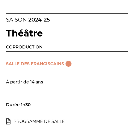
SAISON
2024
-
25
Théâtre
LES FRANCISCAINS
LA CUISINE
COPRODUCTION
SALLE DES FRANCISCAINS
BILLETTERIE
Accueil & horaires
À partir de 14 ans
Tarifs, abonnements & places à l’unité
Durée 1h30
Brochure interactive
PROGRAMME DE SALLE
Entre spectateurs