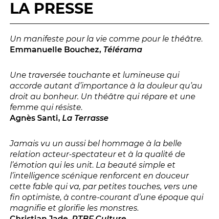
Relais
LA PRESSE
En famille
Étudiant
Un manifeste pour la vie comme pour le théâtre.
Entreprise
Emmanuelle Bouchez,
Télérama
Entre amis, entre collègues
Une traversée touchante et lumineuse qui
Acteur des secteurs social,
accorde autant d’importance à la douleur qu’au
médical et judiciaire
droit au bonheur. Un théâtre qui répare et une
En situation de handicap
femme qui résiste.
Agnès Santi,
La Terrasse
PRATIQUEZ...
Jamais vu un aussi bel hommage à la belle
relation acteur-spectateur et à la qualité de
Nissa Slam
l’émotion qui les unit. La beauté simple et
Le Lab'Oratoire
[cours d’oralité]
l’intelligence scénique renforcent en douceur
cette fable qui va, par petites touches, vers une
À Voix haute ·
cours [8-14 ans]
fin optimiste, à contre-courant d’une époque qui
magnifie et glorifie les monstres.
Christian Jade,
RTBF Culture