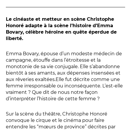
Conversation intime
Les Procès du samedi
Les Jeudis littéraires
Le cinéaste et metteur en scène Christophe
Honoré adapte à la scène l’histoire d’Emma
Le Comité de lecture
Bovary, célèbre héroïne en quête éperdue de
liberté.
LES TEMPS FORTS
Emma Bovary, épouse d’un modeste médecin de
Les Contes d’apéro
campagne, étouffe dans l’étroitesse et la
monotonie de sa vie conjugale. Elle s’abandonne
Festival de Magie
bientôt à ses amants, aux dépenses insensées et
Festival de Tragédies
aux rêveries exaltées.Elle fut décrite comme une
femme irresponsable ou inconséquente. L’est-elle
vraiment ? Que dit de nous notre façon
d’interpréter l’histoire de cette femme ?
LE PUBLIC
VOUS ÊTES...
Sur la scène du théâtre, Christophe Honoré
convoque le cirque et le cinéma pour faire
Enseignant
entendre les “mœurs de province” décrites par