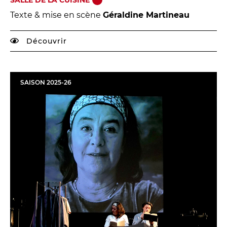
SALLE DE LA CUISINE
Texte & mise en scène
Géraldine Martineau
Découvrir
SAISON
2025
-
26