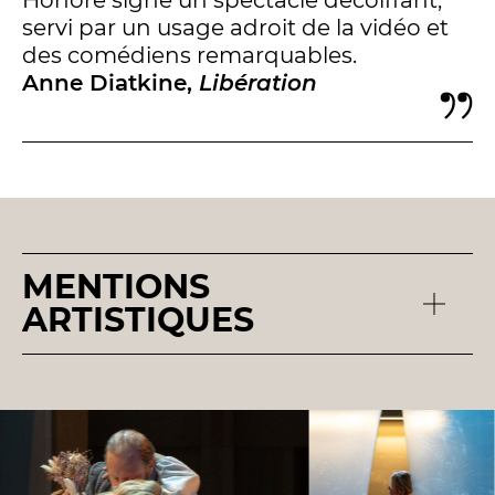
BILLETTERIE
04 93 13 19 00
ADMINISTRATION
04 93 13 90 90
servi par un usage adroit de la vidéo et
des comédiens remarquables.
Anne Diatkine,
Libération
#tnn06
MENTIONS
ARTISTIQUES