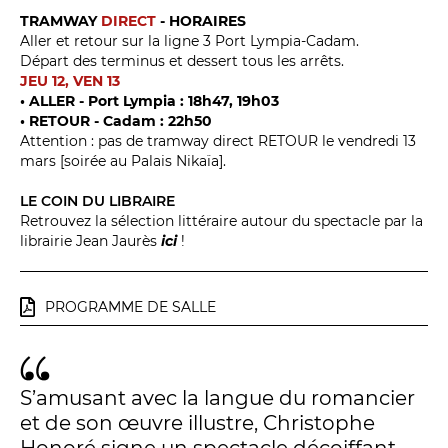
TRAMWAY
DIRECT
- HORAIRES
Espace relais
Aller et retour sur la ligne 3 Port Lympia-Cadam.
Départ des terminus et dessert tous les arrêts.
JEU 12, VEN 13
Newsletter
• ALLER - Port Lympia : 18h47, 19h03
• RETOUR - Cadam : 22h50
Attention : pas de tramway direct RETOUR le vendredi 13
mars [soirée au Palais Nikaïa].
LE COIN DU LIBRAIRE
Retrouvez la sélection littéraire autour du spectacle par la
librairie Jean Jaurès
ici
!
Réservez en ligne
PROGRAMME DE SALLE
Abonnez-vous en ligne
Billetterie en ligne
S’amusant avec la langue du romancier
et de son œuvre illustre, Christophe
contact@theatredenice.org
Honoré signe un spectacle décoiffant,