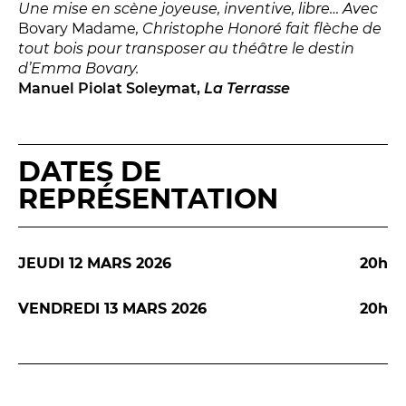
LES ACTIONS PÉDAGOGIQUES
Une mise en scène joyeuse, inventive, libre… Avec
Bovary Madame
, Christophe Honoré fait flèche de
Lettres à... [8
édition]
e
tout bois pour transposer au théâtre le destin
d’Emma Bovary.
Les Spectacles itinérants
Manuel Piolat Soleymat,
La Terrasse
Moulins en scène
Autour des spectacles
Visites
DATES DE
REPRÉSENTATION
INFOS PRATIQUES
JEUDI 12 MARS 2026
20h
NOS SALLES
VENDREDI 13 MARS 2026
20h