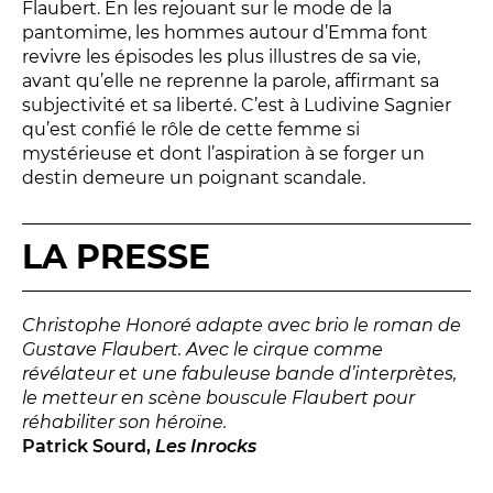
Flaubert. En les rejouant sur le mode de la
Relais
pantomime, les hommes autour d’Emma font
En famille
revivre les épisodes les plus illustres de sa vie,
Étudiant
avant qu’elle ne reprenne la parole, affirmant sa
subjectivité et sa liberté. C’est à Ludivine Sagnier
Entreprise
qu’est confié le rôle de cette femme si
Entre amis, entre collègues
mystérieuse et dont l’aspiration à se forger un
Acteur des secteurs social,
destin demeure un poignant scandale.
médical et judiciaire
En situation de handicap
LA PRESSE
PRATIQUEZ...
Christophe Honoré adapte avec brio le roman de
Gustave Flaubert. Avec le cirque comme
Nissa Slam
révélateur et une fabuleuse bande d’interprètes,
Le Lab'Oratoire
[cours d’oralité]
le metteur en scène bouscule Flaubert pour
À Voix haute ·
cours [8-14 ans]
réhabiliter son héroïne.
Patrick Sourd,
Les Inrocks