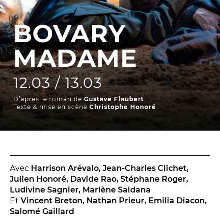
La Troupe et les élèves de l'ERACM
BOVARY
L’Équipe
Les Partenaires
MADAME
12.03 / 13.03
LA SAISON
D’après le roman de
Gustave Flaubert
TOUTE LA SAISON
Texte & mise en scène
Christophe Honoré
Les Spectacles
Le Calendrier
Productions & coproductions
Les Tournées
Avec
Harrison Arévalo, Jean-Charles Clichet,
Julien Honoré, Davide Rao, Stéphane Roger,
Ludivine Sagnier, Marlène Saldana
Et
Vincent Breton, Nathan Prieur, Emilia Diacon,
LES RENDEZ-VOUS
Salomé Gaillard