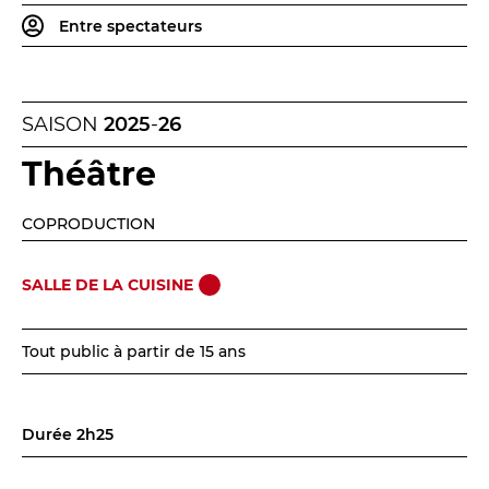
Entre spectateurs
SAISON
2025
-
26
LES FRANCISCAINS
LA CUISINE
Théâtre
COPRODUCTION
BILLETTERIE
Accueil & horaires
SALLE DE LA CUISINE
Tarifs, abonnements & places à l’unité
Tout public à partir de 15 ans
Brochure interactive
Durée 2h25
Entre spectateurs