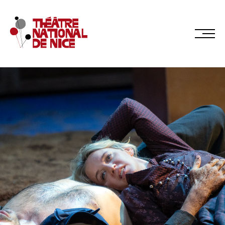
Réservez en ligne
Abonnez-vous en ligne
LE TNN
PRÉSENTATION
Muriel Mayette-Holtz
Le CDN