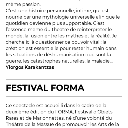
LES ACTIONS PÉDAGOGIQUES
même passion.
C’est une histoire personnelle, intime, qui est
Lettres à... [8
édition]
e
nourrie par une mythologie universelle afin que le
Les Spectacles itinérants
quotidien devienne plus supportable. C’est
l’essence même du théâtre de réinterpréter le
Moulins en scène
monde, la fusion entre les mythes et la réalité. Je
Autour des spectacles
cherche ici à questionner ce pouvoir vital : la
Visites
création est essentielle pour rester humain dans
les situations de déshumanisation que sont la
guerre, les catastrophes naturelles, la maladie…
Yiorgos Karakantzas
INFOS PRATIQUES
NOS SALLES
FESTIVAL FORMA
Ce spectacle est accueilli dans le cadre de la
deuxième édition du FORMA, Festival d’Objets
Rares et de Marionnettes, né d’une volonté du
Théâtre de la Massue de promouvoir les Arts de la