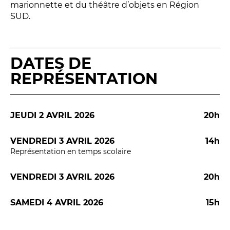
marionnette et du théâtre d’objets en Région
SUD.
DATES DE
LES FRANCISCAINS
LA CUISINE
REPRÉSENTATION
BILLETTERIE
JEUDI 2 AVRIL 2026
20h
Accueil & horaires
VENDREDI 3 AVRIL 2026
14h
Tarifs, abonnements & places à l’unité
Représentation en temps scolaire
VENDREDI 3 AVRIL 2026
20h
Brochure interactive
SAMEDI 4 AVRIL 2026
15h
Entre spectateurs