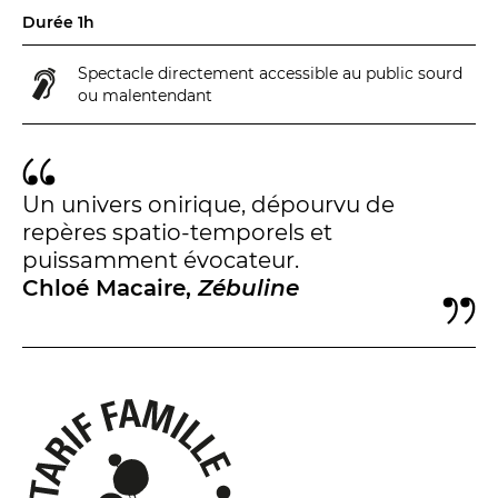
BILLETTERIE
04 93 13 19 00
ADMINISTRATION
04 93 13 90 90
Durée 1h
Spectacle directement accessible au public sourd
ou malentendant
#tnn06
Un univers onirique, dépourvu de
repères spatio-temporels et
puissamment évocateur.
Chloé Macaire,
Zébuline