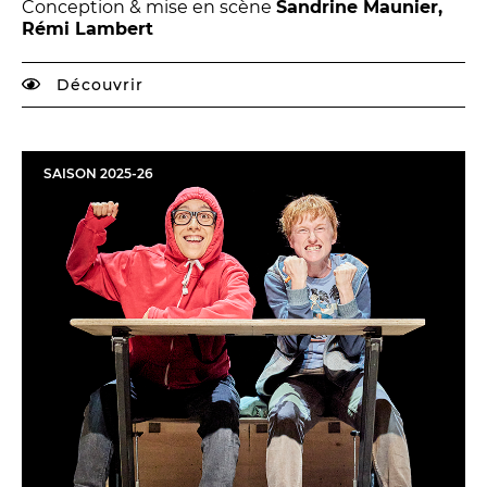
Conception & mise en scène
Sandrine Maunier,
Rémi Lambert
Découvrir
SAISON
2025
-
26