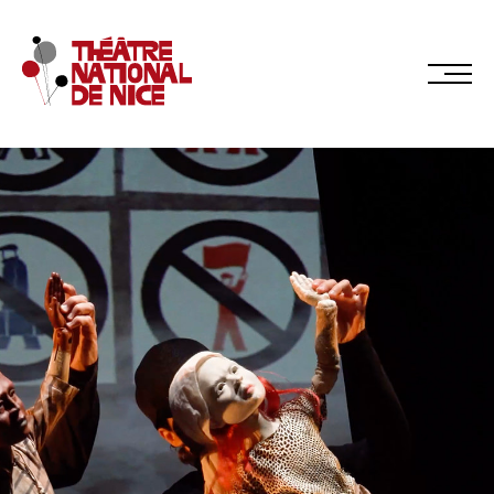
Réservez en ligne
Abonnez-vous en ligne
LE TNN
PRÉSENTATION
Muriel Mayette-Holtz
Le CDN