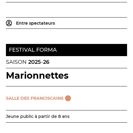
Espace relais
Entre spectateurs
Newsletter
FESTIVAL FORMA
SAISON
2025
-
26
Marionnettes
Réservez en ligne
Abonnez-vous en ligne
SALLE DES FRANCISCAINS
Billetterie en ligne
Jeune public à partir de 8 ans
contact@theatredenice.org