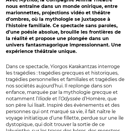
Conversation intime
nous entraîne dans un monde onirique, entre
Les Procès du samedi
marionnettes, projections vidéo et théâtre
Les Jeudis littéraires
d'ombres, où la mythologie se juxtapose à
l'histoire familiale. Ce spectacle sans paroles,
Le Comité de lecture
d’une poésie absolue, brouille les frontières de
la réalité et propose une plongée dans un
univers fantasmagorique impressionnant. Une
LES TEMPS FORTS
expérience théâtrale unique.
Les Contes d’apéro
Dans ce spectacle, Yiorgos Karakantzas interroge
Festival de Magie
les tragédies : tragédies grecques et historiques,
Festival de Tragédies
tragédies personnelles et familiales et tragédies de
nos sociétés aujourd’hui. Il replonge dans son
enfance, marquée par la mythologie grecque et
notamment l’
Iliade
et l’
Odyssée
d’Homère, que
LE PUBLIC
son père lui lisait. Inspiré des évènements et des
personnes qui ont marqué sa vie, il fait naître le
VOUS ÊTES...
voyage initiatique d’une fillette, perdue sur une île
dystopique, qui doit trouver la sortie de ce
Enseignant
labyrinthe, sur les traces des héros, des monstres