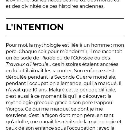
Relais
et des divinités de ces histoires anciennes.
En famille
Étudiant
L'INTENTION
Entreprise
Entre amis, entre collègues
Pour moi, la mythologie est liée à un homme : mon
Acteur des secteurs social,
père. Chaque soir pour m’endormir, il me racontait
médical et judiciaire
un épisode de l’
Iliade
ou de l’
Odyssée
ou des
En situation de handicap
Travaux d’Hercule
... ces histoires étaient ancrées
en lui et il aimait les raconter. Son enfance s’est
déroulée pendant la Seconde Guerre mondiale,
PRATIQUEZ...
pendant l’occupation allemande, qui l’a marqué. Il
n’avait que 10 ans. Malgré cette période difficile,
Nissa Slam
c’est aussi à ce moment là qu’il a découvert la
Le Lab'Oratoire
[cours d’oralité]
mythologie grecque grâce à son père Pappou
Yiorgos. Ce qui me marque, ce dont je me
À Voix haute ·
cours [8-14 ans]
souviens, c’est la façon dont mon père, en tant
qu’adulte, me narrait les récits de la mythologie et
ceux de son enfance sous l’occupation : avec la