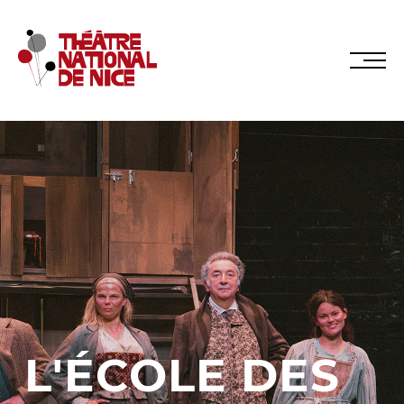
Réservez en ligne
Abonnez-vous en ligne
LE TNN
PRÉSENTATION
L'ÉCOLE DES
Muriel Mayette-Holtz
Le CDN