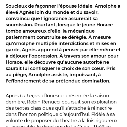
Conversation intime
Soucieux de façonner l’épouse idéale, Arnolphe a
Les Procès du samedi
élevé Agnès loin du monde et du savoir,
Les Jeudis littéraires
convaincu que l’ignorance assurerait sa
soumission. Pourtant, lorsque le jeune Horace
Le Comité de lecture
tombe amoureux d’elle, la mécanique
patiemment construite se dérègle. À mesure
qu’Arnolphe multiplie interdictions et mises en
LES TEMPS FORTS
garde, Agnès apprend à penser par elle-même et
à déjouer l’oppression. À travers son amour pour
Les Contes d’apéro
Horace, elle découvre qu’aucune autorité ne
Festival de Magie
saurait lui confisquer le choix de son cœur. Pris
au piège, Arnolphe assiste, impuissant, à
Festival de Tragédies
l’effondrement de sa prétendue domination.
Après
La Leçon
d’Ionesco, présentée la saison
LE PUBLIC
dernière, Robin Renucci poursuit son exploration
des textes classiques qu’il s’attache à réinscrire
VOUS ÊTES...
dans l’horizon politique d’aujourd’hui. Fidèle à sa
volonté de proposer du théâtre à la fois rigoureux
Enseignant
et accessible, le directeur de La Criée - Théâtre