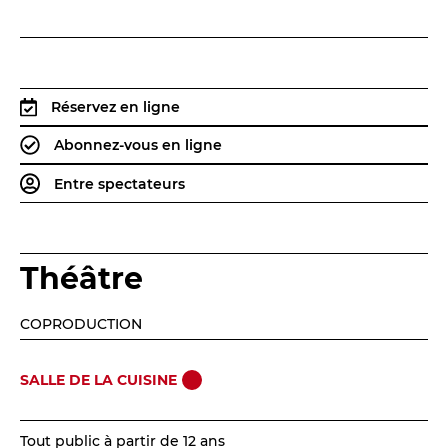
Espace relais
Newsletter
Réservez en ligne
Abonnez-vous en ligne
Entre spectateurs
Théâtre
Réservez en ligne
COPRODUCTION
Abonnez-vous en ligne
SALLE DE LA CUISINE
Billetterie en ligne
contact@theatredenice.org
Tout public à partir de 12 ans