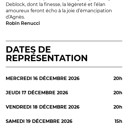
Deblock, dont la finesse, la légèreté et l’élan
amoureux feront écho à la joie d’émancipation
d’Agnès.
Robin Renucci
LES FRANCISCAINS
LA CUISINE
DATES DE
REPRÉSENTATION
BILLETTERIE
Accueil & horaires
MERCREDI 16 DÉCEMBRE 2026
20h
Tarifs, abonnements & places à l’unité
JEUDI 17 DÉCEMBRE 2026
20h
Brochure interactive
VENDREDI 18 DÉCEMBRE 2026
20h
SAMEDI 19 DÉCEMBRE 2026
15h
Entre spectateurs