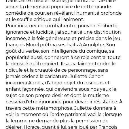
Dans cette mise en scène, j’ai l’ambition de faire
LES ACTIONS PÉDAGOGIQUES
vibrer la dimension populaire de cette grande
comédie de cour, en révélant l’humanité profonde
Lettres à... [8
édition]
e
et le souffle critique qui l’animent.
Les Spectacles itinérants
Pour incarner ce combat entre pouvoir et liberté,
Moulins en scène
ignorance et lucidité, j’ai souhaité une distribution
incarnée, à la fois généreuse et précise dans le jeu.
Autour des spectacles
François Morel prêtera ses traits à Arnolphe. Son
Visites
goût du verbe, son intelligence du comique, sa
popularité aussi, donneront à ce rôle central toute
la densité qu’il requiert. Il saura faire entendre le
INFOS PRATIQUES
ridicule et la cruauté de ce personnage, sans
jamais céder à la caricature. Juliette Cahon
incarnera Agnès, d’abord objet du discours et
NOS SALLES
enfant façonnée, qui deviendra sous nos yeux le
sujet de son propre désir et dont le mutisme
cessera d’être ignorance pour devenir résistance. À
travers cette métamorphose, Juliette donnera à
voir le moment où l’ordre patriarcal vacille : lorsque
la femme ne demande plus la permission de
désirer. Horace, quant à lui, sera joué par François