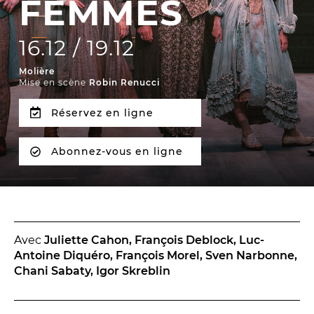
FEMMES
La Troupe et les élèves de l'ERACM
L’Équipe
16.12 / 19.12
Les Partenaires
Molière
Mise en scène
Robin Renucci
Réservez en ligne
LA SAISON
TOUTE LA SAISON
Abonnez-vous en ligne
Les Spectacles
Le Calendrier
Productions & coproductions
Les Tournées
Avec
Juliette Cahon, François Deblock, Luc-
Antoine Diquéro, François Morel, Sven Narbonne,
Chani Sabaty, Igor Skreblin
LES RENDEZ-VOUS