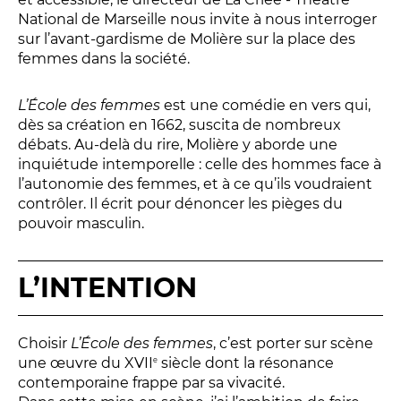
Relais
National de Marseille nous invite à nous interroger
En famille
sur l’avant-gardisme de Molière sur la place des
femmes dans la société.
Étudiant
Entreprise
L’École des femmes
est une comédie en vers qui,
Entre amis, entre collègues
dès sa création en 1662, suscita de nombreux
Acteur des secteurs social,
débats. Au-delà du rire, Molière y aborde une
médical et judiciaire
inquiétude intemporelle : celle des hommes face à
l’autonomie des femmes, et à ce qu’ils voudraient
En situation de handicap
contrôler. Il écrit pour dénoncer les pièges du
pouvoir masculin.
PRATIQUEZ...
L’INTENTION
Nissa Slam
Le Lab'Oratoire
[cours d’oralité]
À Voix haute ·
cours [8-14 ans]
Choisir
L’École des femmes
, c’est porter sur scène
une œuvre du XVII
siècle dont la résonance
e
contemporaine frappe par sa vivacité.