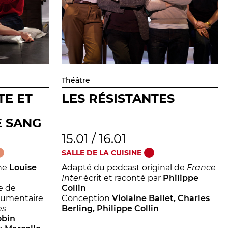
Théâtre
TE ET
LES RÉSISTANTES
E SANG
15.01 / 16.01
SALLE DE LA CUISINE
ne
Louise
Adapté du podcast original de
France
Inter
écrit et raconté par
Philippe
e de
Collin
ocumentaire
Conception
Violaine Ballet, Charles
es
Berling, Philippe Collin
obin