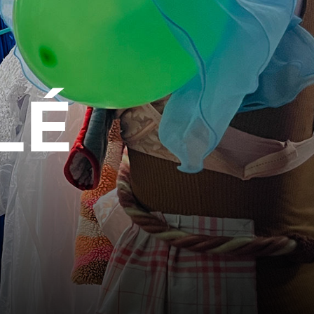
LÉ
alité]
LA CUISINE
ans]
GOGIQUES
BILLETTERIE
Accueil & horaires
Tarifs, abonnements & places à
l’unité