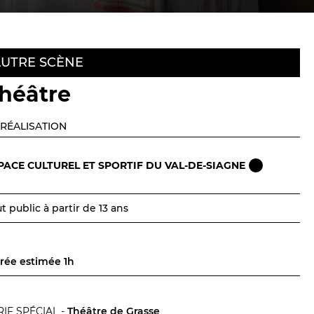
Billetterie en ligne
contact@theatredenice.org
BILLETTERIE
04 93 13 19 00
UTRE SCÈNE
ADMINISTRATION
04 93 13 90 90
héâtre
RÉALISATION
PACE CULTUREL ET SPORTIF DU VAL-DE-SIAGNE
t public à partir de 13 ans
rée estimée 1h
RIF SPÉCIAL -
Théâtre de Grasse