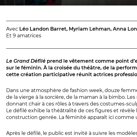
Réservez en ligne
Abonnez-vous en ligne
Avec
Léo Landon Barret, Myriam Lehman, Anna Lon
Et 9 amatrices
Le Grand Défilé
prend le vêtement comme point d’en
sur le féminin. À la croisée du théâtre, de la perform
cette création participative réunit actrices professi
Dans une atmosphère de fashion week, douze femmes
de la vierge à la sorcière, de la maman à la bimbo. Le
donnant chair à ces rôles à travers des costumes-scu
Le défilé exhibe la théâtralité de ces figures et révèl
construction genrée. La féminité apparaît ici comme u
Après le défilé, le public est invité à suivre les modèle