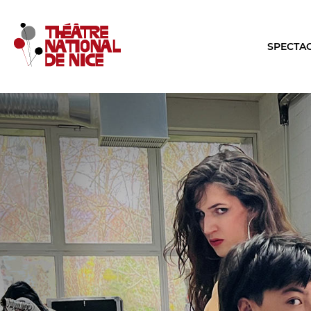
SPECTA
LE TNN
LA SA
PRÉSENTATION
TOUTE L
Muriel Mayette-Holtz
Les Specta
Le CDN
Le Calendr
La Troupe et les élèves de l'ERACM
Production
L’Équipe
Les Tourné
Les Partenaires
LES REN
Brochure interactive
Conversati