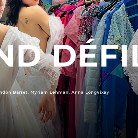
En situation de handicap
 du samedi
littéraires
de lecture
PRATIQUEZ...
Nissa Slam
ND DÉFI
PS FORTS
Le Lab'Oratoire
[cours d’or
À Voix haute ·
cours [8-14 
 d’apéro
e Magie
 Tragédies
LES ACTIONS PÉDA
Lettres à... [8
édition]
e
andon Barret, Myriam Lehman, Anna Longvixay
Les Spectacles itinérants
Moulins en scène
Autour des spectacles
Visites