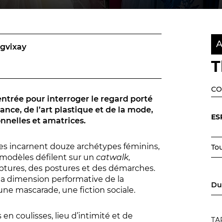
A
gvixay
T
#tnn06
CO
trée pour interroger le regard porté
ance, de l’art plastique et de la mode,
ES
onnelles et amatrices.
 incarnent douze archétypes féminins,
Tou
s modèles défilent sur un
catwalk
,
lptures, des postures et des démarches.
e la dimension performative de la
Du
ne mascarade, une fiction sociale.
s en coulisses, lieu d’intimité et de
TA