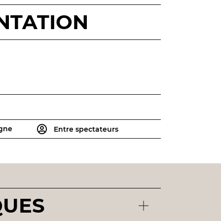
NTATION
igne
Entre spectateurs
QUES