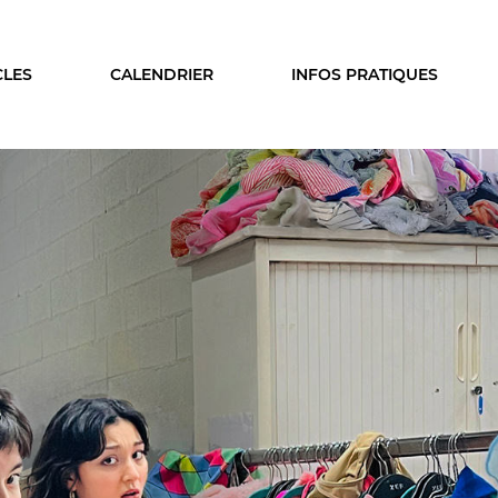
CLES
CALENDRIER
INFOS PRATIQUES
ISON
LE PUBLIC
A SAISON
VOUS ÊTES...
cles
Enseignant
ier
Relais
s & coproductions
En famille
es
Étudiant
Entreprise
Entre amis, entre collègu
DEZ-VOUS
Acteur des secteurs social
médical et judiciaire
on intime