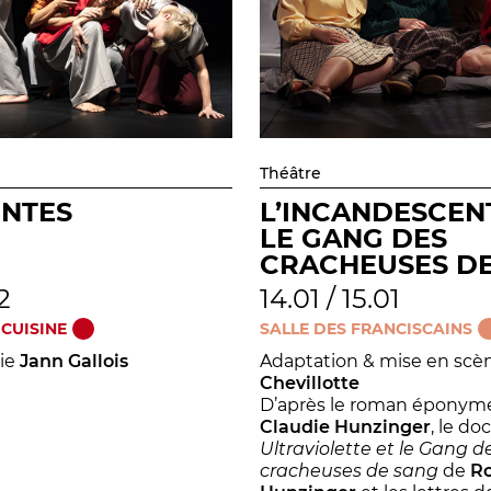
Théâtre
ENTES
L’INCANDESCEN
LE GANG DES
CRACHEUSES D
12
14.01 / 15.01
 CUISINE
SALLE DES FRANCISCAINS
ie
Jann Gallois
Adaptation & mise en scè
Chevillotte
D’après le roman éponym
Claudie Hunzinger
, le d
Ultraviolette et le Gang d
cracheuses de sang
de
R