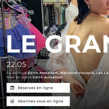
Les Procès
Les Jeudis 
Entre spectateurs
Le Comité 
Espace relais
LE GRA
LES TEM
Newsletter
Les Contes
Festival d
Festival de
22.05
Co-écriture
Edith Amsellem, Marianne Houspie, Léo L
Mise en scène
Edith Amsellem
Réservez en ligne
Abonnez-vous en ligne