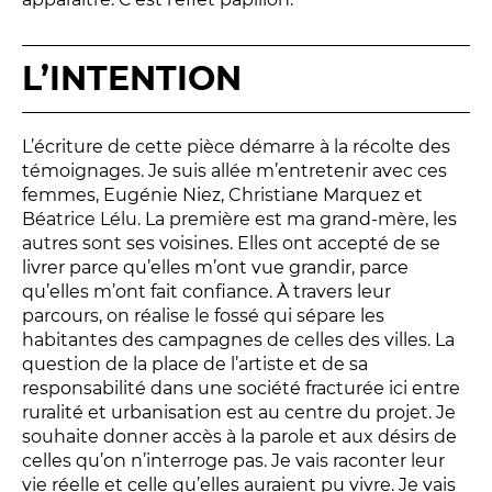
Relais
En famille
L’INTENTION
Étudiant
Entreprise
Entre amis, entre collègues
L’écriture de cette pièce démarre à la récolte des
témoignages. Je suis allée m’entretenir avec ces
Acteur des secteurs social,
femmes, Eugénie Niez, Christiane Marquez et
médical et judiciaire
Béatrice Lélu. La première est ma grand-mère, les
En situation de handicap
autres sont ses voisines. Elles ont accepté de se
livrer parce qu’elles m’ont vue grandir, parce
qu’elles m’ont fait confiance. À travers leur
PRATIQUEZ...
parcours, on réalise le fossé qui sépare les
habitantes des campagnes de celles des villes. La
Nissa Slam
question de la place de l’artiste et de sa
Le Lab'Oratoire
[cours d’oralité]
responsabilité dans une société fracturée ici entre
ruralité et urbanisation est au centre du projet. Je
À Voix haute ·
cours [8-14 ans]
souhaite donner accès à la parole et aux désirs de
celles qu’on n’interroge pas. Je vais raconter leur
vie réelle et celle qu’elles auraient pu vivre. Je vais