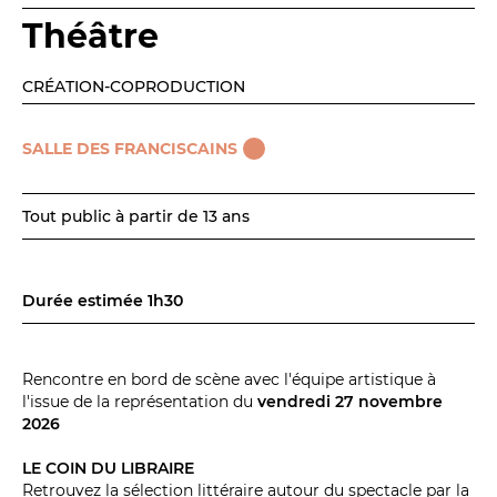
Théâtre
Espace relais
CRÉATION-COPRODUCTION
Newsletter
SALLE DES FRANCISCAINS
Tout public à partir de 13 ans
Durée estimée 1h30
Réservez en ligne
Abonnez-vous en ligne
Rencontre en bord de scène avec l'équipe artistique à
l'issue de la représentation du
vendredi 27 novembre
Billetterie en ligne
2026
LE COIN DU LIBRAIRE
contact@theatredenice.org
Retrouvez la sélection littéraire autour du spectacle par la