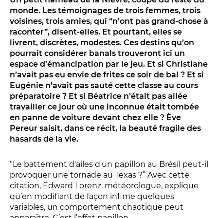
Conversation intime
monde. Les témoignages de trois femmes, trois
Les Procès du samedi
voisines, trois amies, qui “n’ont pas grand-chose à
Les Jeudis littéraires
raconter”, disent-elles. Et pourtant, elles se
livrent, discrètes, modestes. Ces destins qu’on
Le Comité de lecture
pourrait considérer banals trouveront ici un
espace d’émancipation par le jeu. Et si Christiane
n’avait pas eu envie de frites ce soir de bal ? Et si
LES TEMPS FORTS
Eugénie n’avait pas sauté cette classe au cours
préparatoire ? Et si Béatrice n’était pas allée
Les Contes d’apéro
travailler ce jour où une inconnue était tombée
Festival de Magie
en panne de voiture devant chez elle ? Ève
Pereur saisit, dans ce récit, la beauté fragile des
Festival de Tragédies
hasards de la vie.
“Le battement d'ailes d'un papillon au Brésil peut-il
LE PUBLIC
provoquer une tornade au Texas ?” Avec cette
citation, Edward Lorenz, météorologue, explique
VOUS ÊTES...
qu’en modifiant de façon infime quelques
variables, un comportement chaotique peut
Enseignant
apparaître. C’est l’effet papillon.