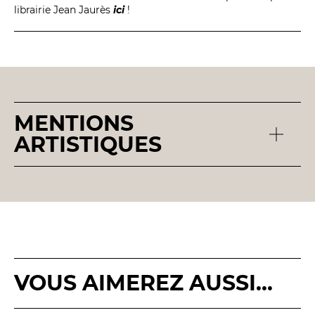
BILLETTERIE
04 93 13 19 00
librairie Jean Jaurès
ici
!
ADMINISTRATION
04 93 13 90 90
#tnn06
MENTIONS
ARTISTIQUES
VOUS AIMEREZ AUSSI...