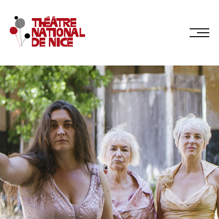
Réservez en ligne
Abonnez-vous en ligne
LE TNN
PRÉSENTATION
Muriel Mayette-Holtz
Le CDN