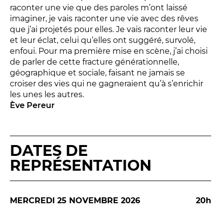
LES ACTIONS PÉDAGOGIQUES
raconter une vie que des paroles m’ont laissé
imaginer, je vais raconter une vie avec des rêves
Lettres à... [8
édition]
e
que j’ai projetés pour elles. Je vais raconter leur vie
Les Spectacles itinérants
et leur éclat, celui qu’elles ont suggéré, survolé,
enfoui. Pour ma première mise en scène, j’ai choisi
Moulins en scène
de parler de cette fracture générationnelle,
Autour des spectacles
géographique et sociale, faisant ne jamais se
Visites
croiser des vies qui ne gagneraient qu’à s’enrichir
les unes les autres.
Ève Pereur
INFOS PRATIQUES
NOS SALLES
DATES DE
REPRÉSENTATION
MERCREDI 25 NOVEMBRE 2026
20h