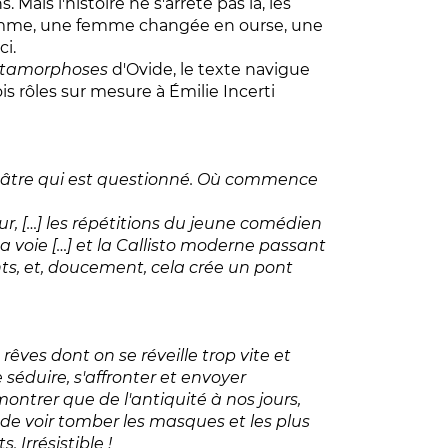
 Mais l'histoire ne s'arrête pas là, les
me, une femme changée en ourse, une
ci.
étamorphoses
d'Ovide, le texte navigue
s rôles sur mesure à Émilie Incerti
éâtre qui est questionné. Où commence
eur, […] les répétitions du jeune comédien
sa voie […] et la Callisto moderne passant
nts, et, doucement, cela crée un pont
ves dont on se réveille trop vite et
 séduire, s'affronter et envoyer
ntrer que de l'antiquité à nos jours,
e voir tomber les masques et les plus
 Irrésistible !