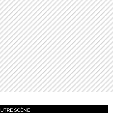
alité]
LA CUISINE
ans]
GOGIQUES
BILLETTERIE
Accueil & horaires
Tarifs, abonnements & places à
l’unité
UTRE SCÈNE