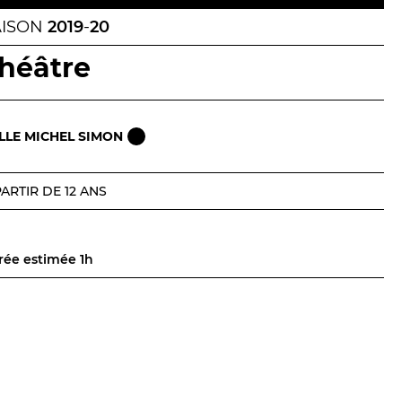
Billetterie en ligne
AISON
2019
-
20
contact@theatredenice.org
héâtre
BILLETTERIE
04 93 13 19 00
ADMINISTRATION
04 93 13 90 90
LLE MICHEL SIMON
PARTIR DE 12 ANS
rée estimée 1h