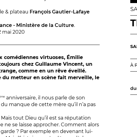
S
le & plateau
François Gautier-Lafaye
T
ance - Ministère de la Culture
.
12 mai 2020
#tnn06
SA
ux comédiennes virtuoses, Émilie
toujours chez Guillaume Vincent, un
À 
étrange, comme en un rêve éveillé.
e du metteur en scène fait merveille, le
du
anniversaire, il nous parle de son
ème
rle du manque de cette mère qu’il n’a pas
. Mais tout Dieu qu’il est sa réputation
he ne se laisse approcher. Comment alors
la garde ? Par exemple en devenant lui-