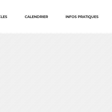
CLES
CALENDRIER
INFOS PRATIQUES
ISON
LE PUBLIC
A SAISON
VOUS ÊTES...
cles
Enseignant
ier
Relais
s & coproductions
En famille
es
Étudiant
Entreprise
Entre amis, entre collègu
DEZ-VOUS
Acteur des secteurs social
médical et judiciaire
on intime