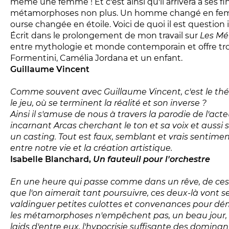
même une femme ! Et c'est ainsi qu'il arrivera à ses fins.
métamorphoses non plus. Un homme changé en fem
ourse changée en étoile. Voici de quoi il est question i
Écrit dans le prolongement de mon travail sur
Les M
entre mythologie et monde contemporain et offre troi
Formentini, Camélia Jordana et un enfant.
Guillaume Vincent
Comme souvent avec Guillaume Vincent, c'est le th
le jeu, où se terminent la réalité et son inverse ?
Ainsi il s'amuse de nous à travers la parodie de l'act
incarnant Arcas cherchant le ton et sa voix et aussi 
un casting. Tout est faux, semblant et vrais sentime
entre notre vie et la création artistique.
Isabelle Blanchard,
Un fauteuil pour l'orchestre
En une heure qui passe comme dans un rêve, de ces rê
que l'on aimerait tant poursuivre, ces deux-là vont se
valdinguer petites culottes et convenances pour démo
les métamorphoses n'empêchent pas, un beau jour, d
laids d'entre eux, l'hypocrisie suffisante des dominants.