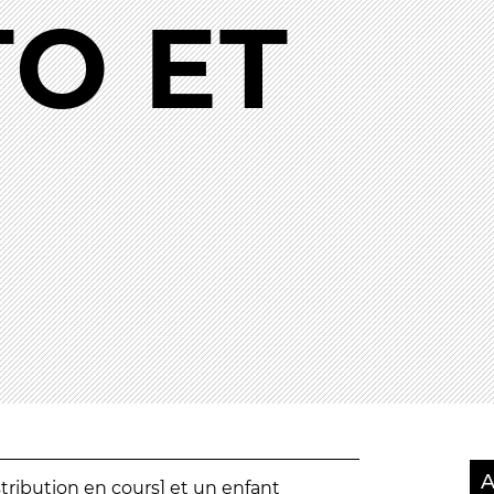
TO ET
En situation de handicap
 du samedi
littéraires
de lecture
PRATIQUEZ...
Nissa Slam
PS FORTS
Le Lab'Oratoire
[cours d’or
À Voix haute ·
cours [8-14 
 d’apéro
e Magie
 Tragédies
LES ACTIONS PÉDA
Lettres à... [8
édition]
e
Les Spectacles itinérants
Moulins en scène
Autour des spectacles
Visites
A
stribution en cours] et un enfant