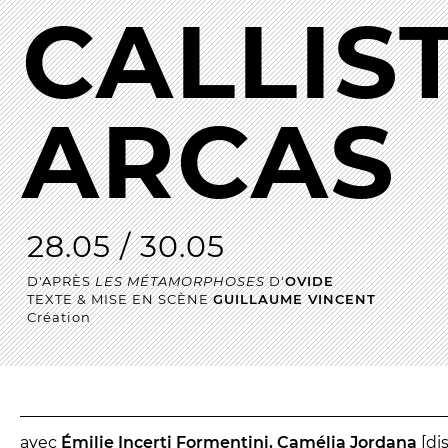
CALLIS
Les Procès
Les Jeudis 
Entre spectateurs
Le Comité 
Espace relais
ARCAS
LES TEM
Newsletter
Les Contes
Festival d
Festival de
28.05 / 30.05
D'APRÈS
LES MÉTAMORPHOSES
D'
OVIDE
TEXTE & MISE EN SCÈNE
GUILLAUME VINCENT
Création
avec
Émilie Incerti Formentini, Camélia Jordana
[di