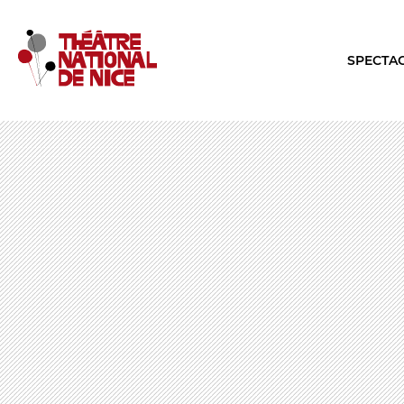
SPECTA
LE TNN
LA SA
PRÉSENTATION
TOUTE L
Muriel Mayette-Holtz
Les Specta
Le CDN
Le Calendr
La Troupe et les élèves de l'ERACM
Production
L’Équipe
Les Tourné
Les Partenaires
LES REN
Brochure interactive
Conversati