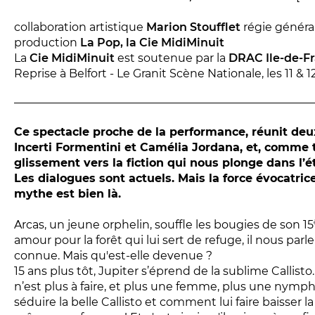
Réservez en ligne
collaboration artistique
Marion Stoufflet
régie généra
production
La Pop, la Cie MidiMinuit
Abonnez-vous en ligne
La
Cie MidiMinuit
est soutenue par la
DRAC Ile-de-Fr
Reprise à Belfort - Le Granit Scène Nationale, les 11 & 
Ce spectacle proche de la performance, réunit de
Incerti Formentini et Camélia Jordana, et, comme 
glissement vers la fiction qui nous plonge dans l’
Les dialogues sont actuels. Mais la force évocatric
mythe est bien là.
Arcas, un jeune orphelin, souffle les bougies de son 15
amour pour la forêt qui lui sert de refuge, il nous pa
connue. Mais qu'est-elle devenue ?
15 ans plus tôt, Jupiter s’éprend de la sublime Callisto
n’est plus à faire, et plus une femme, plus une nymp
séduire la belle Callisto et comment lui faire baisser 