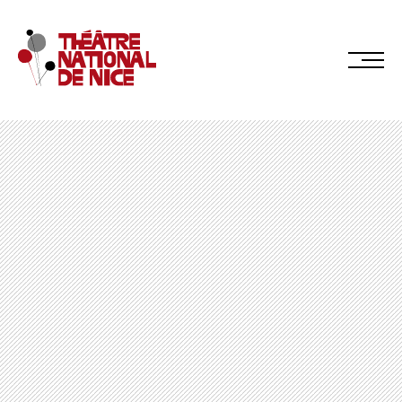
Réservez en ligne
Abonnez-vous en ligne
LE TNN
PRÉSENTATION
Muriel Mayette-Holtz
Le CDN