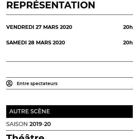
REPRÉSENTATION
Espace relais
VENDREDI 27 MARS 2020
20h
Newsletter
SAMEDI 28 MARS 2020
20h
Entre spectateurs
Réservez en ligne
Abonnez-vous en ligne
AUTRE SCÈNE
Billetterie en ligne
SAISON
2019
-
20
contact@theatredenice.org
Théâtre