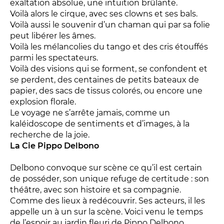
exaltation absolue, une intuition brûlante.
LES ACTIONS PÉDAGOGIQUES
Voilà alors le cirque, avec ses clowns et ses bals.
Lettres à... [8
édition]
e
Voilà aussi le souvenir d’un chaman qui par sa folie
peut libérer les âmes.
Les Spectacles itinérants
Voilà les mélancolies du tango et des cris étouffés
Moulins en scène
parmi les spectateurs.
Autour des spectacles
Voilà des visions qui se forment, se confondent et
se perdent, des centaines de petits bateaux de
Visites
papier, des sacs de tissus colorés, ou encore une
explosion florale.
Le voyage ne s’arrête jamais, comme un
INFOS PRATIQUES
kaléidoscope de sentiments et d’images, à la
recherche de la joie.
NOS SALLES
La Cie Pippo Delbono
Delbono convoque sur scène ce qu’il est certain
de posséder, son unique refuge de certitude : son
théâtre, avec son histoire et sa compagnie.
Comme des lieux à redécouvrir. Ses acteurs, il les
appelle un à un sur la scène. Voici venu le temps
de l’espoir au jardin fleuri de Pippo Delbono.