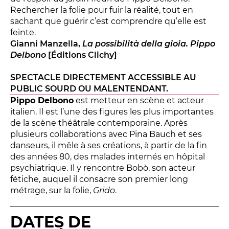
Rechercher la folie pour fuir la réalité, tout en
sachant que guérir c’est comprendre qu’elle est
feinte.
Gianni Manzella,
La possibilità della gioia. Pippo
Delbono
[Éditions Clichy]
LES FRANCISCAINS
LA CUISINE
SPECTACLE DIRECTEMENT ACCESSIBLE AU
PUBLIC SOURD OU MALENTENDANT.
Pippo Delbono
est metteur en scène et acteur
italien. Il est l’une des figures les plus importantes
BILLETTERIE
de la scène théâtrale contemporaine. Après
Accueil & horaires
plusieurs collaborations avec Pina Bauch et ses
danseurs, il mêle à ses créations, à partir de la fin
Tarifs, abonnements & places à l’unité
des années 80, des malades internés en hôpital
psychiatrique. Il y rencontre Bobò, son acteur
fétiche, auquel il consacre son premier long
Brochure interactive
métrage, sur la folie,
Grido
.
DATES DE
Entre spectateurs