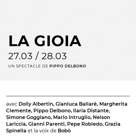
La Troupe et les élèves de l'ERACM
L’Équipe
Les Partenaires
LA GIOIA
LA SAISON
27.03 / 28.03
TOUTE LA SAISON
UN SPECTACLE DE
PIPPO DELBONO
Les Spectacles
Le Calendrier
Productions & coproductions
Les Tournées
avec
Dolly Albertin, Gianluca Ballarè, Margherita
Clemente, Pippo Delbono, Ilaria Distante,
Simone Goggiano, Mario Intruglio, Nelson
Lariccia, Gianni Parenti, Pepe Robledo, Grazia
LES RENDEZ-VOUS
Spinella
et la voix de
Bobò