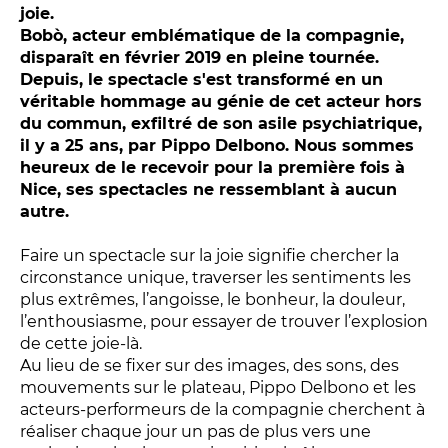
Relais
joie.
Bobò, acteur emblématique de la compagnie,
En famille
disparaît en février 2019 en pleine tournée.
Étudiant
Depuis, le spectacle s'est transformé en un
Entreprise
véritable hommage au génie de cet acteur hors
du commun, exfiltré de son asile psychiatrique,
Entre amis, entre collègues
il y a 25 ans, par Pippo Delbono. Nous sommes
Acteur des secteurs social,
heureux de le recevoir pour la première fois à
médical et judiciaire
Nice, ses spectacles ne ressemblant à aucun
autre.
En situation de handicap
Faire un spectacle sur la joie signifie chercher la
circonstance unique, traverser les sentiments les
PRATIQUEZ...
plus extrêmes, l’angoisse, le bonheur, la douleur,
l’enthousiasme, pour essayer de trouver l’explosion
Nissa Slam
de cette joie-là.
Le Lab'Oratoire
[cours d’oralité]
Au lieu de se fixer sur des images, des sons, des
À Voix haute ·
cours [8-14 ans]
mouvements sur le plateau, Pippo Delbono et les
acteurs-performeurs de la compagnie cherchent à
réaliser chaque jour un pas de plus vers une