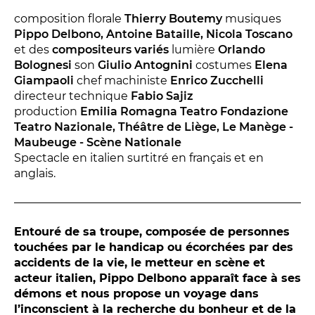
Conversation intime
composition florale
Thierry Boutemy
musiques
Les Procès du samedi
Pippo Delbono, Antoine Bataille, Nicola Toscano
Les Jeudis littéraires
et des
compositeurs variés
lumière
Orlando
Bolognesi
son
Giulio Antognini
costumes
Elena
Le Comité de lecture
Giampaoli
chef machiniste
Enrico Zucchelli
directeur technique
Fabio Sajiz
production
Emilia Romagna Teatro Fondazione
LES TEMPS FORTS
Teatro Nazionale, Théâtre de Liège, Le Manège -
Maubeuge - Scène Nationale
Les Contes d’apéro
Spectacle en italien surtitré en français et en
Festival de Magie
anglais.
Festival de Tragédies
Entouré de sa troupe, composée de personnes
LE PUBLIC
touchées par le handicap ou écorchées par des
accidents de la vie, le metteur en scène et
VOUS ÊTES...
acteur italien, Pippo Delbono apparaît face à ses
démons et nous propose un voyage dans
Enseignant
l’inconscient à la recherche du bonheur et de la