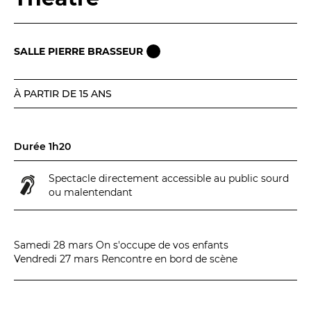
BILLETTERIE
04 93 13 19 00
ADMINISTRATION
04 93 13 90 90
SALLE PIERRE BRASSEUR
#tnn06
À PARTIR DE 15 ANS
Durée 1h20
Spectacle directement accessible au public sourd
ou malentendant
Samedi 28 mars
On s'occupe de vos enfants
Vendredi 27 mars
Rencontre en bord de scène