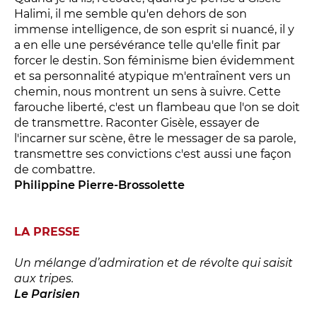
Halimi, il me semble qu'en dehors de son
immense intelligence, de son esprit si nuancé, il y
a en elle une persévérance telle qu'elle finit par
forcer le destin. Son féminisme bien évidemment
et sa personnalité atypique m'entraînent vers un
chemin, nous montrent un sens à suivre. Cette
LES FRANCISCAINS
LA CUISINE
farouche liberté, c'est un flambeau que l'on se doit
de transmettre. Raconter Gisèle, essayer de
l'incarner sur scène, être le messager de sa parole,
transmettre ses convictions c'est aussi une façon
BILLETTERIE
de combattre.
Accueil & horaires
Philippine Pierre-Brossolette
Tarifs, abonnements & places à l’unité
LA PRESSE
Brochure interactive
Un mélange d’admiration et de révolte qui saisit
aux tripes.
Le Parisien
Entre spectateurs