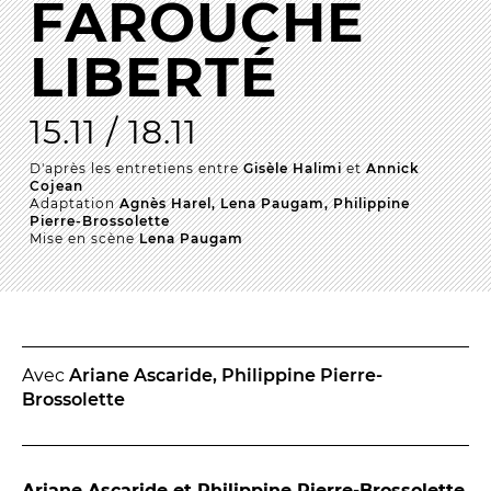
FAROUCHE
La Troupe et les élèves de l'ERACM
LIBERTÉ
L’Équipe
Les Partenaires
15.11 / 18.11
D'après les entretiens entre
Gisèle Halimi
et
Annick
LA SAISON
Cojean
Adaptation
Agnès Harel, Lena Paugam, Philippine
Pierre-Brossolette
TOUTE LA SAISON
Mise en scène
Lena Paugam
Les Spectacles
Le Calendrier
Productions & coproductions
Les Tournées
Avec
Ariane Ascaride, Philippine Pierre-
Brossolette
LES RENDEZ-VOUS
Ariane Ascaride et Philippine Pierre-Brossolette