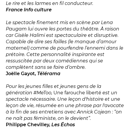
Le rire et les larmes en fil conducteur.
France Info culture
Espace relais
Le spectacle finement mis en scène par Lena
Newsletter
Paugam lui ouvre les portes du théâtre. À raison
car Gisèle Halimi est spectaculaire et disruptive.
Capable de dire ses failles (le manque d’amour
maternel) comme de pourfendre l’ennemi dans le
prétoire. Cette personnalité inspirante est
ressuscitée par deux comédiennes qui se
complètent sans se faire d’ombre.
Joëlle Gayot,
Télérama
Réservez en ligne
Pour les jeunes filles et jeunes gens de la
génération #MeToo,
Une farouche liberté
est un
Abonnez-vous en ligne
spectacle nécessaire. Une leçon d'histoire et une
leçon de vie, résumée en une phrase par l'avocate
Billetterie en ligne
à la fin de ses entretiens avec Annick Cojean : “on
ne naît pas féministe, on le devient”.
contact@theatredenice.org
Philippe Chevilley,
Les Échos