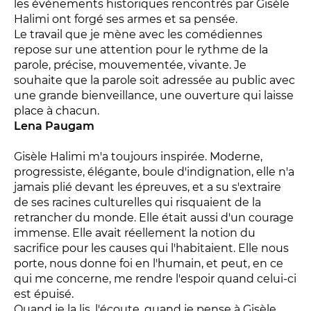
les événements historiques rencontrés par Gisèle
LES ACTIONS PÉDAGOGIQUES
Halimi ont forgé ses armes et sa pensée.
Lettres à... [8
édition]
e
Le travail que je mène avec les comédiennes
repose sur une attention pour le rythme de la
Les Spectacles itinérants
parole, précise, mouvementée, vivante. Je
Moulins en scène
souhaite que la parole soit adressée au public avec
Autour des spectacles
une grande bienveillance, une ouverture qui laisse
place à chacun.
Visites
Lena Paugam
Gisèle Halimi m'a toujours inspirée. Moderne,
INFOS PRATIQUES
progressiste, élégante, boule d'indignation, elle n'a
jamais plié devant les épreuves, et a su s'extraire
NOS SALLES
de ses racines culturelles qui risquaient de la
retrancher du monde. Elle était aussi d'un courage
immense. Elle avait réellement la notion du
sacrifice pour les causes qui l'habitaient. Elle nous
porte, nous donne foi en l'humain, et peut, en ce
qui me concerne, me rendre l'espoir quand celui-ci
est épuisé.
Quand je la lis, l'écoute, quand je pense à Gisèle