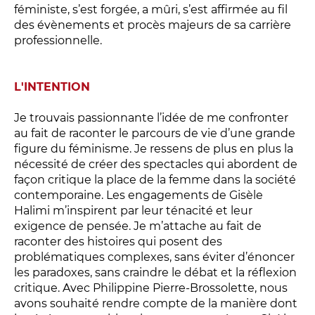
Relais
féministe, s’est forgée, a mûri, s’est affirmée au fil
des évènements et procès majeurs de sa carrière
En famille
professionnelle.
Étudiant
Entreprise
L'INTENTION
Entre amis, entre collègues
Acteur des secteurs social,
Je trouvais passionnante l’idée de me confronter
médical et judiciaire
au fait de raconter le parcours de vie d’une grande
figure du féminisme. Je ressens de plus en plus la
En situation de handicap
nécessité de créer des spectacles qui abordent de
façon critique la place de la femme dans la société
contemporaine. Les engagements de Gisèle
PRATIQUEZ...
Halimi m’inspirent par leur ténacité et leur
exigence de pensée. Je m’attache au fait de
Nissa Slam
raconter des histoires qui posent des
Le Lab'Oratoire
[cours d’oralité]
problématiques complexes, sans éviter d’énoncer
À Voix haute ·
cours [8-14 ans]
les paradoxes, sans craindre le débat et la réflexion
critique. Avec Philippine Pierre-Brossolette, nous
avons souhaité rendre compte de la manière dont