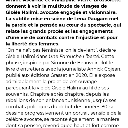
Conversation intime
donnent à voir la multitude de visages de
Les Procès du samedi
Gisèle Halimi, avocate engagée et visionnaire.
Les Jeudis littéraires
La subtile mise en scène de Lena Paugam met
la parole et la pensée au cœur du spectacle, qui
Le Comité de lecture
relate les grands procès et les engagements
d’une vie de combats contre l’injustice et pour
la liberté des femmes.
LES TEMPS FORTS
“On ne naît pas féministe, on le devient”, déclare
Gisèle Halimi dans
Une Farouche Liberté
. Cette
Les Contes d’apéro
phrase, inspirée par Simone de Beauvoir, clôt le
Festival de Magie
livre d’entretiens avec la journaliste Annick Cojean,
publié aux éditions Grasset en 2020. Elle expose
Festival de Tragédies
admirablement le projet de cet ouvrage
parcourant la vie de Gisèle Halimi au fil de ses
souvenirs. Chapitre après chapitre, depuis les
LE PUBLIC
rébellions de son enfance tunisienne jusqu’à ses
combats politiques du début des années 80, se
VOUS ÊTES...
dessine progressivement un portrait sensible de la
célèbre avocate, se raconte également la manière
Enseignant
dont sa pensée, revendiquée haut et fort comme