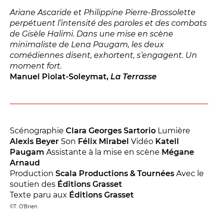
BILLETTERIE
04 93 13 19 00
ADMINISTRATION
04 93 13 90 90
Ariane Ascaride et Philippine Pierre-Brossolette
perpétuent l’intensité des paroles et des combats
de Gisèle Halimi. Dans une mise en scène
minimaliste de Lena Paugam, les deux
#tnn06
comédiennes disent, exhortent, s’engagent. Un
moment fort.
Manuel Piolat-Soleymat,
La Terrasse
Scénographie
Clara Georges Sartorio
Lumière
Alexis Beyer
Son
Félix Mirabel
Vidéo
Katell
Paugam
Assistante à la mise en scène
Mégane
Arnaud
Production
Scala Productions & Tournées
Avec le
soutien des
Éditions Grasset
Texte paru aux
Éditions Grasset
©T. O’Brien