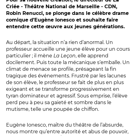
Conversation intime
Criée - Théâtre National de Marseille - CDN,
Les Procès du samedi
Robin Renucci, se plonge dans le célèbre drame
Les Jeudis littéraires
comique d’Eugène Ionesco et souhaite faire
entendre cette œuvre aux jeunes générations.
Le Comité de lecture
Au départ, la situation n’a rien d’anormal. Un
professeur accueille une jeune élève pour un cours
LES TEMPS FORTS
particulier ; il mène
La Leçon
, elle apprend
Les Contes d’apéro
docilement. Puis toute la mécanique s’emballe. Un
climat de menace se profile, présageant la fin
Festival de Magie
tragique des événements. Frustré par les lacunes
Festival de Tragédies
de son élève, le professeur se fait de plus en plus
exigeant et se transforme progressivement en
tyran dominateur et agressif. Sous emprise, l’élève
perd peu à peu sa gaieté et sombre dans le
LE PUBLIC
mutisme, telle une poupée de chiffon.
VOUS ÊTES...
Eugène Ionesco, maître du théâtre de l’absurde,
Enseignant
nous montre qu’entre autorité et abus de pouvoir,