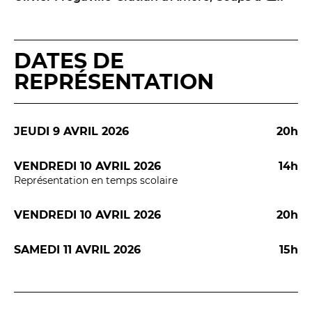
Espace relais
DATES DE
Newsletter
REPRÉSENTATION
JEUDI 9 AVRIL 2026
20h
VENDREDI 10 AVRIL 2026
14h
Représentation en temps scolaire
Réservez en ligne
VENDREDI 10 AVRIL 2026
20h
Abonnez-vous en ligne
SAMEDI 11 AVRIL 2026
15h
Billetterie en ligne
contact@theatredenice.org