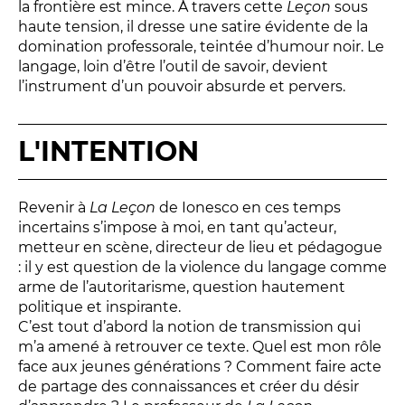
la frontière est mince. À travers cette
Leçon
sous
Relais
haute tension, il dresse une satire évidente de la
En famille
domination professorale, teintée d’humour noir. Le
Étudiant
langage, loin d’être l’outil de savoir, devient
l’instrument d’un pouvoir absurde et pervers.
Entreprise
Entre amis, entre collègues
Acteur des secteurs social,
L'INTENTION
médical et judiciaire
En situation de handicap
Revenir à
La Leçon
de Ionesco en ces temps
incertains s’impose à moi, en tant qu’acteur,
metteur en scène, directeur de lieu et pédagogue
PRATIQUEZ...
: il y est question de la violence du langage comme
arme de l’autoritarisme, question hautement
Nissa Slam
politique et inspirante.
Le Lab'Oratoire
[cours d’oralité]
C’est tout d’abord la notion de transmission qui
À Voix haute ·
cours [8-14 ans]
m’a amené à retrouver ce texte. Quel est mon rôle
face aux jeunes générations ? Comment faire acte
de partage des connaissances et créer du désir