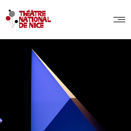
Réservez en ligne
Abonnez-vous en ligne
LE TNN
PRÉSENTATION
Muriel Mayette-Holtz
Le CDN