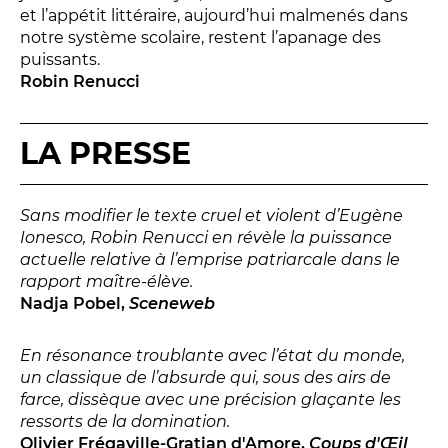
et l’appétit littéraire, aujourd’hui malmenés dans
notre système scolaire, restent l’apanage des
puissants.
Robin Renucci
LES FRANCISCAINS
LA CUISINE
LA PRESSE
Sans modifier le texte cruel et violent d’Eugène
BILLETTERIE
Ionesco, Robin Renucci en révèle la puissance
Accueil & horaires
actuelle relative à l’emprise patriarcale dans le
rapport maître-élève.
Tarifs, abonnements & places à l’unité
Nadja Pobel,
Sceneweb
En résonance troublante avec l’état du monde,
Brochure interactive
un classique de l’absurde qui, sous des airs de
farce, dissèque avec une précision glaçante les
ressorts de la domination.
Entre spectateurs
Olivier Frégaville-Gratian d'Amore,
Coups d'Œil