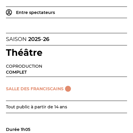
BILLETTERIE
04 93 13 19 00
ADMINISTRATION
04 93 13 90 90
Entre spectateurs
#tnn06
SAISON
2025
-
26
Théâtre
COPRODUCTION
COMPLET
SALLE DES FRANCISCAINS
Tout public à partir de 14 ans
Durée 1h05