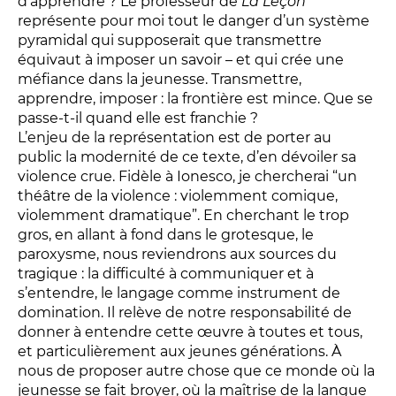
d’apprendre ? Le professeur de
La Leçon
LES ACTIONS PÉDAGOGIQUES
représente pour moi tout le danger d’un système
pyramidal qui supposerait que transmettre
Lettres à... [8
édition]
e
équivaut à imposer un savoir – et qui crée une
Les Spectacles itinérants
méfiance dans la jeunesse. Transmettre,
Moulins en scène
apprendre, imposer : la frontière est mince. Que se
passe-t-il quand elle est franchie ?
Autour des spectacles
L’enjeu de la représentation est de porter au
Visites
public la modernité de ce texte, d’en dévoiler sa
violence crue. Fidèle à Ionesco, je chercherai “un
théâtre de la violence : violemment comique,
INFOS PRATIQUES
violemment dramatique”. En cherchant le trop
gros, en allant à fond dans le grotesque, le
paroxysme, nous reviendrons aux sources du
NOS SALLES
tragique : la difficulté à communiquer et à
s’entendre, le langage comme instrument de
domination. Il relève de notre responsabilité de
donner à entendre cette œuvre à toutes et tous,
et particulièrement aux jeunes générations. À
nous de proposer autre chose que ce monde où la
jeunesse se fait broyer, où la maîtrise de la langue