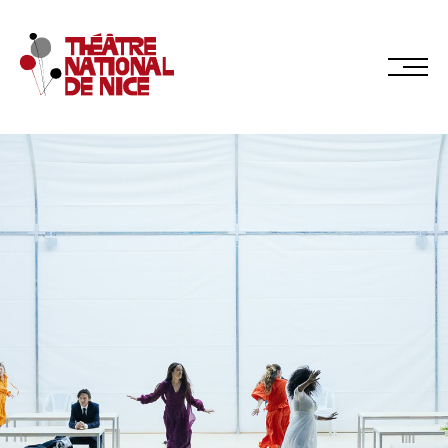
Réservez en ligne
Abonnez-vous en ligne
LE TNN
PRÉSENTATION
Muriel Mayette-Holtz
Le CDN