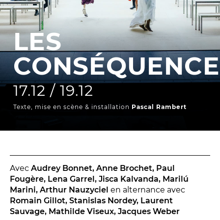
La Troupe et les élèves de l'ERACM
L’Équipe
LES
Les Partenaires
CONSÉQUENCE
LA SAISON
17.12 / 19.12
TOUTE LA SAISON
Texte, mise en scène & installation
Pascal Rambert
Les Spectacles
Le Calendrier
Productions & coproductions
Les Tournées
Avec
Audrey Bonnet, Anne Brochet, Paul
Fougère, Lena Garrel, Jisca Kalvanda, Marilú
Marini, Arthur Nauzyciel
en alternance avec
Romain Gillot, Stanislas Nordey, Laurent
LES RENDEZ-VOUS
Sauvage, Mathilde Viseux, Jacques Weber