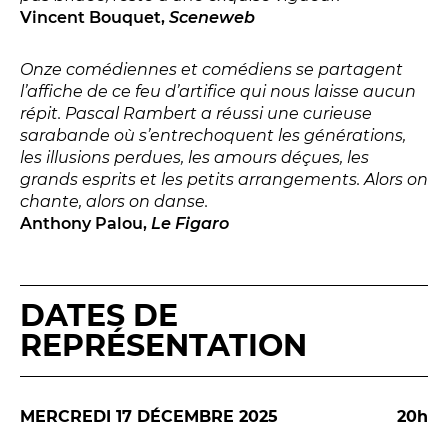
Vincent Bouquet,
Sceneweb
Espace relais
Onze comédiennes et comédiens se partagent
l’affiche de ce feu d’artifice qui nous laisse aucun
Newsletter
répit. Pascal Rambert a réussi une curieuse
sarabande où s’entrechoquent les générations,
les illusions perdues, les amours déçues, les
grands esprits et les petits arrangements. Alors on
chante, alors on danse.
Anthony Palou,
Le Figaro
Réservez en ligne
DATES DE
Abonnez-vous en ligne
REPRÉSENTATION
Billetterie en ligne
MERCREDI 17 DÉCEMBRE 2025
20h
contact@theatredenice.org