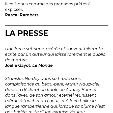
face à nous comme des grenades prêtes à
exploser.
Pascal Rambert
LA PRESSE
LES FRANCISCAINS
LA CUISINE
Une farce satirique, acérée et souvent hilarante,
écrite par un auteur qui laisse rarement le public
BILLETTERIE
de marbre.
Accueil & horaires
Joëlle Gayot,
Le Monde
Tarifs, abonnements & places à l’unité
Stanislas Nordey dans sa tirade sans
complaisance au beau-père, Arthur Nauzyciel
dans sa déclaration finale ou Audrey Bonnet
Brochure interactive
dans l’aveu de son amour éternel réunissent
même à toucher au coeur, et à faire briller la
langue rambertienne qui, lorsque sa plume n’est
Entre spectateurs
pas bridée, reste d’une exquise vigueur.