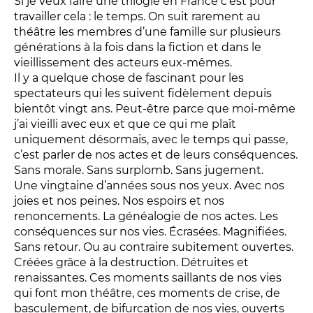
Si je veux faire une trilogie en France c’est pour
LES ACTIONS PÉDAGOGIQUES
travailler cela : le temps. On suit rarement au
théâtre les membres d’une famille sur plusieurs
Lettres à... [8
édition]
e
générations à la fois dans la fiction et dans le
Les Spectacles itinérants
vieillissement des acteurs eux-mêmes.
Moulins en scène
Il y a quelque chose de fascinant pour les
spectateurs qui les suivent fidèlement depuis
Autour des spectacles
bientôt vingt ans. Peut-être parce que moi-même
Visites
j’ai vieilli avec eux et que ce qui me plaît
uniquement désormais, avec le temps qui passe,
c’est parler de nos actes et de leurs conséquences.
INFOS PRATIQUES
Sans morale. Sans surplomb. Sans jugement.
Une vingtaine d’années sous nos yeux. Avec nos
joies et nos peines. Nos espoirs et nos
NOS SALLES
renoncements. La généalogie de nos actes. Les
conséquences sur nos vies. Écrasées. Magnifiées.
Sans retour. Ou au contraire subitement ouvertes.
Créées grâce à la destruction. Détruites et
renaissantes. Ces moments saillants de nos vies
qui font mon théâtre, ces moments de crise, de
basculement, de bifurcation de nos vies, ouverts