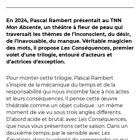
Conversation intime
Les Procès du samedi
Les Jeudis littéraires
En 2024, Pascal Rambert présentait au TNN
Mon Absente
, un théâtre à fleur de peau qui
Le Comité de lecture
traversait les thèmes de l’inconscient, du désir,
de l’inavouable, du manque. Véritable magicien
des mots, il propose
Les Conséquences
, premier
LES TEMPS FORTS
volet d’une trilogie, entouré d’acteurs et
d’actrices d’exception.
Les Contes d’apéro
Festival de Magie
Pour monter cette trilogie, Pascal Rambert
Festival de Tragédies
s’inspire de la mécanique du temps et de la
responsabilité qui nous incombe face à nos actes
et leurs conséquences. Il pense cette œuvre
théâtrale comme un objet cubique : un même
LE PUBLIC
moment de vie vu sous trois angles différents.
D’abord acide et brutal, avec
Les Conséquences
,
VOUS ÊTES...
que nous vous présentons cette saison. Dans un
deuxième temps, par le sensible avec
Les
Enseignant
Émotions
, dans la volonté de comprendre ce qui