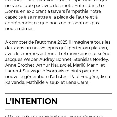
Relais
ne s’explique pas avec des mots. Enfin, dans
La
En famille
Bonté
, en explorant à travers l’empathie notre
capacité à se mettre à la place de l’autre et à
Étudiant
appréhender ce que nous ne ressentons pas
Entreprise
nous-mêmes.
Entre amis, entre collègues
Acteur des secteurs social,
À compter de l’automne 2025, il imaginera tous les
médical et judiciaire
deux ans un nouvel opus qu’il portera au plateau,
avec les mêmes acteurs. Il retrouve ainsi sur scène
En situation de handicap
Jacques Weber, Audrey Bonnet, Stanislas Nordey,
Anne Brochet, Arthur Nauzyciel, Marilú Marini et
Laurent Sauvage, désormais rejoints par une
PRATIQUEZ...
nouvelle génération d'artistes : Paul Fougère, Jisca
Kalvanda, Mathilde Viseux et Lena Garrel.
Nissa Slam
Le Lab'Oratoire
[cours d’oralité]
L'INTENTION
À Voix haute ·
cours [8-14 ans]