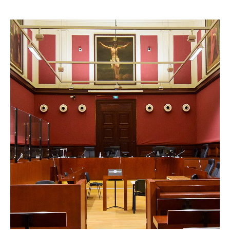
LES ACTIONS PÉDAGOGIQUES
Lettres à... [8
édition]
e
Les Spectacles itinérants
Moulins en scène
Autour des spectacles
Visites
INFOS PRATIQUES
NOS SALLES