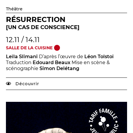
Théâtre
RÉSURRECTION
[UN CAS DE CONSCIENCE]
12.11 / 14.11
LES FRANCISCAINS
LA CUISINE
SALLE DE LA CUISINE
Leïla Slimani
D’après l’œuvre de
Léon Tolstoï
Traduction
Edouard Beaux
Mise en scène &
BILLETTERIE
scénographie
Simon Delétang
Accueil & horaires
Découvrir
Tarifs, abonnements & places à l’unité
Brochure interactive
Entre spectateurs