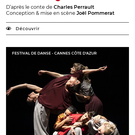
BILLETTERIE
04 93 13 19 00
ADMINISTRATION
04 93 13 90 90
D’après le conte de
Charles Perrault
Conception & mise en scène
Joël Pommerat
Découvrir
#tnn06
FESTIVAL DE DANSE - CANNES CÔTE D'AZUR