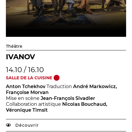
Relais
En famille
Étudiant
Entreprise
Entre amis, entre collègues
Théâtre
Acteur des secteurs social,
médical et judiciaire
IVANOV
En situation de handicap
14.10 / 16.10
SALLE DE LA CUISINE
PRATIQUEZ...
Anton Tchekhov
Traduction
André Markowicz,
Françoise Morvan
Nissa Slam
Mise en scène
Jean-François Sivadier
Le Lab'Oratoire
[cours d’oralité]
Collaboration artistique
Nicolas Bouchaud,
Véronique Timsit
À Voix haute ·
cours [8-14 ans]
Découvrir