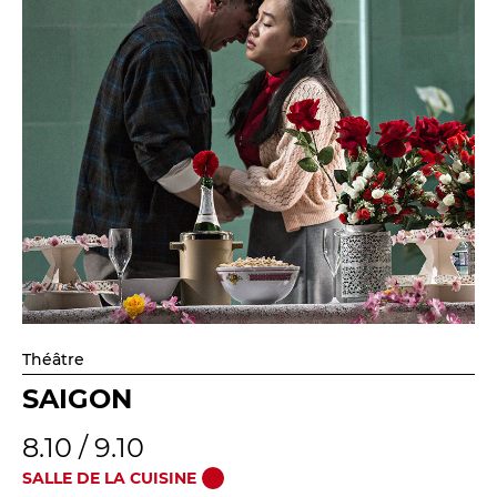
La Troupe et les élèves de l'ERACM
L’Équipe
Les Partenaires
LA SAISON
TOUTE LA SAISON
Les Spectacles
Le Calendrier
Productions & coproductions
Théâtre
Les Tournées
SAIGON
8.10 / 9.10
LES RENDEZ-VOUS
SALLE DE LA CUISINE