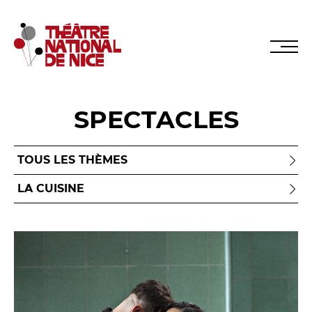
SPECTACLES
Réservez en ligne
Abonnez-vous en ligne
LE TNN
PRÉSENTATION
Muriel Mayette-Holtz
Le CDN